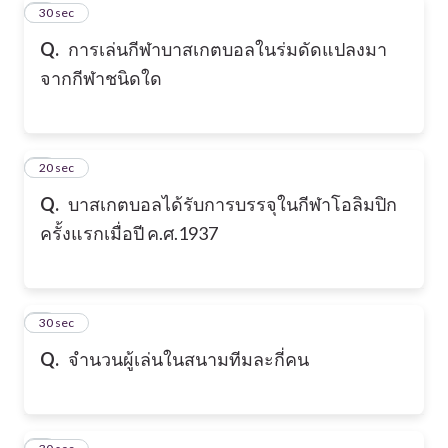
2
30 sec
Q.
การเล่นกีฬาบาสเกตบอลในร่มดัดแปลงมา
จากกีฬาชนิดใด
3
20 sec
Q.
บาสเกตบอลได้รับการบรรจุในกีฬาโอลิมปิก
ครั้งแรกเมื่อปี ค.ศ.1937
4
30 sec
Q.
จำนวนผู้เล่นในสนามทีมละกี่คน