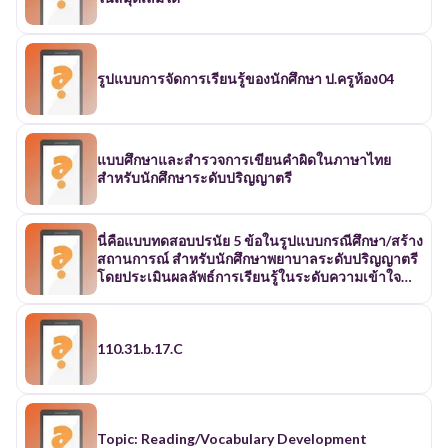
รูปแบบการจัดการเรียนรู้ของนักศึกษา ป.ครูห้อง04
แบบศึกษาและสำรวจการเขียนคำผิดในภาษาไทย
สำหรับนักศึกษาระดับปริญญาตรี
นี่คือแบบทดสอบปรนัย 5 ข้อในรูปแบบกรณีศึกษา/สร้าง
สถานการณ์ สำหรับนักศึกษาพยาบาลระดับปริญญาตรี
โดยประเมินผลลัพธ์การเรียนรู้ในระดับความเข้าใจ
ตามหลักอนุกรมวิธานของบลูมฉบับปรับปรุงล่าสุด
พร้อมเฉลยและเหตุผลประกอบ: คำชี้แจง: อ่าน
สถานการณ์ที่กำหนดให้ แล้วเลือกคำตอบที่ถูกต้องที่สุด
สถานการณ์ที่ 1: ในการประชุมกลุ่มย่อยของนักศึกษา
110.31.b.17.C
พยาบาลเพื่อเตรียมโครงการรณรงค์ลดขยะในชุมชน
แห่งหนึ่ง นักศึกษาคนหนึ่งเสนอว่า “เราควรเน้นให้
คนในชุมชนลดการใช้ถุงพลาสติกและหันมาใช้ถุงผ้า
ให้มากขึ้น” จากสถานการณ์ข้างต้น ข้อเสนอของ
นักศึกษาพยาบาลสอดคล้องกับหลักการจัดการ
Topic: Reading/Vocabulary Development