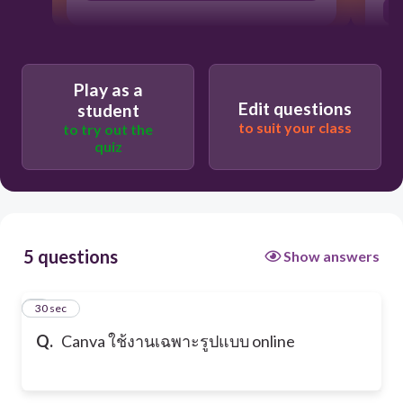
Play as a
Edit questions
student
to suit your class
to try out the
quiz
5 questions
Show answers
1
30 sec
Q.
Canva ใช้งานเฉพาะรูปแบบ online