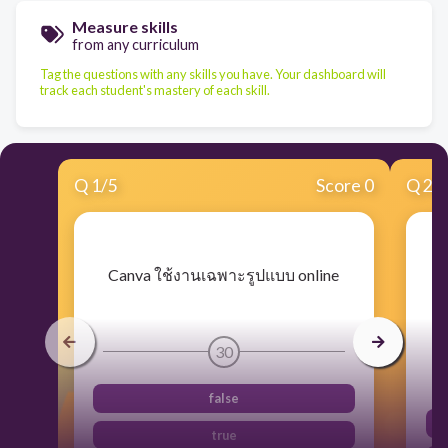
Measure skills
from any curriculum
Tag the questions with any skills you have. Your dashboard will
track each student's mastery of each skill.
Q
1
/
5
Score 0
Q
2
/
​Canva ใช้งานเฉพาะรูปแบบ online
​
30
false
true