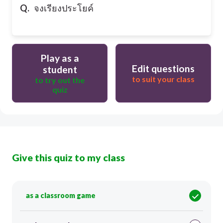
Q.
จงเรียงประโยค์
Play as a
Edit questions
student
to suit your class
to try out the
quiz
Give this quiz to my class
as a classroom game