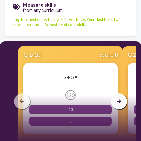
Measure skills
from any curriculum
Tag the questions with any skills you have. Your dashboard will
track each student's mastery of each skill.
Q
1
/
10
Score 0
Q
2
/
5 + 5 =
120
10
8