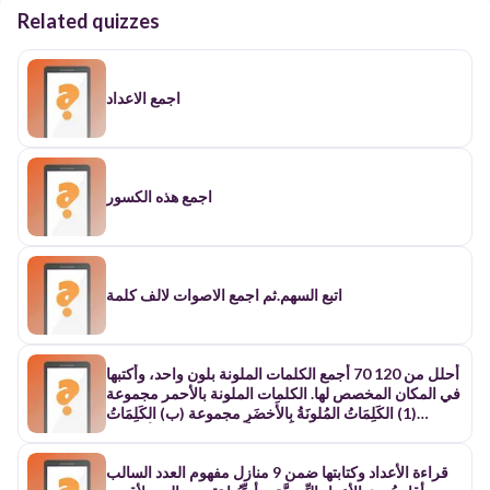
Related quizzes
اجمع الاعداد
اجمع هذه الكسور
​اتبع السهم.ثم اجمع الاصوات لالف كلمة
أحلل من 120 70 أجمع الكلمات الملونة بلون واحد، وأكتبها
في المكان المخصص لها. الكلمات الملونة بالأحمر مجموعة
(1) الكَلِمَاتُ المُلونَةُ بِالأَخضَرِ مجموعة (ب) الكَلِمَاتُ
المُلونة بالأزرق مجموعة (ج) الحاضرون احتياجاتها أساليب
الغائبون العلاقات البلدان المسافرين الصلات الصحاري
المقيمين المسافات البحار الوظيفة النحوية أتأمل الكلمات
قراءة الأعداد وكتابتها ضمن 9 منازل مفهوم العدد السالب