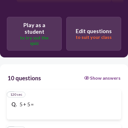
Play as a
Edit questions
student
to suit your class
to try out the
quiz
10 questions
Show answers
120 sec
1
Q.
5 + 5 =