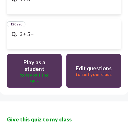
120 sec
10
Q.
3 + 5 =
Play as a
Edit questions
student
to suit your class
to try out the
quiz
Give this quiz to my class