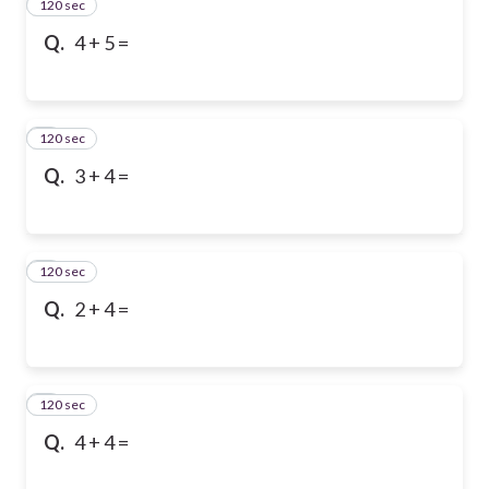
120 sec
2
Q.
4 + 5 =
120 sec
3
Q.
3 + 4 =
120 sec
4
Q.
2 + 4 =
120 sec
5
Q.
4 + 4 =