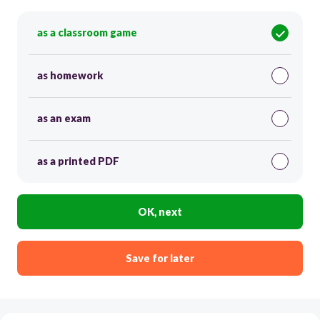
as a classroom game
as homework
as an exam
as a printed PDF
OK, next
Save for later