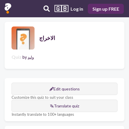
🇬🇧
Log in
Sign up FREE
الاخراج
Quiz
وليد
by
Edit questions
Customize this quiz to suit your class
Translate quiz
Instantly translate to 100+ languages