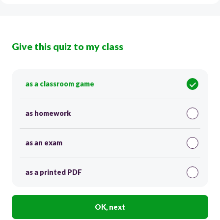
Give this quiz to my class
as a classroom game
as homework
as an exam
as a printed PDF
OK, next