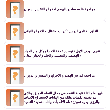
مراجهة علوم سادس الهضم الاخراج التنفس الدوران
الغلق الختامي لدرس تأثيرات الانتقال و الاخراج النهائي
تقييم الهدف الاول ( توضيح علاقة الاخراج بكل من الجهاز
الهضمي والتنفسي والجلد والجهاز البولي )
مراجعة الدرس الهضم و الاخراج و التنفس و الدوران
ظهر تعلم الالة نتيجة للتقدم في مجال التعلم العميق, والذي
يتم تغذيته بكميات هائلة من البيانات لاستخراج الانماط
والرؤى. يقوم نموذج تعلم الاله بأخذ بيانات شديدة التعقيد
بالنسبة للبشر ويحولها الى مخرجات محددة بوضوح في