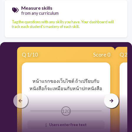
Measure skills
from any curriculum
Tag the questions with any skills you have. Your dashboard will
track each student's mastery of each skill.
Q
1
/
10
Score 0
Q
2
/
​หน้าแรกของเว็บไซต์ ถ้าเปรียบกับ
​เ
หนังสือก็จะเหมือนกับหน้าปกหนังสือ
ส
120
Users enter free text