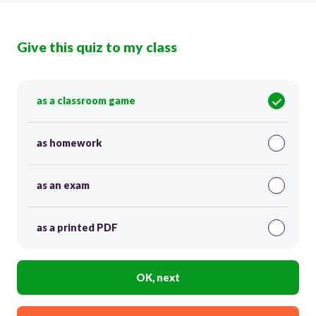
Give this quiz to my class
as a classroom game
as homework
as an exam
as a printed PDF
OK, next