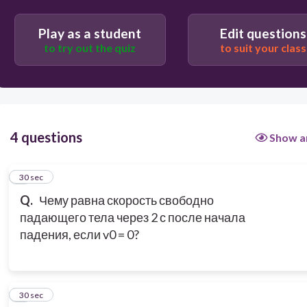
22
Play as a student
Edit questions
to try out the quiz
to suit your class
4 questions
Show a
1
30 sec
Q.
Чему равна скорость свободно
падающего тела через 2 с после начала
падения, если v0 = 0?
2
30 sec