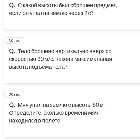
Q.
С какой высоты был сброшен предмет,
если он упал на землю через 2 с?
3
30 sec
Q.
Тело брошено вертикально вверх со
скоростью 30 м/с. Какова максимальная
высота подъема тела?
4
30 sec
Q.
Мяч упал на землю с высоты 80 м.
Определите, сколько времени мяч
находился в полете.