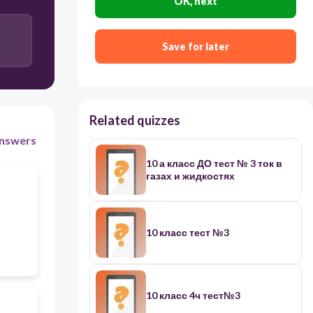
OK, next
Save for later
Related quizzes
nswers
10 а класс ДО тест № 3 ток в
газах и жидкостях
10 класс тест №3
10 класс 4ч тест№3