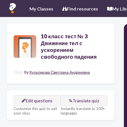
My Classes
Find resources
My Lib
10 класс тест № 3
Движение тел с
ускорением
свободного падения
Quiz
by
Культикова Светлана Андреевна
Edit questions
Translate quiz
Customize this quiz to suit
Instantly translate to 100+
your class
languages