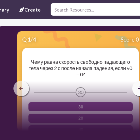
rary
Create
Q
1
/
4
Score 0
Чему равна скорость свободно падающего
тела через 2 с после начала падения, если v0
= 0?
30
30
20
40