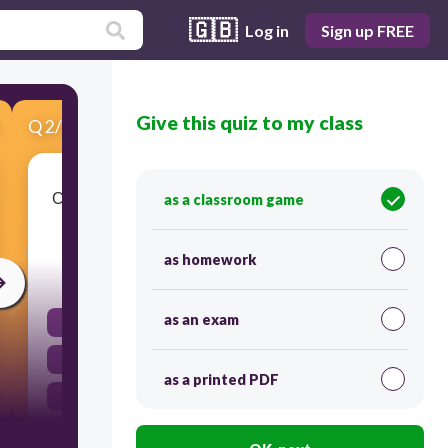
🇬🇧
Log in
Sign up FREE
Give this quiz to my class
Q
2
/
4
Score 0
С какой высоты был сброшен предмет, если
as a classroom game
он упал на землю через 2 с?
as homework
30
as an exam
2
15
as a printed PDF
10