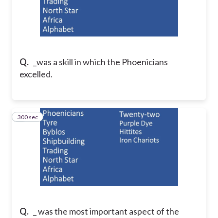
Q.
_was a skill in which the Phoenicians
excelled.
300 sec
5
Q.
_ was the most important aspect of the