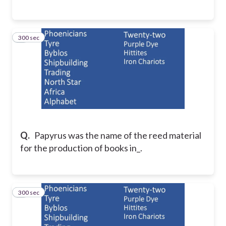
300 sec
3
Q.
Papyrus was the name of the reed material
for the production of books in_.
300 sec
4