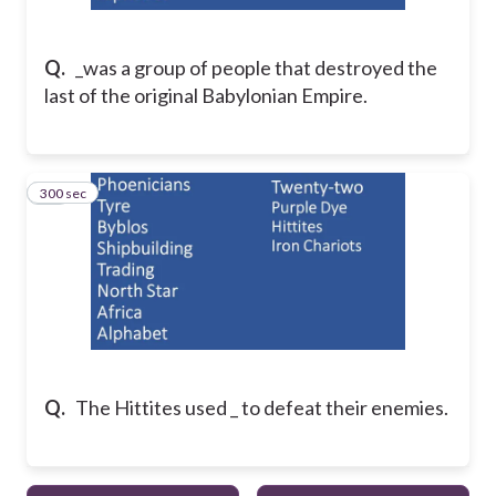
Q.
_was a group of people that destroyed the
last of the original Babylonian Empire.
300 sec
12
Q.
The Hittites used _ to defeat their enemies.