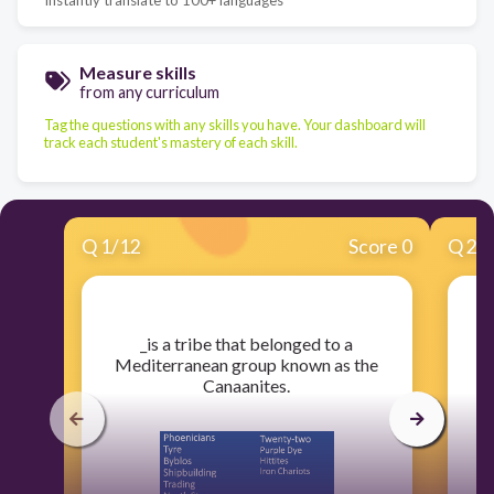
Measure skills
from any curriculum
Tag the questions with any skills you have. Your dashboard will
track each student's mastery of each skill.
Q
1
/
12
Score 0
Q
2
/
​_is a tribe that belonged to a
​T
Mediterranean group known as the
Canaanites.