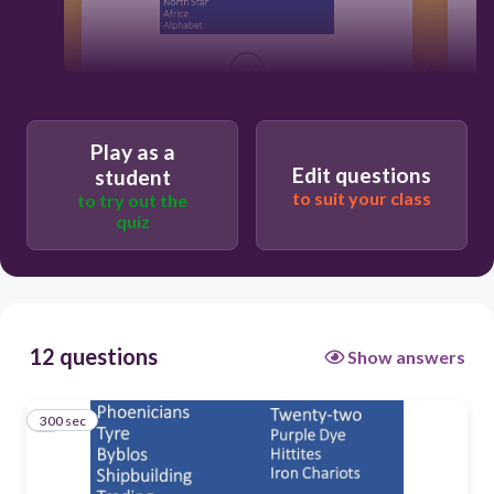
300
freetext://
Phoenicians
Play as a
Edit questions
student
to suit your class
to try out the
quiz
12 questions
Show answers
300 sec
1