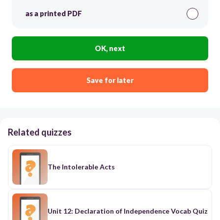
as a printed PDF
OK, next
Save for later
Related quizzes
The Intolerable Acts
Unit 12: Declaration of Independence Vocab Quiz