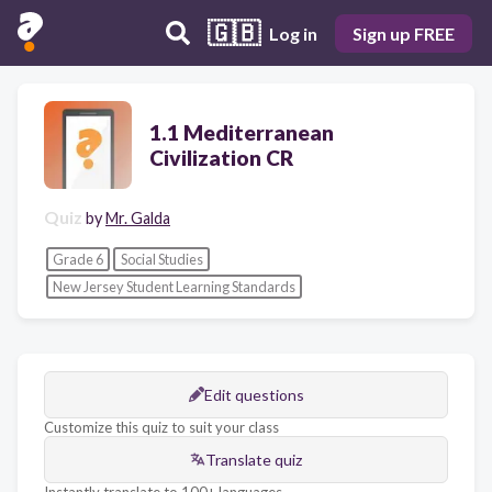
🇬🇧
Log in
Sign up FREE
1.1 Mediterranean
Civilization CR
Quiz
by
Mr. Galda
Grade 6
Social Studies
New Jersey Student Learning Standards
Edit questions
Customize this quiz to suit your class
Translate quiz
Instantly translate to 100+ languages