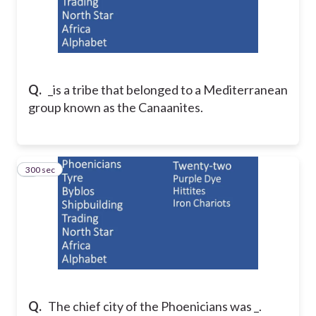
Q.
_is a tribe that belonged to a Mediterranean
group known as the Canaanites.
300 sec
2
Q.
The chief city of the Phoenicians was _.