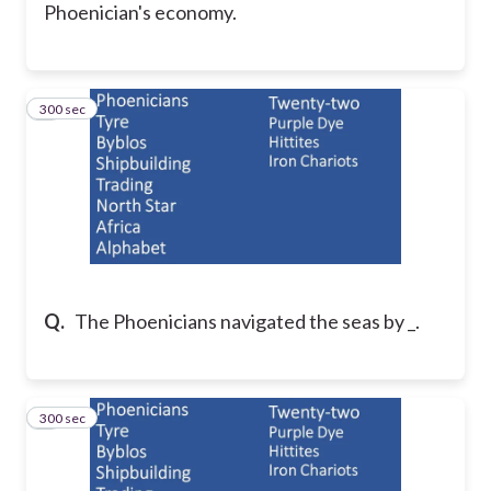
Phoenician's economy.
300 sec
6
Q.
The Phoenicians navigated the seas by _.
300 sec
7