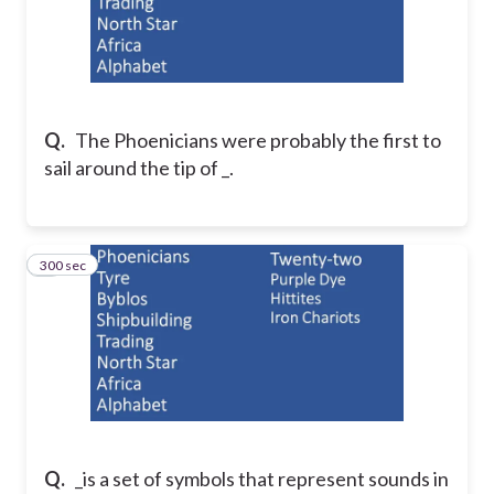
Q.
The Phoenicians were probably the first to
sail around the tip of _.
300 sec
8
Q.
_is a set of symbols that represent sounds in