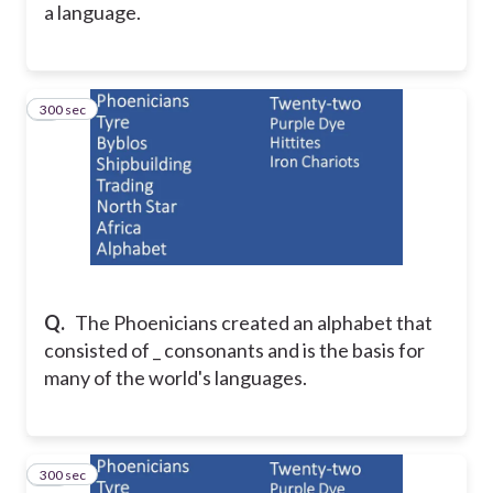
a language.
300 sec
9
Q.
The Phoenicians created an alphabet that
consisted of _ consonants and is the basis for
many of the world's languages.
300 sec
10