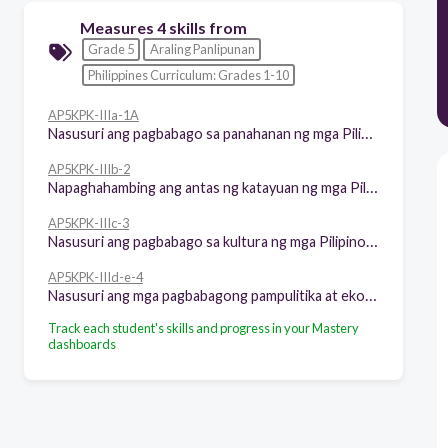
Measures 4 skills from
Grade 5
Araling Panlipunan
Philippines Curriculum: Grades 1-10
AP5KPK-IIIa-1A
Nasusuri ang pagbabago sa panahanan ng mga Pilipino sa panahon ng Español (ei pagkakaroon ng organisadong poblasyon, uri ng tahanan, nagkaroon ng mga sentrong pangpamayanan, at iba pa.)
AP5KPK-IIIb-2
Napaghahambing ang antas ng katayuan ng mga Pilipino sa lipunan bago dumating ang mga Espanyol at sa Panahon ng Kolonyalismo: Napaghahambing ang mga tradisyunal at di-tradisyunal na papel ng babae sa lipunan ng sinaunang Pilipino at sa panahon ng kolonyalismo & Natatalakay ang pangangailangan sa pagpapa-buti ng katayuan ng mga babae
AP5KPK-IIIc-3
Nasusuri ang pagbabago sa kultura ng mga Pilipino sa Panahon ng Espanyol: Naipaliliwanag ang inpluwensya ng kulturang Espanyol sa kulturang Pilipino, Natatalakay ang bahaging ginagampanan ng Kristianismo sa kultura at tradisyon ng mga Pilipino & Nasusuri ang ginawang pag-aangkop ng mga Pilipino sa kulturang ipinakilala ng Espanyol
AP5KPK-IIId-e-4
Nasusuri ang mga pagbabagong pampulitika at ekonomiya na ipinatupad ng kolonyal na pamahalaan: Naipaghahambing ang istruktura ng pamahalaang kolonyal sa uri pamamahala ng mga sinaunang Pilipino, Naipaghahambing ang sistema ng kalakalan ng mga sinaunang Pilipino at sa panahon ng kolonyalismo & Natatalakay ang epekto ng mga pagbabago sa pamamahala ng mga Espanyol sa mga sinaunang Pilipino
Track each student's skills and progress in your Mastery
dashboards