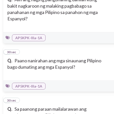
bakit nagkaroon ng malaking pagbabago sa
panahanan ng mga Pilipino sa panahon ng mga
Espanyol?
AP5KPK-IIIa-1A
7
30 sec
Q.
Paano nanirahan ang mga sinaunang Pilipino
bago dumating ang mga Espanyol?
AP5KPK-IIIa-1A
8
30 sec
Q.
Sa paanong paraan mailalarawan ang