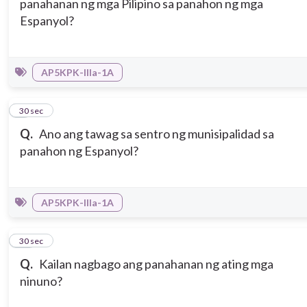
panahanan ng mga Pilipino sa panahon ng mga
Espanyol?
AP5KPK-IIIa-1A
9
30 sec
Q.
Ano ang tawag sa sentro ng munisipalidad sa
panahon ng Espanyol?
AP5KPK-IIIa-1A
10
30 sec
Q.
Kailan nagbago ang panahanan ng ating mga
ninuno?