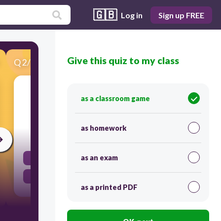
🇬🇧
Log in
Sign up FREE
Give this quiz to my class
Q
2
/
30
Score 0
Tama o Mali. Ang Poblacion ay sentro ng
as a classroom game
munisipalidad.
as homework
30
as an exam
Mali
Tama
as a printed PDF