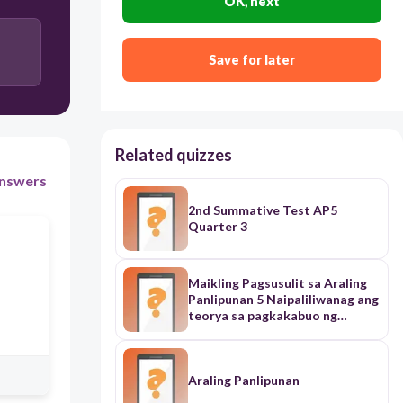
OK, next
Save for later
Related quizzes
nswers
2nd Summative Test AP5
Quarter 3
Maikling Pagsusulit sa Araling
Panlipunan 5 Naipaliliwanag ang
teorya sa pagkakabuo ng
kapuluan at pinagmulan
Araling Panlipunan