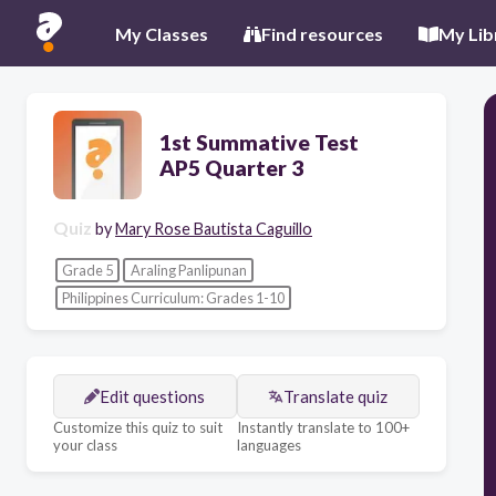
My Classes
Find resources
My Lib
1st Summative Test
AP5 Quarter 3
Quiz
by
Mary Rose Bautista Caguillo
Grade 5
Araling Panlipunan
Philippines Curriculum: Grades 1-10
Edit questions
Translate quiz
Customize this quiz to suit
Instantly translate to 100+
your class
languages