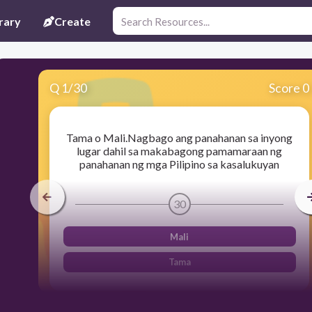
rary
Create
Q
1
/
30
Score 0
Tama o Mali.Nagbago ang panahanan sa inyong
lugar dahil sa makabagong pamamaraan ng
panahanan ng mga Pilipino sa kasalukuyan
30
Mali
Tama