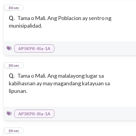
2
30 sec
Q.
Tama o Mali. Ang Poblacion ay sentro ng
munisipalidad.
AP5KPK-IIIa-1A
3
30 sec
Q.
Tama o Mali. Ang malalayong lugar sa
kabihasnan ay may magandang katayuan sa
lipunan.
AP5KPK-IIIa-1A
4
30 sec