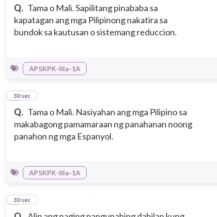
Q.
Tama o Mali. Sapilitang pinababa sa
kapatagan ang mga Pilipinong nakatira sa
bundok sa kautusan o sistemang reduccion.
AP5KPK-IIIa-1A
5
30 sec
Q.
Tama o Mali. Nasiyahan ang mga Pilipino sa
makabagong pamamaraan ng panahanan noong
panahon ng mga Espanyol.
AP5KPK-IIIa-1A
6
30 sec
Q.
Alin ang naging pangunahing dahilan kung