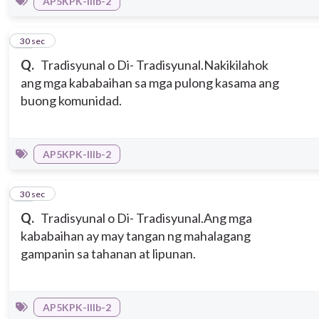
AP5KPK-IIIb-2
13
30 sec
Q.
Tradisyunal o Di- Tradisyunal.Nakikilahok
ang mga kababaihan sa mga pulong kasama ang
buong komunidad.
AP5KPK-IIIb-2
14
30 sec
Q.
Tradisyunal o Di- Tradisyunal.Ang mga
kababaihan ay may tangan ng mahalagang
gampanin sa tahanan at lipunan.
AP5KPK-IIIb-2