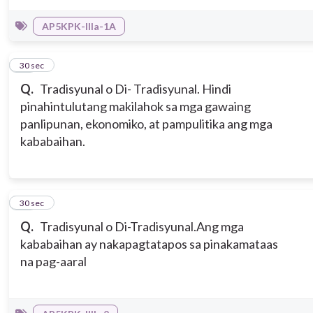
AP5KPK-IIIa-1A
11
30 sec
Q.
Tradisyunal o Di- Tradisyunal. Hindi
pinahintulutang makilahok sa mga gawaing
panlipunan, ekonomiko, at pampulitika ang mga
kababaihan.
12
30 sec
Q.
Tradisyunal o Di-Tradisyunal.Ang mga
kababaihan ay nakapagtatapos sa pinakamataas
na pag-aaral