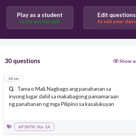
Play as a student
Edit questions
to try out the quiz
to suit your class
30 questions
Show a
1
30 sec
Q.
Tama o Mali.Nagbago ang panahanan sa
inyong lugar dahil sa makabagong pamamaraan
ng panahanan ng mga Pilipino sa kasalukuyan
AP5KPK-IIIa-1A