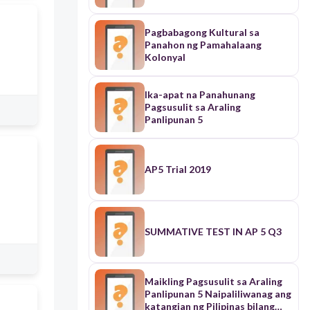
Pagbabagong Kultural sa
Panahon ng Pamahalaang
Kolonyal
Ika-apat na Panahunang
Pagsusulit sa Araling
Panlipunan 5
AP5 Trial 2019
SUMMATIVE TEST IN AP 5 Q3
Maikling Pagsusulit sa Araling
Panlipunan 5 Naipaliliwanag ang
katangian ng Pilipinas bilang