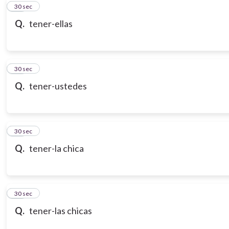
10
30 sec
Q.
tener-ellas
11
30 sec
Q.
tener-ustedes
12
30 sec
Q.
tener-la chica
13
30 sec
Q.
tener-las chicas