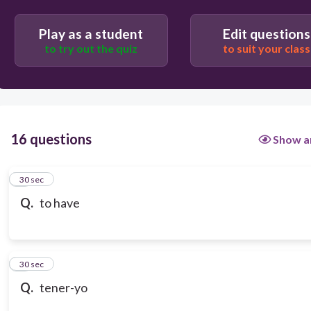
Play as a student
Edit questions
to try out the quiz
to suit your class
16 questions
Show a
1
30 sec
Q.
to have
2
30 sec
Q.
tener-yo