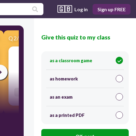
🇬🇧
Log in
Sign up FREE
Give this quiz to my class
Q
2
/
16
Score 0
tener-yo
as a classroom game
30
as homework
Users re-arrange answers into correct order
as an exam
as a printed PDF