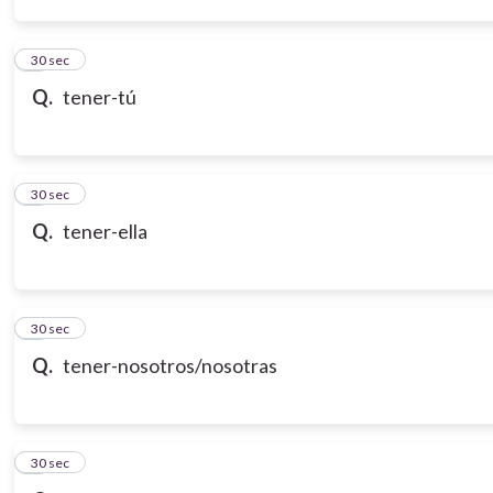
3
30 sec
Q.
tener-tú
4
30 sec
Q.
tener-ella
5
30 sec
Q.
tener-nosotros/nosotras
6
30 sec