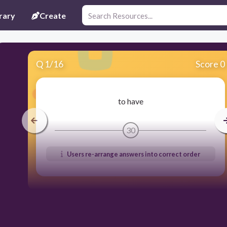
rary
Create
Q
1
/
16
Score 0
to have
30
Users re-arrange answers into correct order