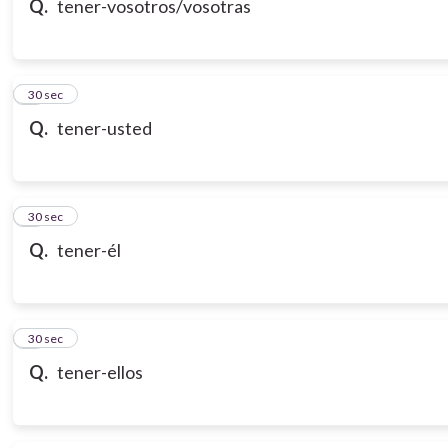
Q.
tener-vosotros/vosotras
7
30 sec
Q.
tener-usted
8
30 sec
Q.
tener-él
9
30 sec
Q.
tener-ellos