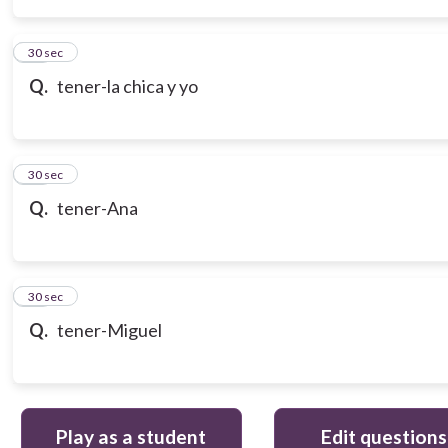
14
30 sec
Q.
tener-la chica y yo
15
30 sec
Q.
tener-Ana
16
30 sec
Q.
tener-Miguel
Play as a student
Edit questions