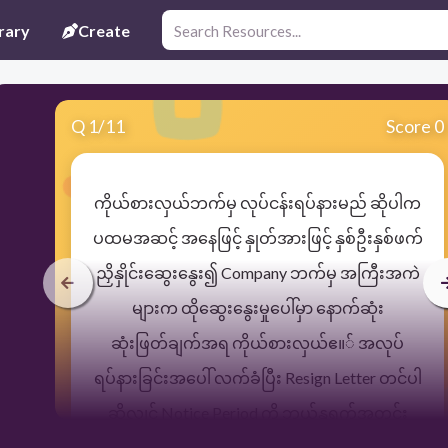
rary
Create
Q
1
/
11
Score 0
ကိုယ်စားလှယ်ဘက်မှ လုပ်ငန်းရပ်နားမည် ဆိုပါက
ပထမအဆင့် အနေဖြင့် နှုတ်အားဖြင့် နှစ်ဦးနှစ်ဖက်
ညှိနှိုင်းဆွေးနွေး၍ Company ဘက်မှ အကြီးအကဲ
များက ထိုဆွေးနွေးမှုပေါ်မှာ နောက်ဆုံး
ဆုံးဖြတ်ချက်အရ ကိုယ်စားလှယ်ဧ။် အလုပ်
ရပ်နားခြင်းအပေါ် လက်ခံပြီး Resign Letter တင်ပါ
ဆိုလျှင် Notice Period ကို ဘယ်နှရက်အတွင်း
ထုတ်ပြန် သင့်သနည်း။