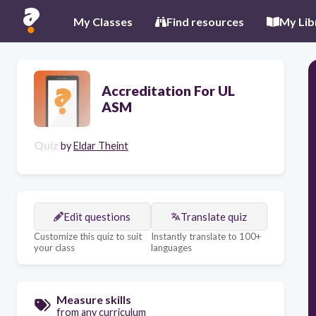
My Classes
Find resources
My Lib
Accreditation For UL
ASM
Quiz
by
Eldar Theint
Edit questions
Translate quiz
Customize this quiz to suit
Instantly translate to 100+
your class
languages
Measure skills
from any curriculum