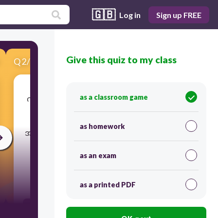
🇬🇧
Log in
Sign up FREE
Give this quiz to my class
Q
2
/
11
Score 0
as a classroom game
ကိုယ်စားလှယ်ထုတ်ပယ်လိုက်မည်ဆိုပါက DT ရဲ့
Last Date ကို သက်ဆိုင်ရာ တာဝန်ရှိသူများမှ
as homework
အဆင့်ဆင့် အကြောင်းကြားပြီး မည်သူမှ Unilever
Head office သို့ အကြောင်းကြားရမည်နည်း။
as an exam
30
as a printed PDF
C. RSM