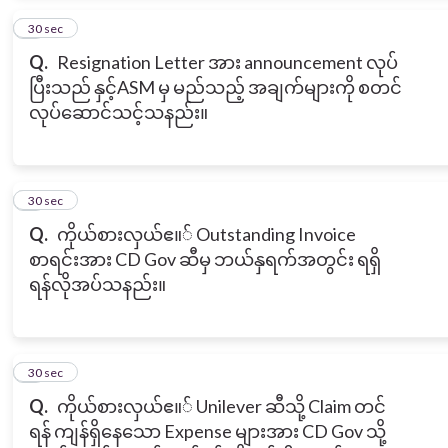
4
30 sec
Q.
Resignation Letter အား announcement လုပ်
ပြီးသည် နှင့်ASM မှ မည်သည့် အချက်များကို စတင်
လုပ်ဆောင်သင့်သနည်း။
5
30 sec
Q.
ကိုယ်စားလှယ်ဧ။် Outstanding Invoice
စာရင်းအား CD Gov ဆီမှ ဘယ်နှရက်အတွင်း ရရှိ
ရန်လိုအပ်သနည်း။
6
30 sec
Q.
ကိုယ်စားလှယ်ဧ။် Unilever ဆီသို့ Claim တင်
ရန် ကျန်ရှိနေသော Expense များအား CD Gov သို့