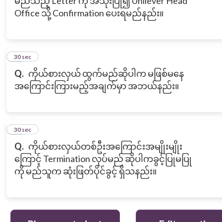
မည်သည့် Letter ကို အသုံးပြု၍ Unilever Head
Office သို့ Confirmation ပေးရမည်နည်း။
10
30 sec
Q.
ကိုယ်စားလှယ် ထွက်မည်ဆိုပါက မဖြစ်မနေ
အကြောင်းကြားမည့်အချက်မှာ အဘယ်နည်း။
11
30 sec
Q.
ကိုယ်စားလှယ်တစ်ဦးအကြောင်းအမျိုးမျိုး
ကြောင့် Termination လုပ်မည် ဆိုပါကခွင့်ပြုမပြု
ကို မည်သူက ဆုံးဖြတ်ပိုင်ခွင့် ရှိသနည်း။