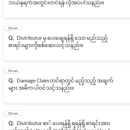
ဘယ်နှရက်အတွင်းတင်ရန် လိုအပ်ပါသနည်း။
7
30 sec
Q.
Distributor မှ ပေးချေရန်ရှိ သော မည်သည့်
စာရင်းများကိုစစ်ဆေးသင့်သနည်း။
8
30 sec
Q.
Damage Claim တင်ရာတွင် မည့်သည့် အချက်
များ အဓိက ပါဝင်သင့်သနည်း။
9
30 sec
Q.
Distributor ဧ။် ပေးရန်ရှိ ရရန်ရှိ စာရင်းအား