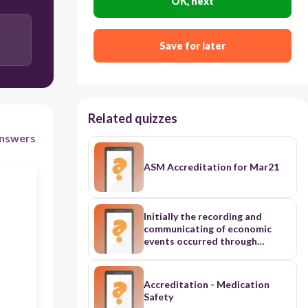
OK, next
A. ASM
B. DE/ASM
Save for later
Related quizzes
nswers
ASM Accreditation for Mar21
Initially the recording and
communicating of economic
events occurred through
narratives in early civilisation.
As businesses grew in size there
became a need to record the
Accreditation - Medication
procedures. In 1494, Luco
Safety
Pacioli, an Italian, described the