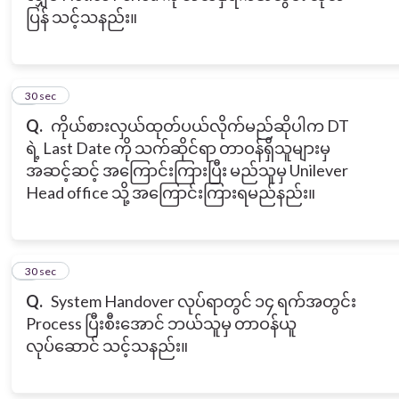
ပြန် သင့်သနည်း။
2
30 sec
Q.
ကိုယ်စားလှယ်ထုတ်ပယ်လိုက်မည်ဆိုပါက DT
ရဲ့ Last Date ကို သက်ဆိုင်ရာ တာဝန်ရှိသူများမှ
အဆင့်ဆင့် အကြောင်းကြားပြီး မည်သူမှ Unilever
Head office သို့ အကြောင်းကြားရမည်နည်း။
3
30 sec
Q.
System Handover လုပ်ရာတွင် ၁၄ ရက်အတွင်း
Process ပြီးစီးအောင် ဘယ်သူမှ တာဝန်ယူ
လုပ်ဆောင် သင့်သနည်း။