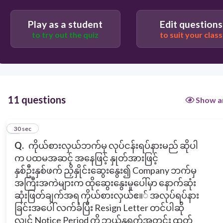
Play as a student
Edit questions
30
to try out the quiz
to suit your class
C. 2 Weeks
A. One Month
B. 7 Days
11 questions
Show a
1
30 sec
Q.
ကိုယ်စားလှယ်ဘက်မှ လုပ်ငန်းရပ်နားမည် ဆိုပါ
က ပထမအဆင့် အနေဖြင့် နှုတ်အားဖြင့်
နှစ်ဦးနှစ်ဖက် ညှိနှိုင်းဆွေးနွေး၍ Company ဘက်မှ
အကြီးအကဲများက ထိုဆွေးနွေးမှုပေါ်မှာ နောက်ဆုံး
ဆုံးဖြတ်ချက်အရ ကိုယ်စားလှယ်ဧ။် အလုပ်ရပ်နား
ခြင်းအပေါ် လက်ခံပြီး Resign Letter တင်ပါဆို
လျှင် Notice Period ကို ဘယ်နှရက်အတွင်း ထုတ်