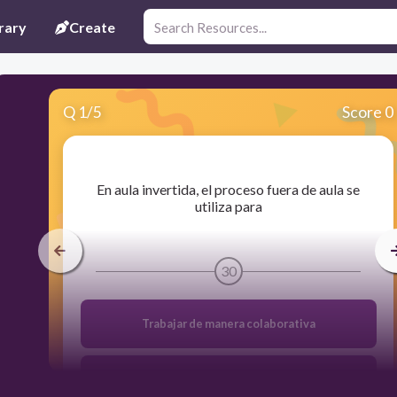
rary
Create
Q
1
/
5
Score 0
​En aula invertida, el proceso fuera de aula se
utiliza para
30
Trabajar de manera colaborativa
Aula invertida no contempla momentos fuera del
aula