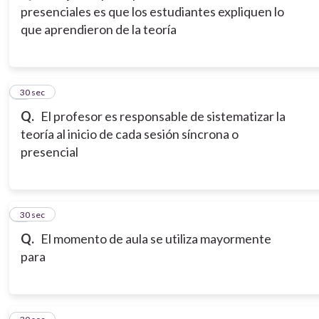
presenciales es que los estudiantes expliquen lo
que aprendieron de la teoría
3
30 sec
Q.
El profesor es responsable de sistematizar la
teoría al inicio de cada sesión síncrona o
presencial
4
30 sec
Q.
El momento de aula se utiliza mayormente
para