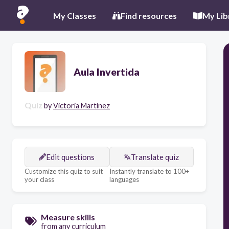
My Classes
Find resources
My Lib
Aula Invertida
Quiz
by
Victoria Martínez
Edit questions
Translate quiz
Customize this quiz to suit
Instantly translate to 100+
your class
languages
Measure skills
from any curriculum