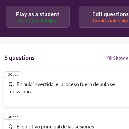
Play as a student
Edit questions
Hacer proyectos o trabajos finales donde el
to try out the quiz
to suit your class
estudiante aplique lo aprendido
Estudiar teoría de manera independiente a través
de recursos colgados
5 questions
Show a
1
30 sec
Q.
En aula invertida, el proceso fuera de aula se
utiliza para
2
30 sec
Q.
El objetivo principal de las sesiones