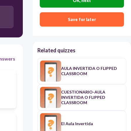
OK, next
Save for later
Related quizzes
nswers
AULA INVERTIDA O FLIPPED
CLASSROOM
CUESTIONARIO-AULA
INVERTIDA O FLIPPED
CLASSROOM
El Aula Invertida