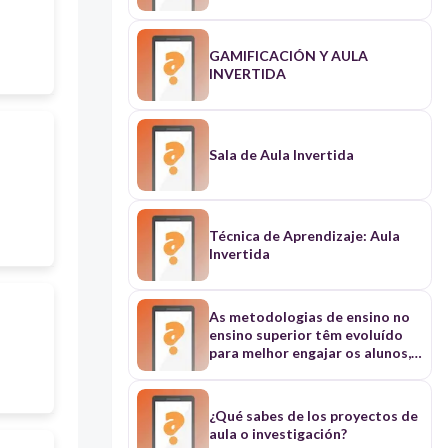
GAMIFICACIÓN Y AULA
INVERTIDA
Sala de Aula Invertida
Técnica de Aprendizaje: Aula
Invertida
As metodologias de ensino no
ensino superior têm evoluído
para melhor engajar os alunos,
principalmente com o advento
das novas tecnologias e
mudanças nos hábitos de
¿Qué sabes de los proyectos de
aprendizado. Aqui estão
aula o investigación?
algumas abordagens modernas