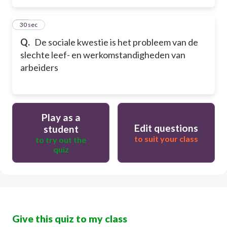
15
30 sec
Q.
De sociale kwestie is het probleem van de
slechte leef- en werkomstandigheden van
arbeiders
Play as a
Edit questions
student
to suit your class
to try out the
quiz
Give this quiz to my class