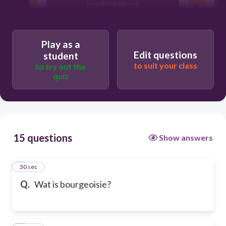
bevolkingsgroep
gezamenlijke ministers
Play as a
Edit questions
student
to suit your class
to try out the
organisatie van werknemers
quiz
15 questions
Show answers
1
30 sec
Q.
Wat is bourgeoisie?