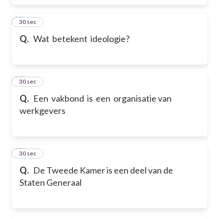
6
30 sec
Q.
Wat betekent ideologie?
7
30 sec
Q.
Een vakbond is een organisatie van
werkgevers
8
30 sec
Q.
De Tweede Kamer is een deel van de
Staten Generaal