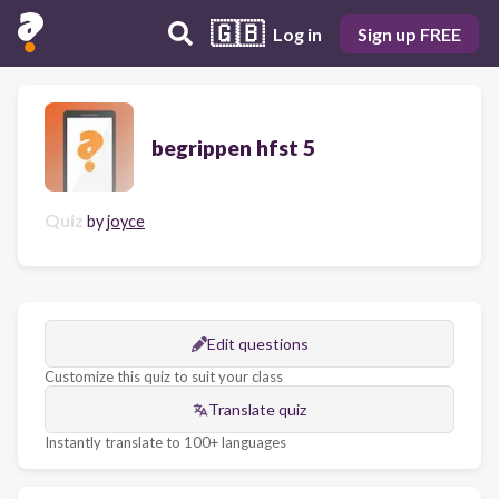
🇬🇧
Log in
Sign up FREE
begrippen hfst 5
Quiz
by
joyce
Edit questions
Customize this quiz to suit your class
Translate quiz
Instantly translate to 100+ languages