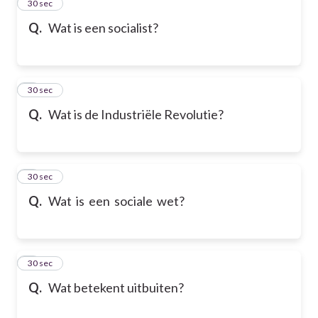
2
30 sec
Q.
Wat is een socialist?
3
30 sec
Q.
Wat is de Industriële Revolutie?
4
30 sec
Q.
Wat is een sociale wet?
5
30 sec
Q.
Wat betekent uitbuiten?