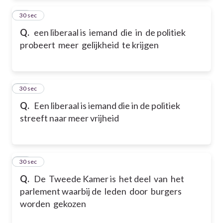
12
30 sec
Q.
een liberaal is iemand die in de politiek
probeert meer gelijkheid te krijgen
13
30 sec
Q.
Een liberaal is iemand die in de politiek
streeft naar meer vrijheid
14
30 sec
Q.
De Tweede Kamer is het deel van het
parlement waarbij de leden door burgers
worden gekozen