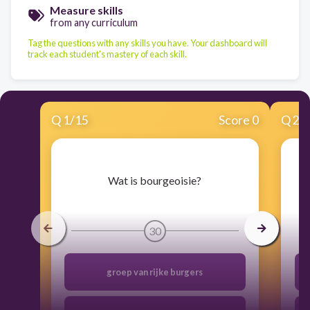
Measure skills
from any curriculum
Tag the questions with any skills you have. Your dashboard will
track each student's mastery of each skill.
Q
1
/
15
Score 0
Q
2
/
​Wat is bourgeoisie?
30
groep van rijke burgers