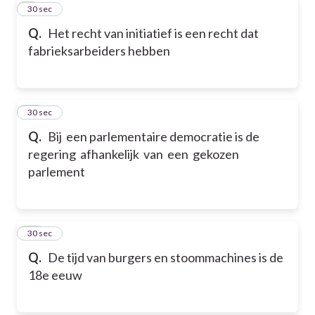
9
30 sec
Q.
Het recht van initiatief is een recht dat
fabrieksarbeiders hebben
10
30 sec
Q.
Bij een parlementaire democratie is de
regering afhankelijk van een gekozen
parlement
11
30 sec
Q.
De tijd van burgers en stoommachines is de
18e eeuw