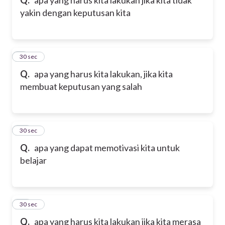
yakin dengan keputusan kita
9
30 sec
Q.
apa yang harus kita lakukan, jika kita
membuat keputusan yang salah
10
30 sec
Q.
apa yang dapat memotivasi kita untuk
belajar
11
30 sec
Q.
apa yang harus kita lakukan jika kita merasa