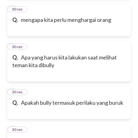
2
30 sec
Q.
mengapa kita perlu menghargai orang
3
30 sec
Q.
Apa yang harus kita lakukan saat melihat
teman kita dibully
4
30 sec
Q.
Apakah bully termasuk perilaku yang buruk
5
30 sec