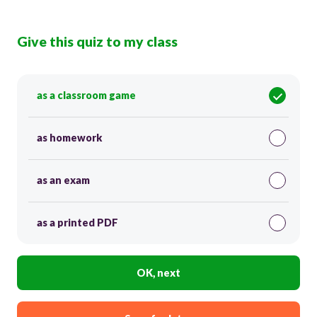
Give this quiz to my class
as a classroom game
as homework
as an exam
as a printed PDF
OK, next