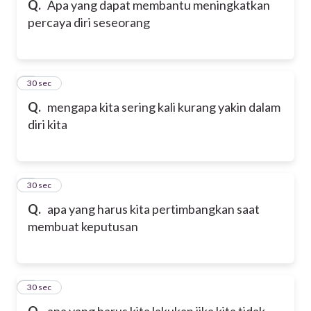
Q.
Apa yang dapat membantu meningkatkan
percaya diri seseorang
6
30 sec
Q.
mengapa kita sering kali kurang yakin dalam
diri kita
7
30 sec
Q.
apa yang harus kita pertimbangkan saat
membuat keputusan
8
30 sec
Q.
apa yang harus kita lakukan jika kita tidak