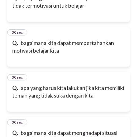
tidak termotivasi untuk belajar
12
30 sec
Q.
bagaimana kita dapat mempertahankan
motivasi belajar kita
13
30 sec
Q.
apa yang harus kita lakukan jika kita memiliki
teman yang tidak suka dengan kita
14
30 sec
Q.
bagaimana kita dapat menghadapi situasi