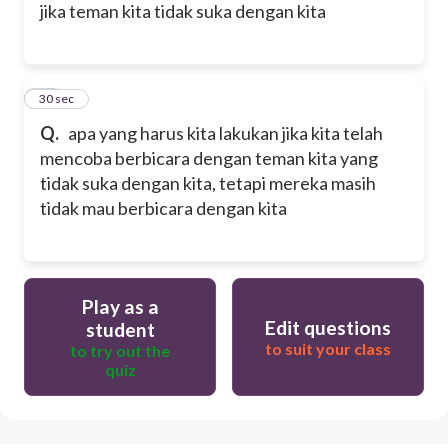
jika teman kita tidak suka dengan kita
15
30 sec
Q.
apa yang harus kita lakukan jika kita telah
mencoba berbicara dengan teman kita yang
tidak suka dengan kita, tetapi mereka masih
tidak mau berbicara dengan kita
Play as a
Edit questions
student
to suit your class
to try out the
quiz