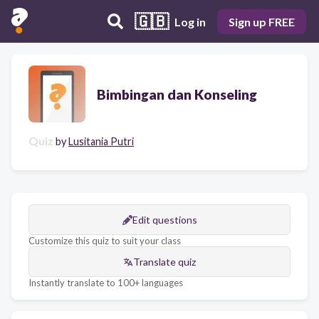
🇬🇧
Log in
Sign up FREE
Bimbingan dan Konseling
Quiz
by
Lusitania Putri
Edit questions
Customize this quiz to suit your class
Translate quiz
Instantly translate to 100+ languages