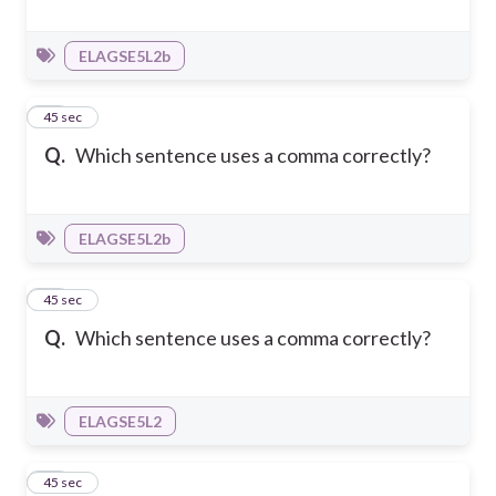
ELAGSE5L2b
14
45 sec
Q.
Which sentence uses a comma correctly?
ELAGSE5L2b
15
45 sec
Q.
Which sentence uses a comma correctly?
ELAGSE5L2
16
45 sec