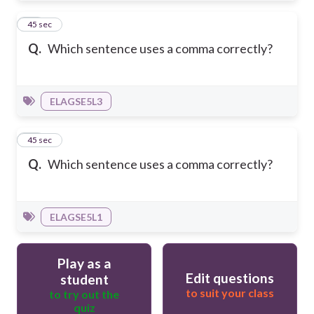
19
45 sec
Q.
Which sentence uses a comma correctly?
ELAGSE5L3
20
45 sec
Q.
Which sentence uses a comma correctly?
ELAGSE5L1
Play as a
Edit questions
student
to suit your class
to try out the
quiz