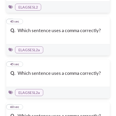
ELAGSE5L2
3
45 sec
Q.
Which sentence uses a comma correctly?
ELAGSE5L2a
4
45 sec
Q.
Which sentence uses a comma correctly?
ELAGSE5L2a
5
60 sec
Q.
Which sentence uses a comma correctly?