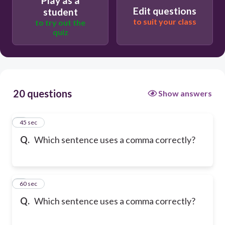
Play as a
pizza, and ice cream.
Edit questions
student
to suit your class
to try out the
quiz
20 questions
Show answers
1
45 sec
Q.
Which sentence uses a comma correctly?
2
60 sec
Q.
Which sentence uses a comma correctly?