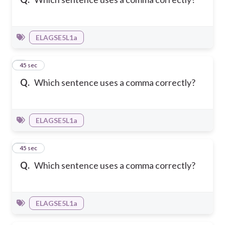
ELAGSE5L1a
6
45 sec
Q.
Which sentence uses a comma correctly?
ELAGSE5L1a
7
45 sec
Q.
Which sentence uses a comma correctly?
ELAGSE5L1a