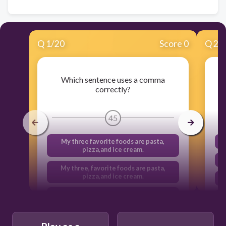
Q
1
/
20
Score 0
Q
2
/
Which sentence uses a comma
correctly?
45
My three favorite foods are pasta,
pizza,and ice cream.
My three, favorite foods are pasta,
pizza,and ice cream.
My three favorite, foods are pasta,
pizza,and ice cream.
My three favorite foods are pasta