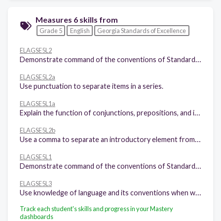
Measures 6 skills from
Grade 5
English
Georgia Standards of Excellence
ELAGSE5L2
Demonstrate command of the conventions of Standard English capitalization, punctuation, and spelling when writing.
ELAGSE5L2a
Use punctuation to separate items in a series.
ELAGSE5L1a
Explain the function of conjunctions, prepositions, and interjections in general and their function in particular sentences.
ELAGSE5L2b
Use a comma to separate an introductory element from the rest of the sentence.
ELAGSE5L1
Demonstrate command of the conventions of Standard English grammar and usage when writing or speaking.
ELAGSE5L3
Use knowledge of language and its conventions when writing, speaking, reading, or listening.
Track each student's skills and progress in your Mastery
dashboards