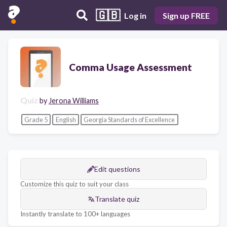
🇬🇧
Log in
Sign up FREE
Comma Usage Assessment
Quiz
by
Jerona Williams
Grade 5
English
Georgia Standards of Excellence
Edit questions
Customize this quiz to suit your class
Translate quiz
Instantly translate to 100+ languages