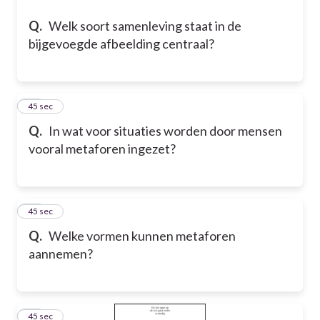
Q.
Welk soort samenleving staat in de
bijgevoegde afbeelding centraal?
29
45 sec
Q.
In wat voor situaties worden door mensen
vooral metaforen ingezet?
30
45 sec
Q.
Welke vormen kunnen metaforen
aannemen?
31
45 sec