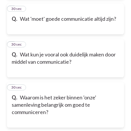
2
30 sec
Q.
Wat 'moet' goede communicatie altijd zijn?
3
30 sec
Q.
Wat kun je vooral ook duidelijk maken door
middel van communicatie?
4
30 sec
Q.
Waarom is het zeker binnen 'onze'
samenleving belangrijk om goed te
communiceren?