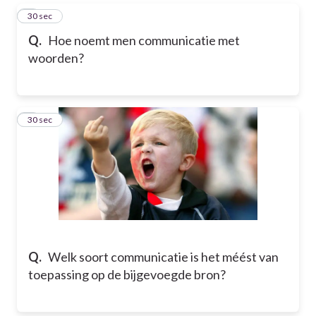
5
30 sec
Q.
Hoe noemt men communicatie met
woorden?
6
30 sec
Q.
Welk soort communicatie is het méést van
toepassing op de bijgevoegde bron?