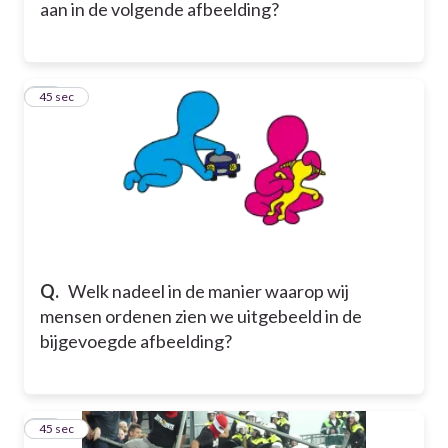
aan in de volgende afbeelding?
13
45 sec
Q.
Welk nadeel in de manier waarop wij
mensen ordenen zien we uitgebeeld in de
bijgevoegde afbeelding?
14
45 sec