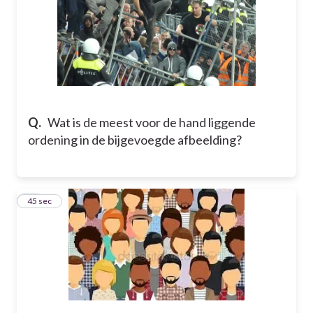
Q.
Wat is de meest voor de hand liggende
ordening in de bijgevoegde afbeelding?
15
45 sec