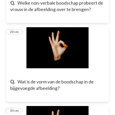
Q.
Welke non-verbale boodschap probeert de
vrouw in de afbeelding over te brengen?
26
20 sec
Q.
Wat is de vorm van de boodschap in de
bijgevoegde afbeelding?
27
30 sec