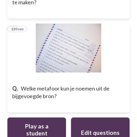
te maken?
120 sec
34
Q.
Welke metafoor kun je noemen uit de
bijgevoegde bron?
Play as a
Edit questions
student