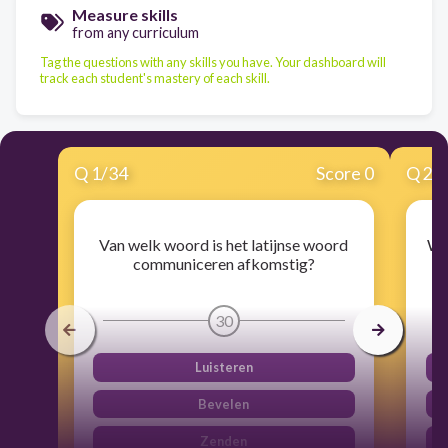
Measure skills
from any curriculum
Tag the questions with any skills you have. Your dashboard will
track each student's mastery of each skill.
Q
1
/
34
Score 0
Q
2
/
Van welk woord is het latijnse woord
Wa
communiceren afkomstig?
30
Luisteren
Bevelen
Zenden