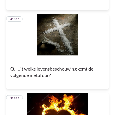
20
45 sec
Q.
Uit welke levensbeschouwing komt de
volgende metafoor?
21
45 sec