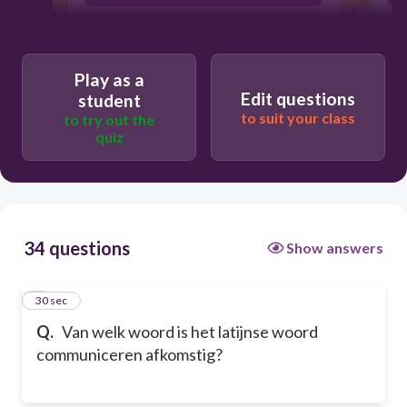
Mededelen
Play as a
Edit questions
student
to suit your class
to try out the
quiz
34 questions
Show answers
1
30 sec
Q.
Van welk woord is het latijnse woord
communiceren afkomstig?