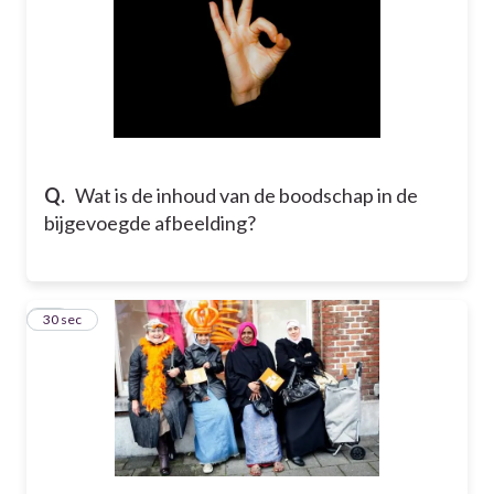
Q.
Wat is de inhoud van de boodschap in de
bijgevoegde afbeelding?
28
30 sec