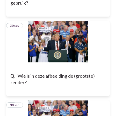
gebruik?
23
30 sec
Q.
Wie is in deze afbeelding de (grootste)
zender?
24
30 sec