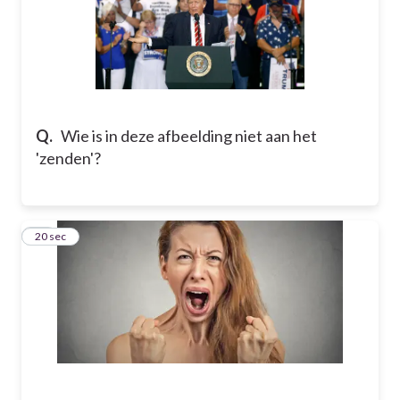
Q.
Wie is in deze afbeelding niet aan het
'zenden'?
25
20 sec