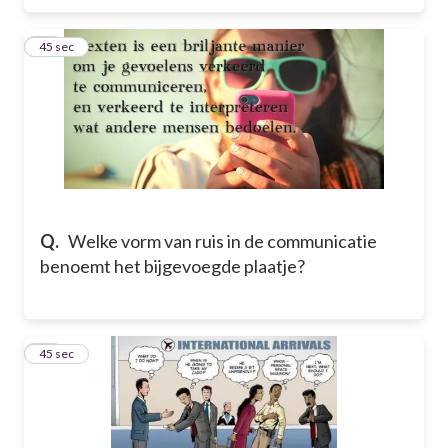
10
45 sec
Q.
Welke vorm van ruis in de communicatie
benoemt het bijgevoegde plaatje?
11
45 sec