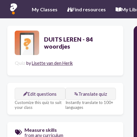
My Classes
Find resources
My Lib
DUITS LEREN - 84
woordjes
Quiz
by
Lisette van den Herik
Edit questions
Translate quiz
Customize this quiz to suit
Instantly translate to 100+
your class
languages
Measure skills
from any curriculum