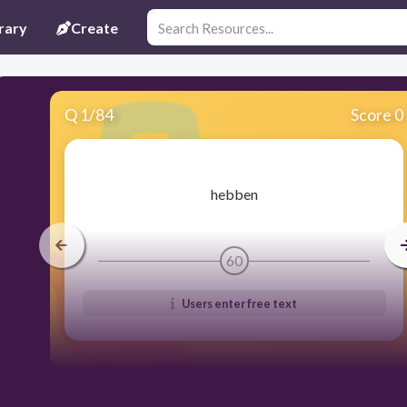
rary
Create
Q
1
/
84
Score 0
​hebben
60
Users enter free text