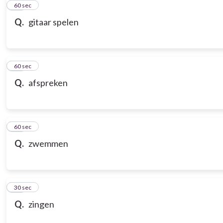
21
60 sec
Q.
gitaar spelen
22
60 sec
Q.
afspreken
23
60 sec
Q.
zwemmen
24
30 sec
Q.
zingen