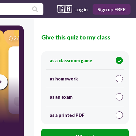
🇬🇧
Log in
Sign up FREE
Give this quiz to my class
Q
2
/
84
Score 0
as a classroom game
​zijn
as homework
60
as an exam
Users enter free text
as a printed PDF