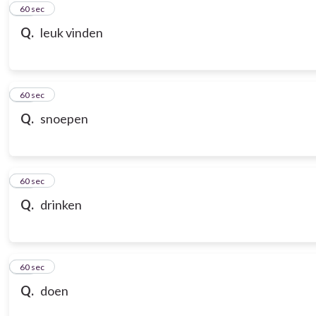
10
60 sec
Q.
leuk vinden
11
60 sec
Q.
snoepen
12
60 sec
Q.
drinken
13
60 sec
Q.
doen