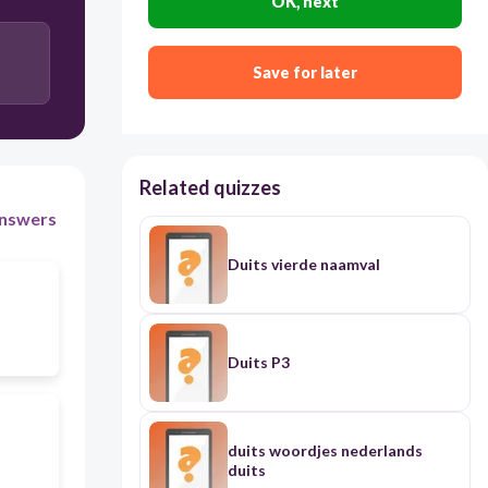
OK, next
Save for later
Related quizzes
nswers
Duits vierde naamval
Duits P3
duits woordjes nederlands
duits