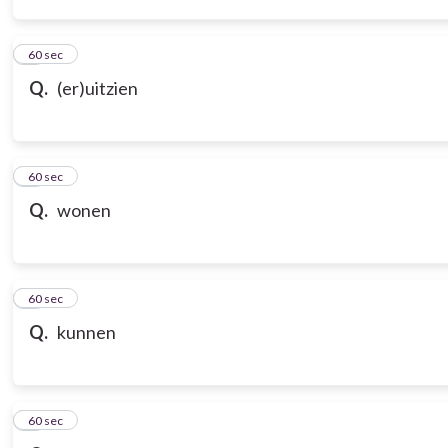
3
60 sec
Q.
(er)uitzien
4
60 sec
Q.
wonen
5
60 sec
Q.
kunnen
6
60 sec