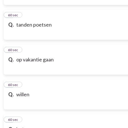
14
60 sec
Q.
tanden poetsen
15
60 sec
Q.
op vakantie gaan
16
60 sec
Q.
willen
17
60 sec