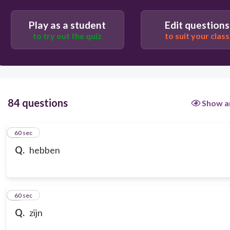
Play as a student
Edit questions
to try out the quiz
to suit your class
84 questions
Show a
1
60 sec
Q.
hebben
2
60 sec
Q.
zijn