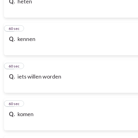
Q.
heten
18
60 sec
Q.
kennen
19
60 sec
Q.
iets willen worden
20
60 sec
Q.
komen