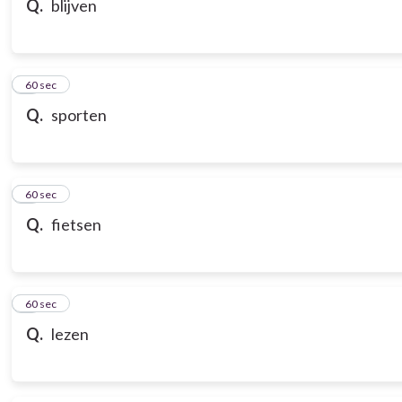
Q.
blijven
7
60 sec
Q.
sporten
8
60 sec
Q.
fietsen
9
60 sec
Q.
lezen