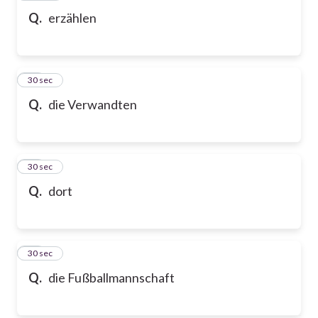
Q.
erzählen
80
30 sec
Q.
die Verwandten
81
30 sec
Q.
dort
82
30 sec
Q.
die Fußballmannschaft