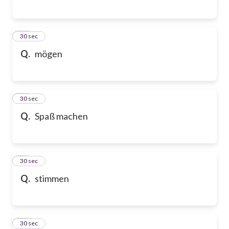
87
30 sec
Q.
mögen
88
30 sec
Q.
Spaß machen
89
30 sec
Q.
stimmen
90
30 sec