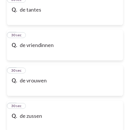
Q.
de tantes
36
30 sec
Q.
de vriendinnen
37
30 sec
Q.
de vrouwen
38
30 sec
Q.
de zussen