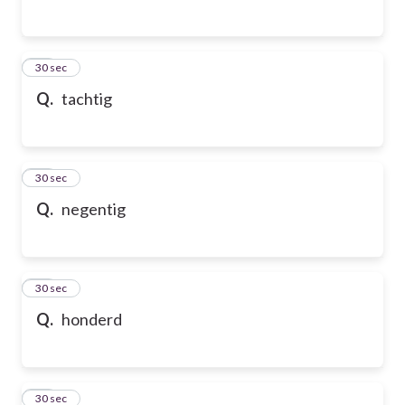
65
30 sec
Q.
tachtig
66
30 sec
Q.
negentig
67
30 sec
Q.
honderd
68
30 sec