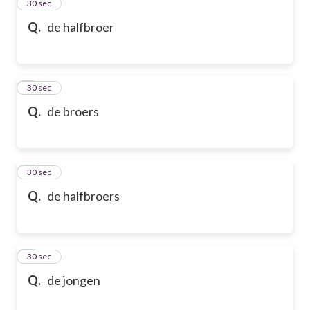
2
30 sec
Q.
de halfbroer
3
30 sec
Q.
de broers
4
30 sec
Q.
de halfbroers
5
30 sec
Q.
de jongen