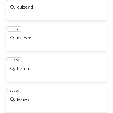
Q.
duizend
69
30 sec
Q.
miljoen
70
30 sec
Q.
heten
71
30 sec
Q.
komen