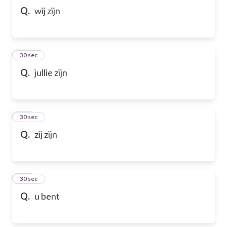
Q.
wij zijn
102
30 sec
Q.
jullie zijn
103
30 sec
Q.
zij zijn
104
30 sec
Q.
u bent