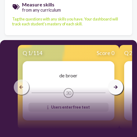
Measure skills
from any curriculum
Tag the questions with any skills you have. Your dashboard will
track each student's mastery of each skill.
Q
1
/
114
Score 0
Q
2
/
de broer
30
Users enter free text