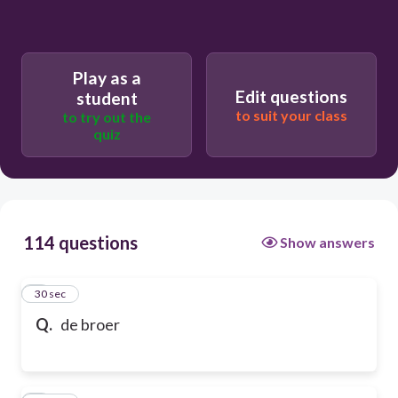
Play as a
Edit questions
student
to suit your class
to try out the
quiz
114 questions
Show answers
1
30 sec
Q.
de broer