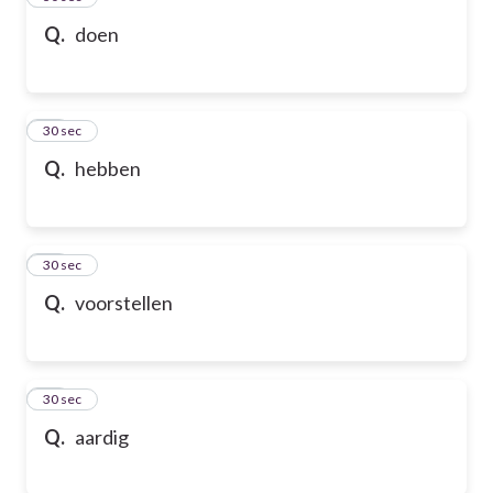
Q.
doen
47
30 sec
Q.
hebben
48
30 sec
Q.
voorstellen
49
30 sec
Q.
aardig