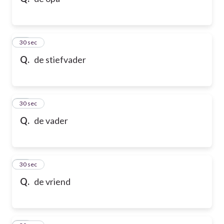
10
30 sec
Q.
de stiefvader
11
30 sec
Q.
de vader
12
30 sec
Q.
de vriend