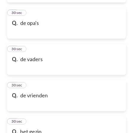
17
30 sec
Q.
de opa's
18
30 sec
Q.
de vaders
19
30 sec
Q.
de vrienden
20
30 sec
Q.
het gezin