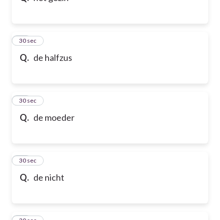
21
30 sec
Q.
de halfzus
22
30 sec
Q.
de moeder
23
30 sec
Q.
de nicht