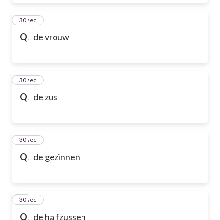
28
30 sec
Q.
de vrouw
29
30 sec
Q.
de zus
30
30 sec
Q.
de gezinnen
31
30 sec
Q.
de halfzussen