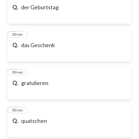
Q.
der Geburtstag
91
30 sec
Q.
das Geschenk
92
30 sec
Q.
gratulieren
93
30 sec
Q.
quatschen