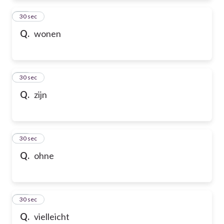
72
30 sec
Q.
wonen
73
30 sec
Q.
zijn
74
30 sec
Q.
ohne
75
30 sec
Q.
vielleicht