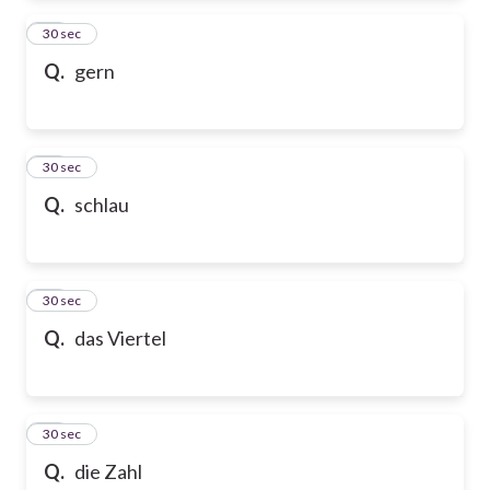
83
30 sec
Q.
gern
84
30 sec
Q.
schlau
85
30 sec
Q.
das Viertel
86
30 sec
Q.
die Zahl