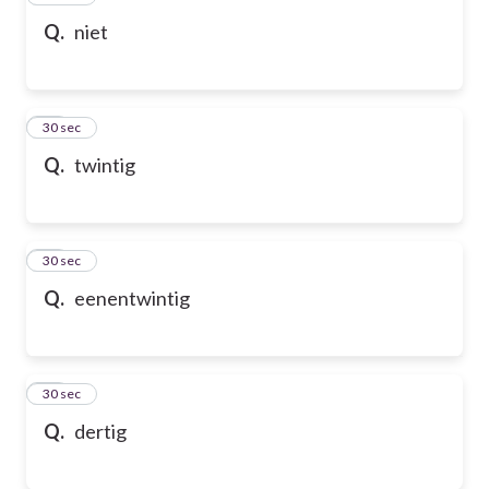
Q.
niet
58
30 sec
Q.
twintig
59
30 sec
Q.
eenentwintig
60
30 sec
Q.
dertig