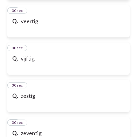
61
30 sec
Q.
veertig
62
30 sec
Q.
vijftig
63
30 sec
Q.
zestig
64
30 sec
Q.
zeventig