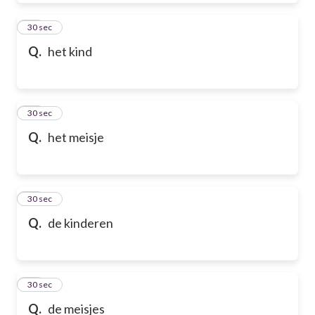
39
30 sec
Q.
het kind
40
30 sec
Q.
het meisje
41
30 sec
Q.
de kinderen
42
30 sec
Q.
de meisjes