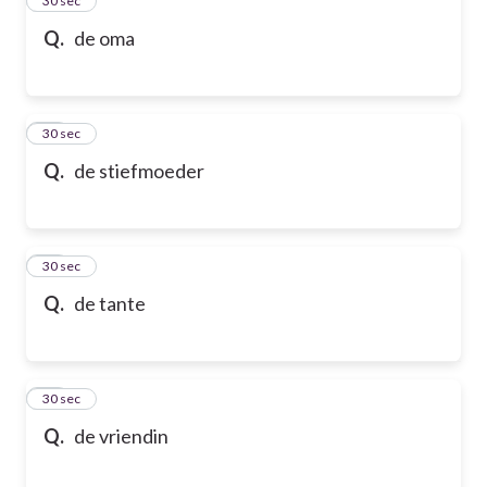
24
30 sec
Q.
de oma
25
30 sec
Q.
de stiefmoeder
26
30 sec
Q.
de tante
27
30 sec
Q.
de vriendin