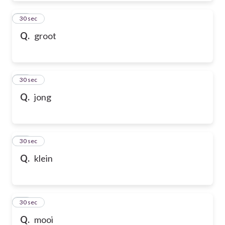
50
30 sec
Q.
groot
51
30 sec
Q.
jong
52
30 sec
Q.
klein
53
30 sec
Q.
mooi