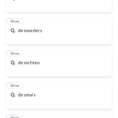
32
30 sec
Q.
de moeders
33
30 sec
Q.
de nichten
34
30 sec
Q.
de oma's
35
30 sec