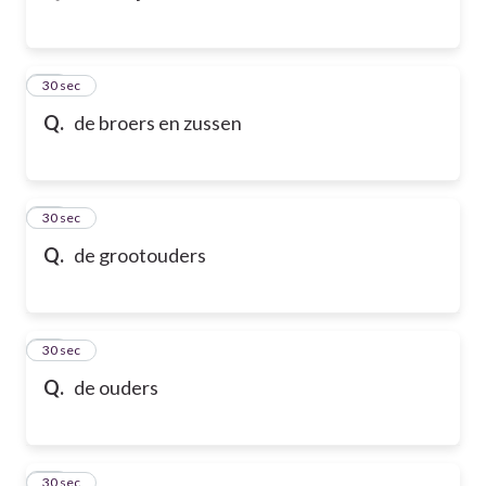
43
30 sec
Q.
de broers en zussen
44
30 sec
Q.
de grootouders
45
30 sec
Q.
de ouders
46
30 sec