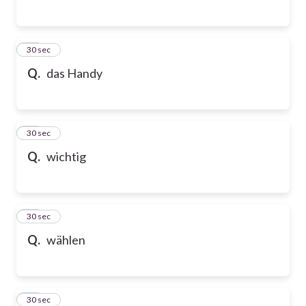
76
30 sec
Q.
das Handy
77
30 sec
Q.
wichtig
78
30 sec
Q.
wählen
79
30 sec