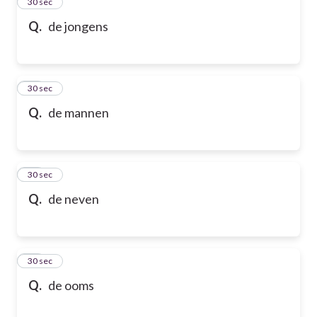
13
30 sec
Q.
de jongens
14
30 sec
Q.
de mannen
15
30 sec
Q.
de neven
16
30 sec
Q.
de ooms