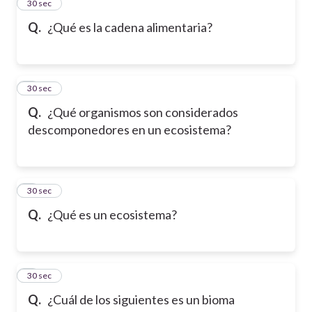
2
30 sec
Q.
¿Qué es la cadena alimentaria?
3
30 sec
Q.
¿Qué organismos son considerados
descomponedores en un ecosistema?
4
30 sec
Q.
¿Qué es un ecosistema?
5
30 sec
Q.
¿Cuál de los siguientes es un bioma