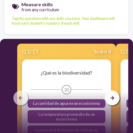
Measure skills
from any curriculum
Tag the questions with any skills you have. Your dashboard will
track each student's mastery of each skill.
Q
1
/
13
Score 0
Q
2
/
¿Qué es la biodiversidad?
30
La cantidad de agua en un ecosistema
La temperatura promedio de un
ecosistema
La variedad de formas de vida en un