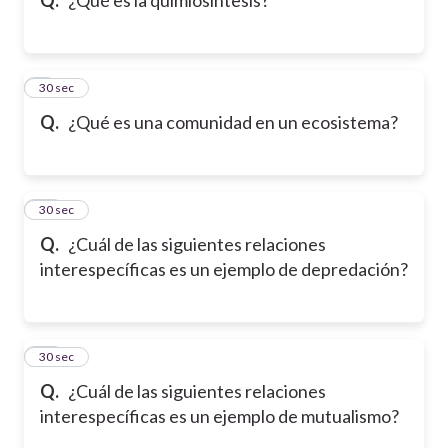
9
30 sec
Q.
¿Qué es una comunidad en un ecosistema?
10
30 sec
Q.
¿Cuál de las siguientes relaciones
interespecíficas es un ejemplo de depredación?
11
30 sec
Q.
¿Cuál de las siguientes relaciones
interespecíficas es un ejemplo de mutualismo?