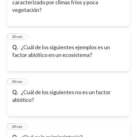
caracterizado por climas fríos y poca
vegetación?
6
30 sec
Q.
¿Cuál de los siguientes ejemplos es un
factor abiótico en un ecosistema?
7
30 sec
Q.
¿Cuál de los siguientes no es un factor
abiótico?
8
30 sec
Q.
¿Qué es la quimiosíntesis?