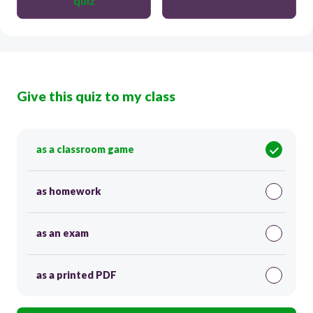
quiz
Give this quiz to my class
as a classroom game
as homework
as an exam
as a printed PDF