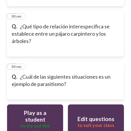
12
30 sec
Q.
¿Qué tipo de relación interespecífica se
establece entre un pájaro carpintero y los
árboles?
13
30 sec
Q.
¿Cuál de las siguientes situaciones es un
ejemplo de parasitismo?
Play as a
Edit questions
student
to suit your class
to try out the