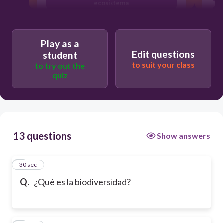
ecosistema
El número de especies en peligro
Play as a
Edit questions
student
to suit your class
to try out the
quiz
13 questions
Show answers
1
30 sec
Q.
¿Qué es la biodiversidad?