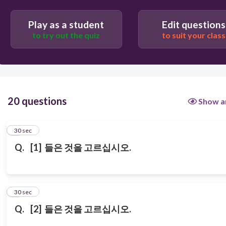
날씨가 추웠어요.
Play as a student
Edit questions
to try out the quiz
to suit your class
냄새가 좋았어요.
20 questions
Show a
1
30 sec
Q.
[1
]
들은
것을
고르십시오
.
2
30 sec
Q.
[2
]
들은
것을
고르십시오
.