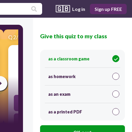
🇬🇧
Log in
Sign up FREE
Give this quiz to my class
Q
2
/
20
Score 0
as a classroom game
[2
]
들은
것을
고르십시오
.
as homework
30
as an exam
01: 30
as a printed PDF
11:30