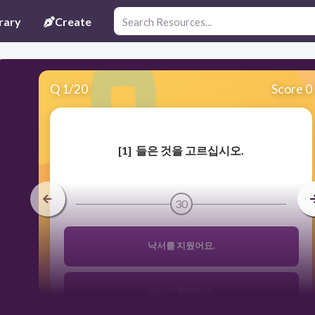
rary
Create
Q
1
/
20
Score 0
[1
]
들은
것을
고르십시오
.
30
낙서를 지웠어요.
날씨가 좋았어요.