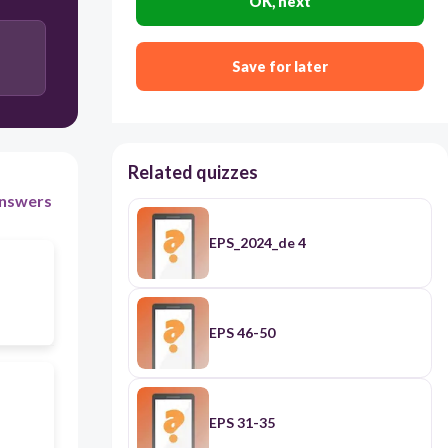
OK, next
12:40
Save for later
2:25
Related quizzes
nswers
EPS_2024_de 4
EPS 46-50
EPS 31-35