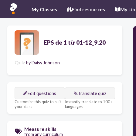
My Classes
Find resources
My Lib
EPS de 1 từ 01-12_9.20
Quiz
by
Daisy Johnson
Edit questions
Translate quiz
Customize this quiz to suit
Instantly translate to 100+
your class
languages
Measure skills
from any curriculum