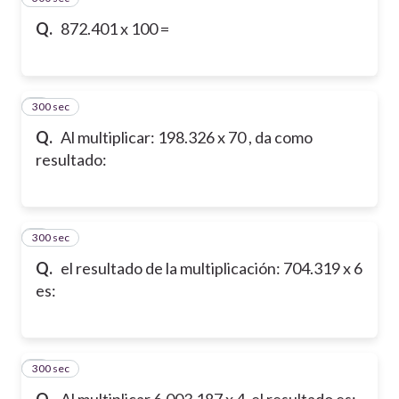
Q.
872.401 x 100 =
300 sec
6
Q.
Al multiplicar: 198.326 x 70 , da como
resultado:
300 sec
7
Q.
el resultado de la multiplicación: 704.319 x 6
es:
300 sec
8
Q.
Al multiplicar 6.003.187 x 4, el resultado es: