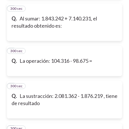
300 sec
2
Q.
Al sumar: 1.843.242 + 7.140.231, el
resultado obtenido es:
300 sec
3
Q.
La operación: 104.316 - 98.675 =
300 sec
4
Q.
La sustracción: 2.081.362 - 1.876.219 , tiene
de resultado
300 sec
5