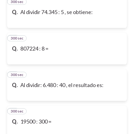
300 sec
12
Q.
Al dividir 74.345 : 5 , se obtiene:
300 sec
13
Q.
807224 : 8 =
300 sec
14
Q.
Al dividir: 6.480 : 40 , el resultado es:
300 sec
15
Q.
19500 : 300 =