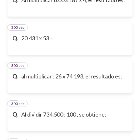
300 sec
9
Q.
20.431 x 53 =
300 sec
10
Q.
al multiplicar : 26 x 74.193, el resultado es:
300 sec
11
Q.
Al dividir 734.500 : 100 , se obtiene: