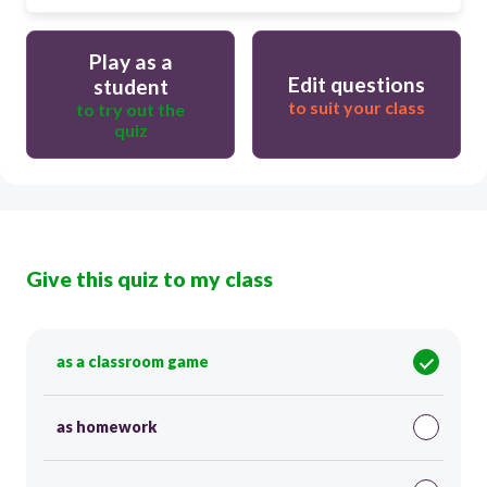
Play as a
Edit questions
student
to suit your class
to try out the
quiz
Give this quiz to my class
as a classroom game
as homework