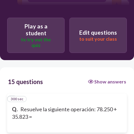
Play as a
Edit questions
student
to suit your class
to try out the
quiz
15 questions
Show answers
300 sec
1
Q.
Resuelve la siguiente operación: 78.250 +
35.823 =