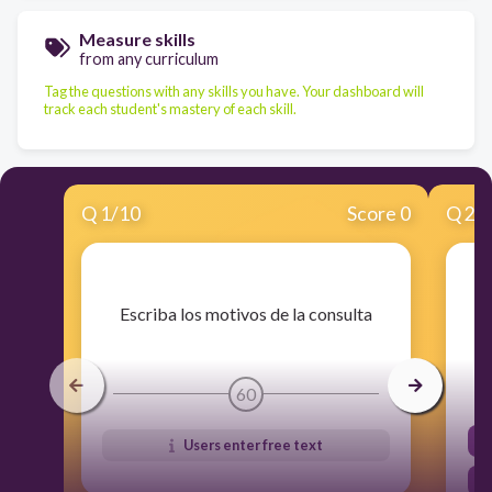
Measure skills
from any curriculum
Tag the questions with any skills you have. Your dashboard will
track each student's mastery of each skill.
Q
1
/
10
Score 0
Q
2
/
​Escriba los motivos de la consulta
60
Users enter free text