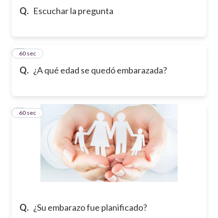
Q.
Escuchar la pregunta
7
60 sec
Q.
¿A qué edad se quedó embarazada?
8
60 sec
Q.
¿Su embarazo fue planificado?