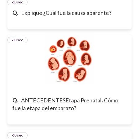
4
60 sec
Q.
Explique ¿Cuál fue la causa aparente?
5
60 sec
Q.
ANTECEDENTES
Etapa Prenatal
¿Cómo
fue la etapa del embarazo?
6
60 sec