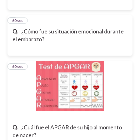
9
60 sec
Q.
¿Cómo fue su situación emocional durante
el embarazo?
10
60 sec
Q.
¿Cuál fue el APGAR de su hijo al momento
de nacer?