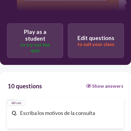
Play as a
Edit questions
student
to suit your class
to try out the
quiz
10 questions
Show answers
1
60 sec
Q.
Escriba los motivos de la consulta