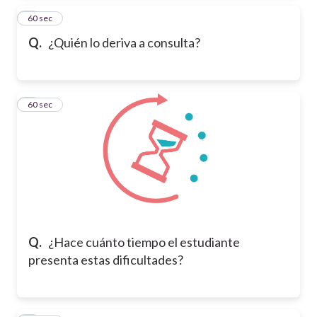
2
60 sec
Q.
¿Quién lo deriva a consulta?
3
60 sec
Q.
¿Hace cuánto tiempo el estudiante
presenta estas dificultades?