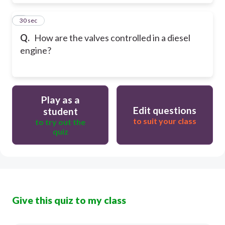
8
30 sec
Q.
How are the valves controlled in a diesel
engine?
Play as a
Edit questions
student
to suit your class
to try out the
quiz
Give this quiz to my class