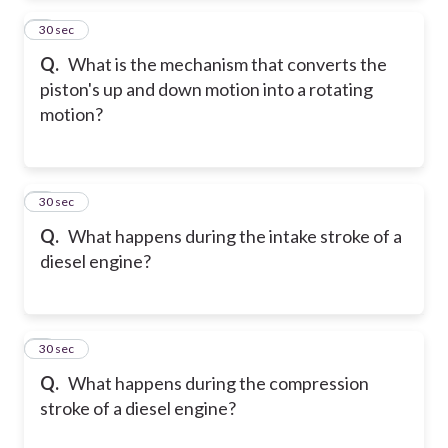
2
30 sec
Q.
What is the mechanism that converts the
piston's up and down motion into a rotating
motion?
3
30 sec
Q.
What happens during the intake stroke of a
diesel engine?
4
30 sec
Q.
What happens during the compression
stroke of a diesel engine?