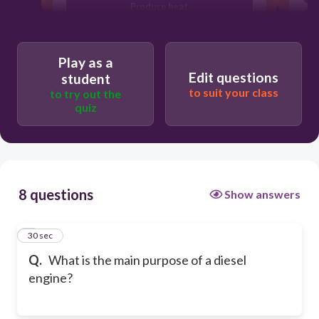
Produce heat
Convert chemical energy in fuel into
mechanical energy
C
Play as a
Edit questions
student
to suit your class
to try out the
quiz
8 questions
Show answers
1
30 sec
Q.
What is the main purpose of a diesel
engine?