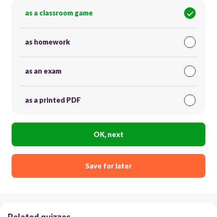
as a classroom game
as homework
as an exam
as a printed PDF
OK, next
Save for later
Related quizzes