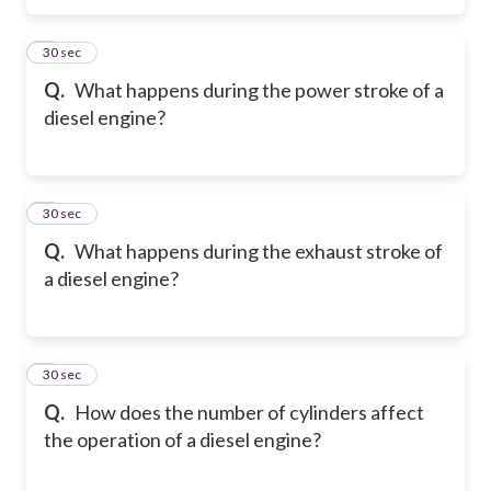
5
30 sec
Q.
What happens during the power stroke of a
diesel engine?
6
30 sec
Q.
What happens during the exhaust stroke of
a diesel engine?
7
30 sec
Q.
How does the number of cylinders affect
the operation of a diesel engine?