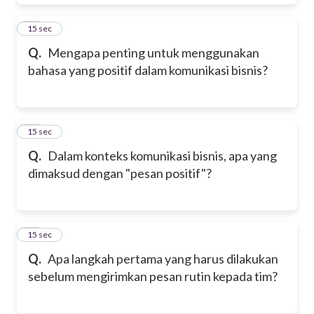
17
15 sec
Q.
Mengapa penting untuk menggunakan
bahasa yang positif dalam komunikasi bisnis?
18
15 sec
Q.
Dalam konteks komunikasi bisnis, apa yang
dimaksud dengan "pesan positif"?
19
15 sec
Q.
Apa langkah pertama yang harus dilakukan
sebelum mengirimkan pesan rutin kepada tim?