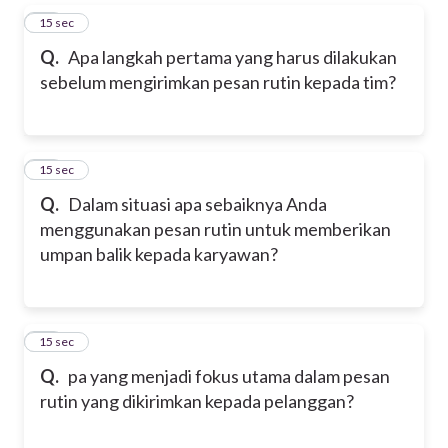
14
15 sec
Q.
Apa langkah pertama yang harus dilakukan
sebelum mengirimkan pesan rutin kepada tim?
15
15 sec
Q.
Dalam situasi apa sebaiknya Anda
menggunakan pesan rutin untuk memberikan
umpan balik kepada karyawan?
16
15 sec
Q.
pa yang menjadi fokus utama dalam pesan
rutin yang dikirimkan kepada pelanggan?