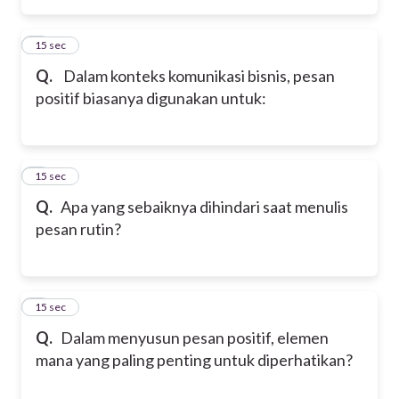
2
15 sec
Q.
Dalam konteks komunikasi bisnis, pesan
positif biasanya digunakan untuk:
3
15 sec
Q.
Apa yang sebaiknya dihindari saat menulis
pesan rutin?
4
15 sec
Q.
Dalam menyusun pesan positif, elemen
mana yang paling penting untuk diperhatikan?