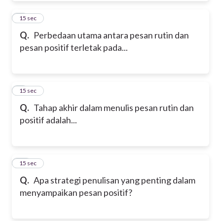
8
15 sec
Q.
Perbedaan utama antara pesan rutin dan
pesan positif terletak pada...
9
15 sec
Q.
Tahap akhir dalam menulis pesan rutin dan
positif adalah...
10
15 sec
Q.
Apa strategi penulisan yang penting dalam
menyampaikan pesan positif?