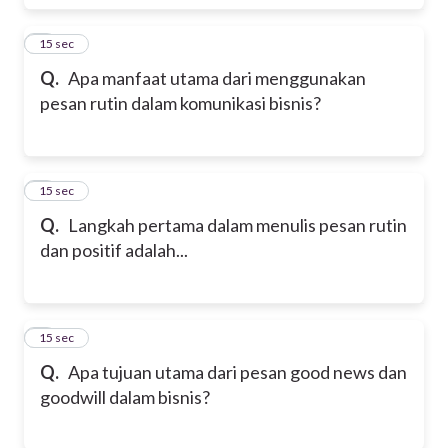
5
15 sec
Q.
Apa manfaat utama dari menggunakan
pesan rutin dalam komunikasi bisnis?
6
15 sec
Q.
Langkah pertama dalam menulis pesan rutin
dan positif adalah...
7
15 sec
Q.
Apa tujuan utama dari pesan good news dan
goodwill dalam bisnis?