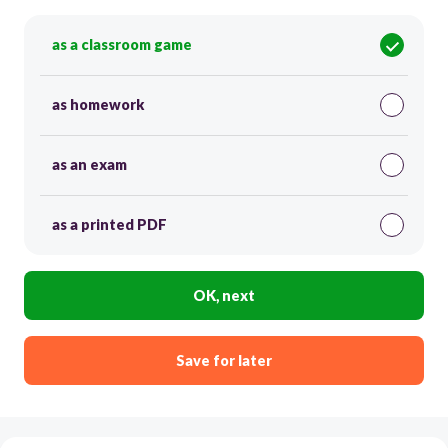
as a classroom game
as homework
as an exam
as a printed PDF
OK, next
Save for later