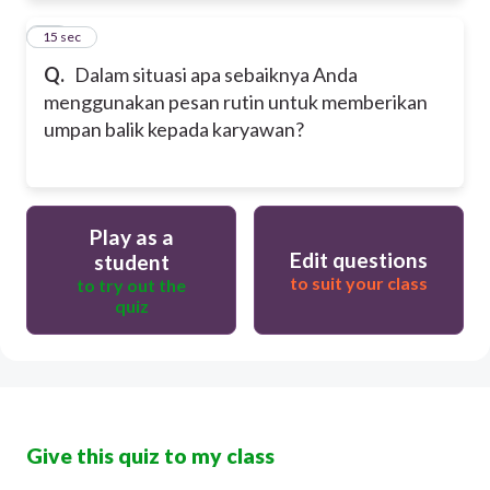
20
15 sec
Q.
Dalam situasi apa sebaiknya Anda
menggunakan pesan rutin untuk memberikan
umpan balik kepada karyawan?
Play as a
Edit questions
student
to suit your class
to try out the
quiz
Give this quiz to my class