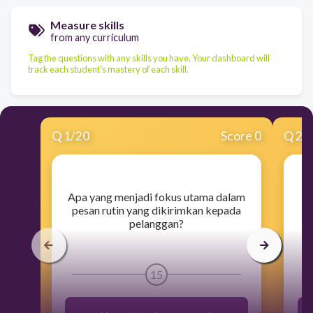
Measure skills
from any curriculum
Tag the questions with any skills you have. Your dashboard will
track each student's mastery of each skill.
Q
1
/
20
Score 0
Q
2
/
​Apa yang menjadi fokus utama dalam
​
pesan rutin yang dikirimkan kepada
pelanggan?
15