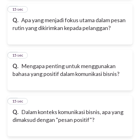
11
15 sec
Q.
Apa yang menjadi fokus utama dalam pesan
rutin yang dikirimkan kepada pelanggan?
12
15 sec
Q.
Mengapa penting untuk menggunakan
bahasa yang positif dalam komunikasi bisnis?
13
15 sec
Q.
Dalam konteks komunikasi bisnis, apa yang
dimaksud dengan "pesan positif"?