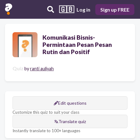
🇬🇧
Log in
Sign up FREE
Komunikasi Bisnis-
Permintaan Pesan Pesan
Rutin dan Positif
Quiz
by
ranti auliyah
Edit questions
Customize this quiz to suit your class
Translate quiz
Instantly translate to 100+ languages