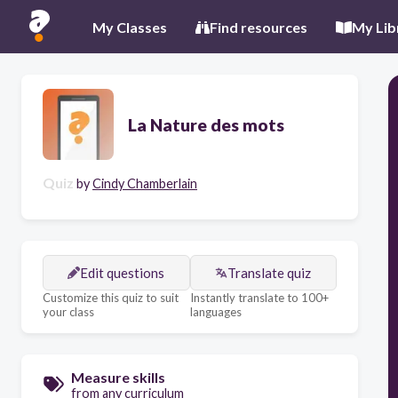
My Classes
Find resources
My Lib
La Nature des mots
Quiz
by
Cindy Chamberlain
Edit questions
Translate quiz
Customize this quiz to suit
Instantly translate to 100+
your class
languages
Measure skills
from any curriculum