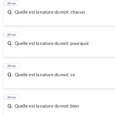
10
30 sec
Q.
Quelle est la nature du mot: chacun
11
30 sec
Q.
Quelle est la nature du mot: pourquoi
12
30 sec
Q.
Quelle est la nature du mot: ce
13
30 sec
Q.
Quelle est la nature du mot: bien