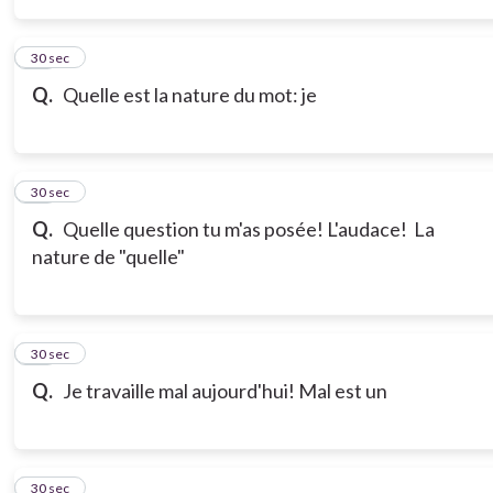
14
30 sec
Q.
Quelle est la nature du mot: je
15
30 sec
Q.
Quelle question tu m'as posée! L'audace! La
nature de "quelle"
16
30 sec
Q.
Je travaille mal aujourd'hui! Mal est un
17
30 sec