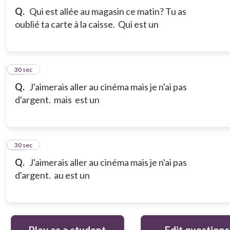
Q.
Qui est allée au magasin ce matin? Tu as
oublié ta carte à la caisse. Qui est un
21
30 sec
Q.
J'aimerais aller au cinéma mais je n'ai pas
d'argent. mais est un
22
30 sec
Q.
J'aimerais aller au cinéma mais je n'ai pas
d'argent. au est un
Play as a student
Edit questions