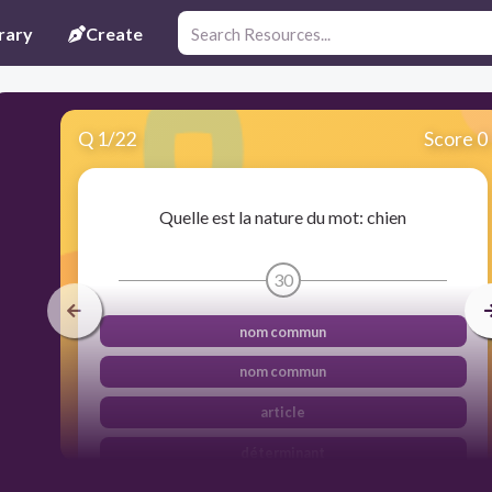
rary
Create
Q
1
/
22
Score 0
Quelle est la nature du mot: chien
30
nom commun
nom commun
article
déterminant