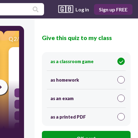
🇬🇧
Log in
Sign up FREE
Give this quiz to my class
Q
2
/
22
Score 0
Quelle est la nature du mot: que
as a classroom game
30
as homework
article
as an exam
nom
pronom
as a printed PDF
verbe