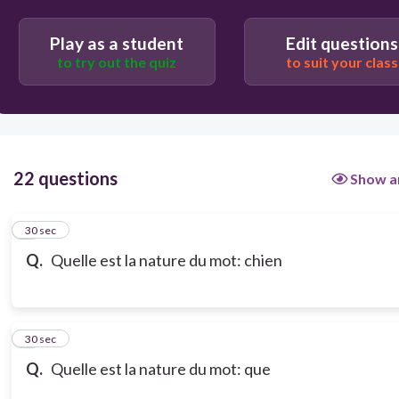
Play as a student
Edit questions
to try out the quiz
to suit your class
22 questions
Show a
1
30 sec
Q.
Quelle est la nature du mot: chien
2
30 sec
Q.
Quelle est la nature du mot: que