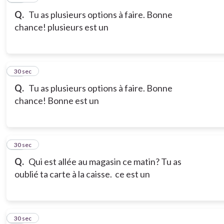
Q.
Tu as plusieurs options à faire. Bonne
chance! plusieurs est un
18
30 sec
Q.
Tu as plusieurs options à faire. Bonne
chance! Bonne est un
19
30 sec
Q.
Qui est allée au magasin ce matin? Tu as
oublié ta carte à la caisse. ce est un
20
30 sec