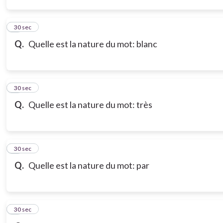
3
30 sec
Q.
Quelle est la nature du mot: blanc
4
30 sec
Q.
Quelle est la nature du mot: très
5
30 sec
Q.
Quelle est la nature du mot: par
6
30 sec