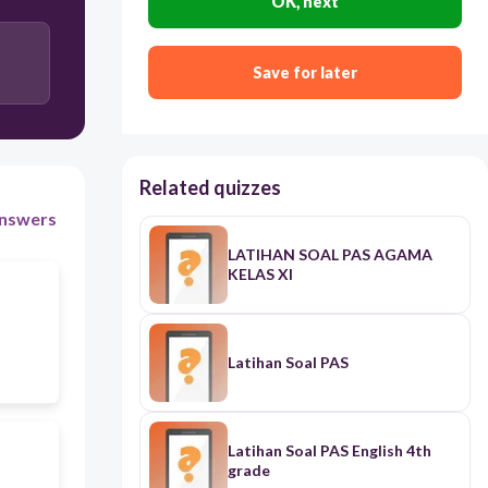
OK, next
Abdullah bin Hudzafah
Save for later
Abdullah bin Auf
Umar bin Khattab
Related quizzes
nswers
Utsman bin Affan
LATIHAN SOAL PAS AGAMA
KELAS XI
Latihan Soal PAS
Latihan Soal PAS English 4th
grade