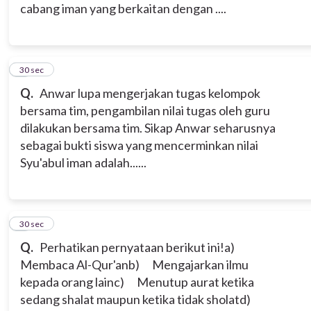
cabang iman yang berkaitan dengan ....
5
30 sec
Q.
Anwar lupa mengerjakan tugas kelompok
bersama tim, pengambilan nilai tugas oleh guru
dilakukan bersama tim. Sikap Anwar seharusnya
sebagai bukti siswa yang mencerminkan nilai
Syu'abul iman adalah......
6
30 sec
Q.
Perhatikan pernyataan berikut ini!
a)
Membaca Al-Qur'an
b) Mengajarkan ilmu
kepada orang lain
c) Menutup aurat ketika
sedang shalat maupun ketika tidak sholat
d)