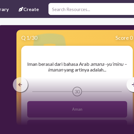
rary
Create
Q
1
/
30
Score 0
​Iman berasal dari bahasa Arab
amana -yu’minu –
imanan
yang artinya adalah...
30
Aman
Ingkar