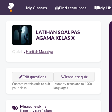
My Classes
Find resources
My Lib
LATIHAN SOAL PAS
AGAMA KELAS X
Quiz
by
Hanifah Maulidya
Edit questions
Translate quiz
Customize this quiz to suit
Instantly translate to 100+
your class
languages
Measure skills
from any curriculum