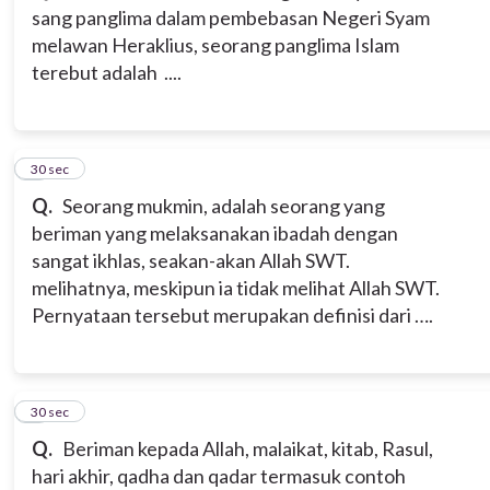
sang panglima dalam pembebasan Negeri Syam
melawan Heraklius, seorang panglima Islam
terebut adalah ....
3
30 sec
Q.
Seorang mukmin, adalah seorang yang
beriman yang melaksanakan ibadah dengan
sangat ikhlas, seakan-akan Allah SWT.
melihatnya, meskipun ia tidak melihat Allah SWT.
Pernyataan tersebut merupakan definisi dari ….
4
30 sec
Q.
Beriman kepada Allah, malaikat, kitab, Rasul,
hari akhir, qadha dan qadar termasuk contoh