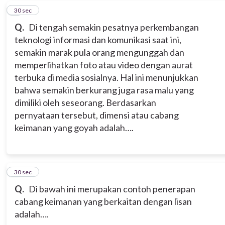
8
30 sec
Q.
Di tengah semakin pesatnya perkembangan
teknologi informasi dan komunikasi saat ini,
semakin marak pula orang mengunggah dan
memperlihatkan foto atau video dengan aurat
terbuka di media sosialnya. Hal ini menunjukkan
bahwa semakin berkurang juga rasa malu yang
dimiliki oleh seseorang. Berdasarkan
pernyataan tersebut, dimensi atau cabang
keimanan yang goyah adalah….
9
30 sec
Q.
Di bawah ini merupakan contoh penerapan
cabang keimanan yang berkaitan dengan lisan
adalah….