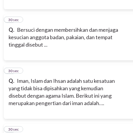
10
30 sec
Q.
Bersuci dengan membersihkan dan menjaga
kesucian anggota badan, pakaian, dan tempat
tinggal disebut ...
11
30 sec
Q.
Iman, Islam dan Ihsan adalah satu kesatuan
yang tidak bisa dipisahkan yang kemudian
disebut dengan agama Islam. Berikut ini yang
merupakan pengertian dari iman adalah….
12
30 sec