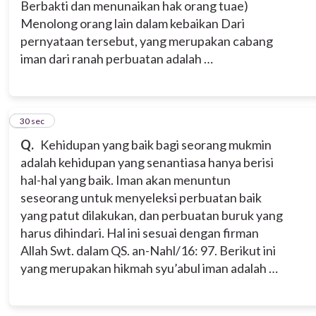
Berbakti dan menunaikan hak orang tua
e)
Menolong orang lain dalam kebaikan
Dari
pernyataan tersebut, yang merupakan cabang
iman dari ranah perbuatan adalah …
7
30 sec
Q.
Kehidupan yang baik bagi seorang mukmin
adalah kehidupan yang senantiasa hanya berisi
hal-hal yang baik. Iman akan menuntun
seseorang untuk menyeleksi perbuatan baik
yang patut dilakukan, dan perbuatan buruk yang
harus dihindari. Hal ini sesuai dengan firman
Allah Swt. dalam QS. an-Nahl/16: 97. Berikut ini
yang merupakan hikmah syu’abul iman adalah …