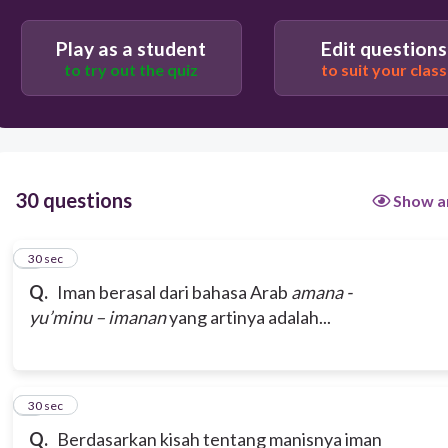
Amin
Play as a student
Edit questions
to try out the quiz
to suit your class
Kekuatan
Percaya
30 questions
Show a
1
30 sec
Q.
Iman berasal dari bahasa Arab
amana -
yu’minu – imanan
yang artinya adalah...
2
30 sec
Q.
Berdasarkan kisah tentang manisnya iman