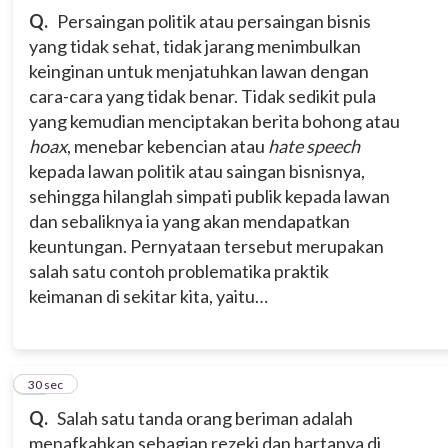
Q.
Persaingan politik atau persaingan bisnis
yang tidak sehat, tidak jarang menimbulkan
keinginan untuk menjatuhkan lawan dengan
cara-cara yang tidak benar. Tidak sedikit pula
yang kemudian menciptakan berita bohong atau
hoax
, menebar kebencian atau
hate speech
kepada lawan politik atau saingan bisnisnya,
sehingga hilanglah simpati publik kepada lawan
dan sebaliknya ia yang akan mendapatkan
keuntungan. Pernyataan tersebut merupakan
salah satu contoh problematika praktik
keimanan di sekitar kita, yaitu…
13
30 sec
Q.
Salah satu tanda orang beriman adalah
menafkahkan sebagian rezeki dan hartanya di