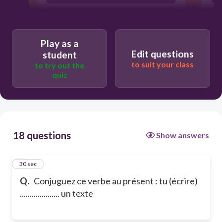
écrivons
Play as a
Edit questions
student
to suit your class
to try out the
quiz
18 questions
Show answers
1
30 sec
Q.
Conjuguez ce verbe au présent : tu (écrire)
.................... un texte