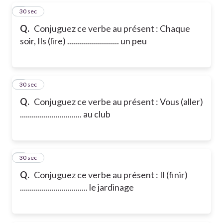
5
30 sec
Q.
Conjuguez ce verbe au présent : Chaque
soir, Ils (lire) .......................... un peu
6
30 sec
Q.
Conjuguez ce verbe au présent : Vous (aller)
............................... au club
7
30 sec
Q.
Conjuguez ce verbe au présent : Il (finir)
.................................. le jardinage