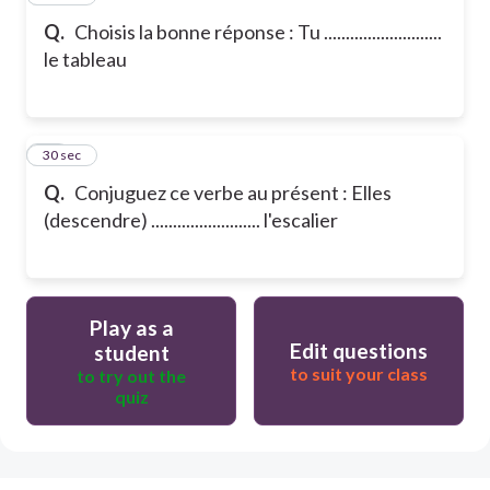
Q.
Choisis la bonne réponse : Tu ...........................
le tableau
18
30 sec
Q.
Conjuguez ce verbe au présent : Elles
(descendre) ......................... l'escalier
Play as a
Edit questions
student
to suit your class
to try out the
quiz