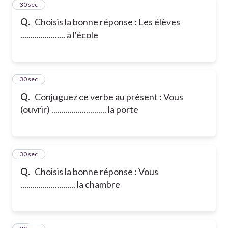
11
30 sec
Q.
Choisis la bonne réponse : Les élèves
...................... à l'école
12
30 sec
Q.
Conjuguez ce verbe au présent : Vous
(ouvrir) ........................... la porte
13
30 sec
Q.
Choisis la bonne réponse : Vous
........................... la chambre