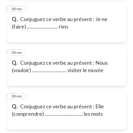
2
30 sec
Q.
Conjuguez ce verbe au présent : Je ne
(faire) .......................... rien.
3
30 sec
Q.
Conjuguez ce verbe au présent : Nous
(vouloir) ............................. visiter le musée
4
30 sec
Q.
Conjuguez ce verbe au présent : Elle
(comprendre) ................................ les mots