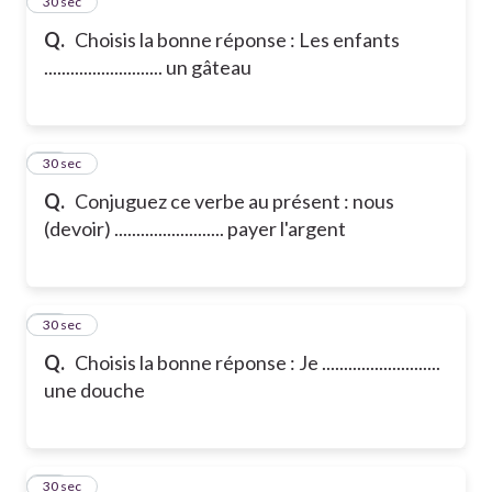
14
30 sec
Q.
Choisis la bonne réponse : Les enfants
........................... un gâteau
15
30 sec
Q.
Conjuguez ce verbe au présent : nous
(devoir) ......................... payer l'argent
16
30 sec
Q.
Choisis la bonne réponse : Je ...........................
une douche
17
30 sec