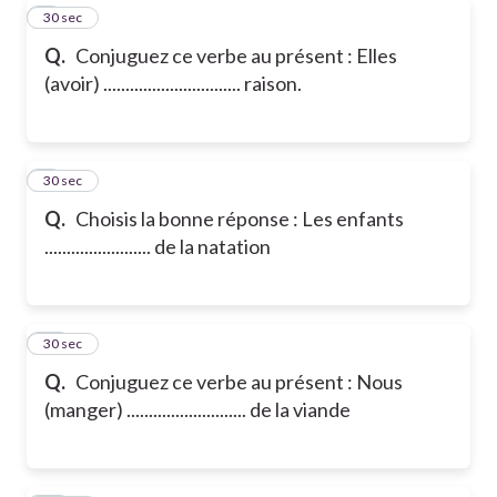
8
30 sec
Q.
Conjuguez ce verbe au présent : Elles
(avoir) ............................... raison.
9
30 sec
Q.
Choisis la bonne réponse : Les enfants
........................ de la natation
10
30 sec
Q.
Conjuguez ce verbe au présent : Nous
(manger) ........................... de la viande