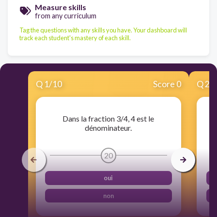
Measure skills
from any curriculum
Tag the questions with any skills you have. Your dashboard will
track each student's mastery of each skill.
Q
1
/
10
Score 0
Q
2
/
Dans la fraction 3/4, 4 est le
dénominateur.
20
oui
non