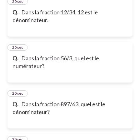
2
20 sec
Q.
Dans la fraction 12/34, 12 est le
dénominateur.
3
20 sec
Q.
Dans la fraction 56/3, quel est le
numérateur?
4
20 sec
Q.
Dans la fraction 897/63, quel est le
dénominateur?
5
20 sec