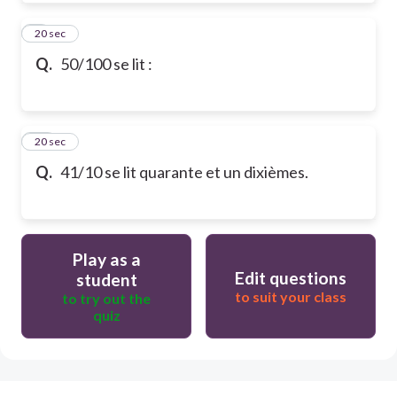
9
20 sec
Q.
50/100 se lit :
10
20 sec
Q.
41/10 se lit quarante et un dixièmes.
Play as a
Edit questions
student
to suit your class
to try out the
quiz