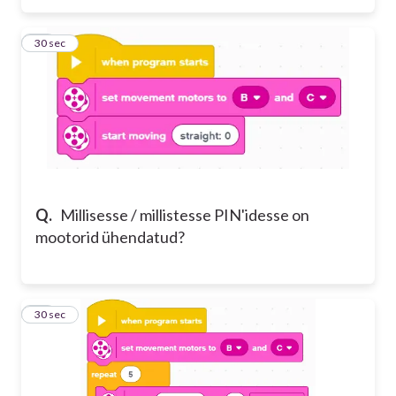
12
30 sec
Q.
Millisesse / millistesse PIN'idesse on
mootorid ühendatud?
13
30 sec