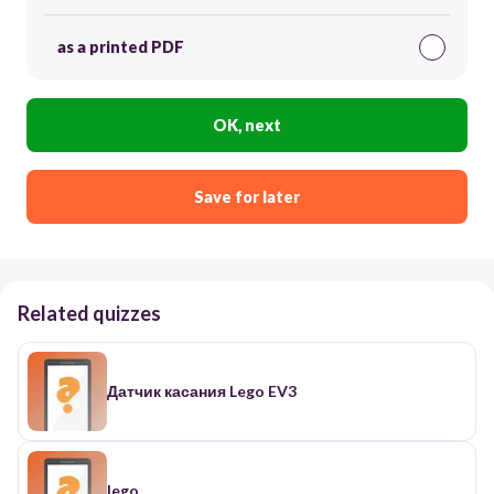
as a printed PDF
OK, next
Save for later
Related quizzes
Датчик касания Lego EV3
lego