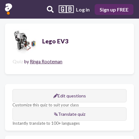
🇬🇧
Log in
Sign up FREE
Lego EV3
Quiz
by
Ringa Rooteman
Edit questions
Customize this quiz to suit your class
Translate quiz
Instantly translate to 100+ languages