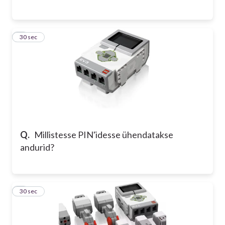
6
30 sec
Q.
Millistesse PIN'idesse ühendatakse
andurid?
7
30 sec