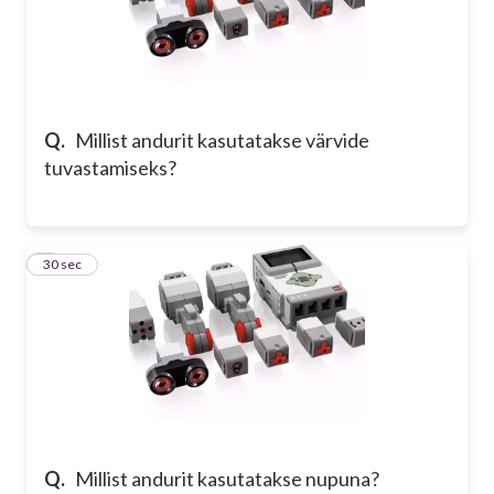
Q.
Millist andurit kasutatakse värvide
tuvastamiseks?
8
30 sec
Q.
Millist andurit kasutatakse nupuna?