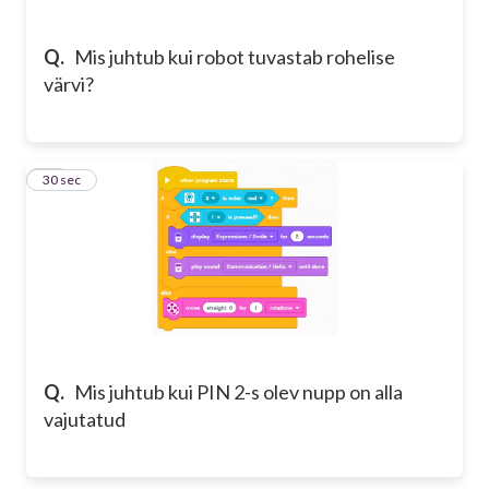
Q.
Mis juhtub kui robot tuvastab rohelise
värvi?
20
30 sec
Q.
Mis juhtub kui PIN 2-s olev nupp on alla
vajutatud