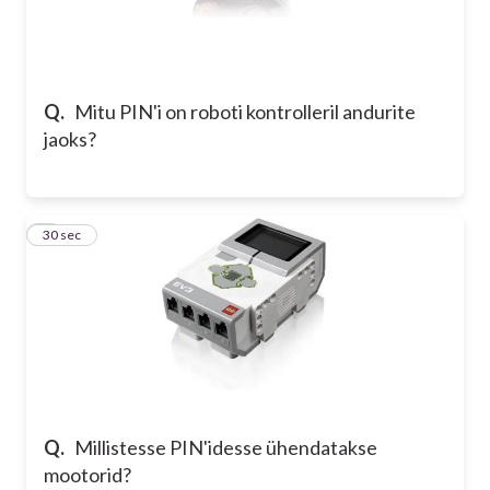
Q.
Mitu PIN'i on roboti kontrolleril andurite
jaoks?
5
30 sec
Q.
Millistesse PIN'idesse ühendatakse
mootorid?