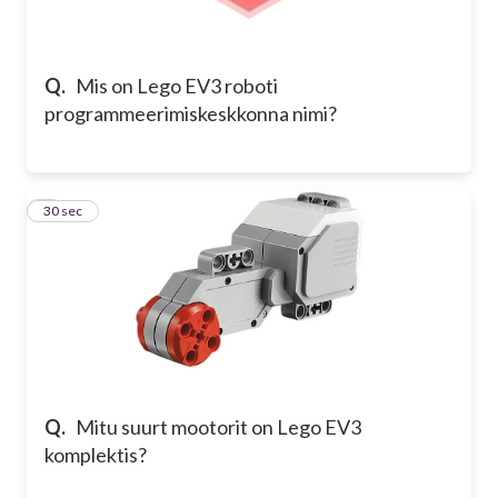
Q.
Mis on Lego EV3 roboti
programmeerimiskeskkonna nimi?
2
30 sec
Q.
Mitu suurt mootorit on Lego EV3
komplektis?