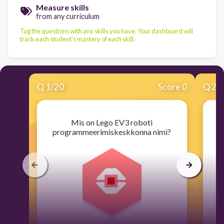
Measure skills
from any curriculum
Tag the questions with any skills you have. Your dashboard will
track each student's mastery of each skill.
Q
1
/
20
Score 0
Q
2
/
Mis on Lego EV3 roboti
programmeerimiskeskkonna nimi?