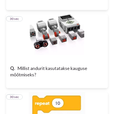
9
30 sec
Q.
Millist andurit kasutatakse kauguse
mõõtmiseks?
10
30 sec