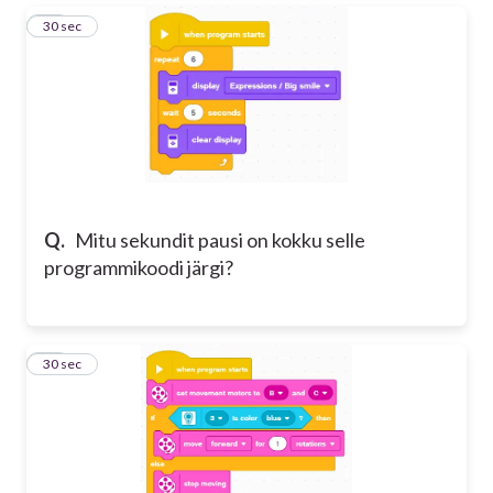
15
30 sec
Q.
Mitu sekundit pausi on kokku selle
programmikoodi järgi?
16
30 sec