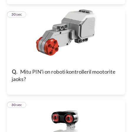
3
30 sec
Q.
Mitu PIN'i on roboti kontrolleril mootorite
jaoks?
4
30 sec