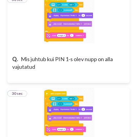
Q.
Mis juhtub kui PIN 1-s olev nupp on alla
vajutatud
19
30 sec