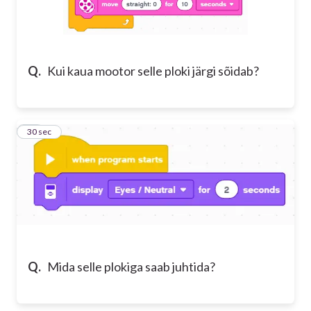
Q.
Kui kaua mootor selle ploki järgi sõidab?
14
30 sec
Q.
Mida selle plokiga saab juhtida?