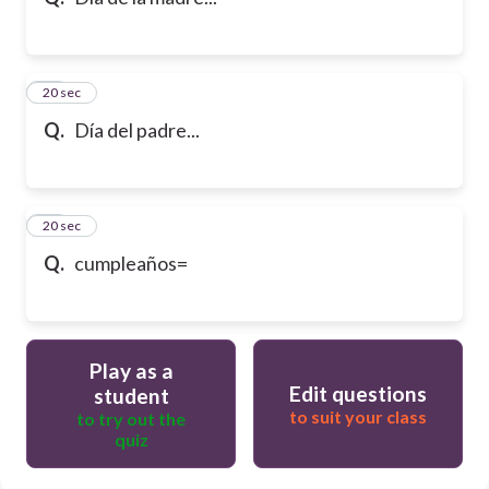
10
20 sec
Q.
Día del padre...
11
20 sec
Q.
cumpleaños=
Play as a
Edit questions
student
to suit your class
to try out the
quiz