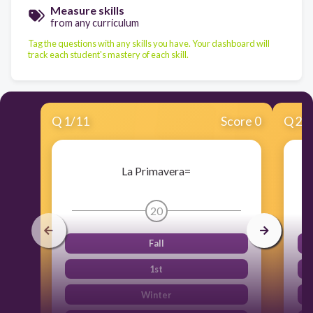
Measure skills
from any curriculum
Tag the questions with any skills you have. Your dashboard will
track each student's mastery of each skill.
Q
1
/
11
Score 0
Q
2
/
La Primavera=
20
Fall
1st
Winter