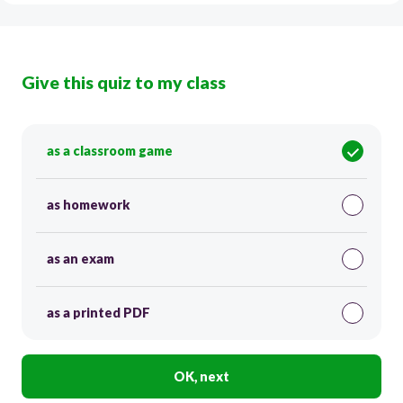
Give this quiz to my class
as a classroom game
as homework
as an exam
as a printed PDF
OK, next