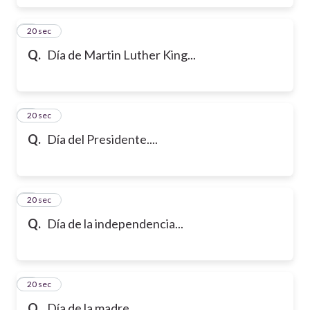
6
20 sec
Q.
Día de Martin Luther King...
7
20 sec
Q.
Día del Presidente....
8
20 sec
Q.
Día de la independencia...
9
20 sec
Q.
Día de la madre...