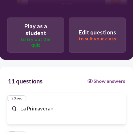
Spring
Play as a
Edit questions
student
to suit your class
to try out the
quiz
11 questions
Show answers
1
20 sec
Q.
La Primavera=