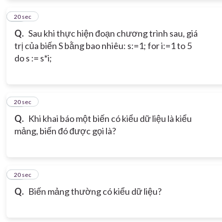
12
20 sec
Q.
Sau khi thực hiện đoạn chương trình sau, giá
trị của biến S bằng bao nhiêu: s:=1; for i:=1 to 5
do s := s*i;
13
20 sec
Q.
Khi khai báo một biến có kiểu dữ liệu là kiểu
mảng, biến đó được gọi là?
14
20 sec
Q.
Biến mảng thường có kiểu dữ liệu?