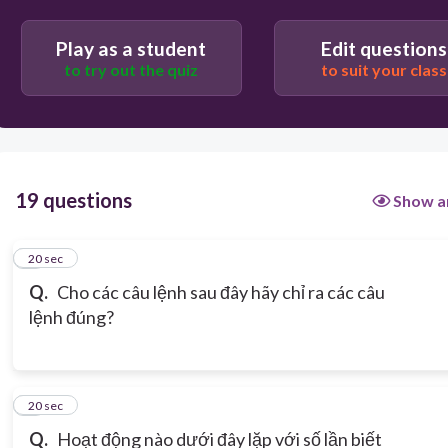
Play as a student
Edit questions
to try out the quiz
to suit your class
19 questions
Show a
1
20 sec
Q.
Cho các câu lệnh sau đây hãy chỉ ra các câu
lệnh đúng?
2
20 sec
Q.
Hoạt động nào dưới đây lặp với số lần biết