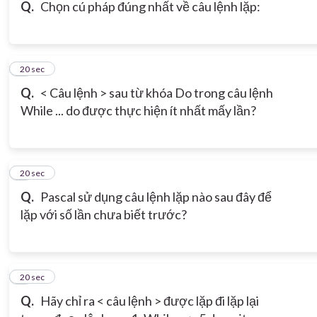
Q.
Chọn cú pháp đúng nhất về câu lệnh lặp:
6
20 sec
Q.
< Câu lệnh > sau từ khóa Do trong câu lệnh
While ... do được thực hiện ít nhất mấy lần?
7
20 sec
Q.
Pascal sử dụng câu lệnh lặp nào sau đây để
lặp với số lần chưa biết trước?
8
20 sec
Q.
Hãy chỉ ra < câu lệnh > được lặp đi lặp lại