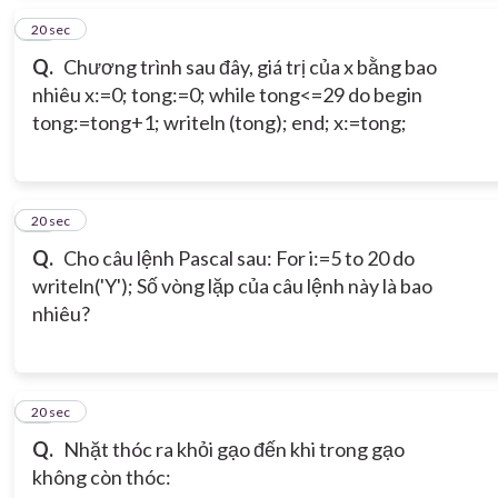
15
20 sec
Q.
Chương trình sau đây, giá trị của x bằng bao
nhiêu x:=0; tong:=0; while tong<=29 do begin
tong:=tong+1; writeln (tong); end; x:=tong;
16
20 sec
Q.
Cho câu lệnh Pascal sau: For i:=5 to 20 do
writeln('Y'); Số vòng lặp của câu lệnh này là bao
nhiêu?
17
20 sec
Q.
Nhặt thóc ra khỏi gạo đến khi trong gạo
không còn thóc: