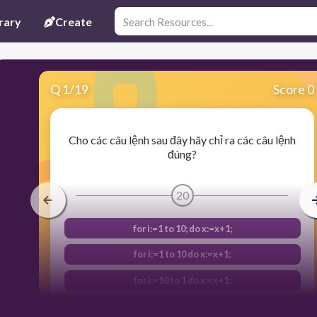
rary
Create
Q
1
/
19
Score 0
Cho các câu lệnh sau đây hãy chỉ ra các câu lệnh
đúng?
20
for i:=1 to 10; do x:=x+1;
for i:=1 to 10 do x:=x+1;
for i:=10 to 1 do x:=x+1;
for i=10 to 1 do x:=x+1;