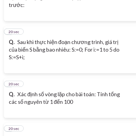
trước:
3
20 sec
Q.
Sau khi thực hiện đoạn chương trình, giá trị
của biến S bằng bao nhiêu: S:=0; For i:=1 to 5 do
S:=S+i;
4
20 sec
Q.
Xác định số vòng lặp cho bài toán: Tính tổng
các số nguyên từ 1 đến 100
5
20 sec