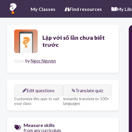
My Classes
Find resources
My Lib
Lặp với số lần chưa biết
trước
Quiz
by
Ngoc Nguyen
Edit questions
Translate quiz
Customize this quiz to suit
Instantly translate to 100+
your class
languages
Measure skills
from any curriculum