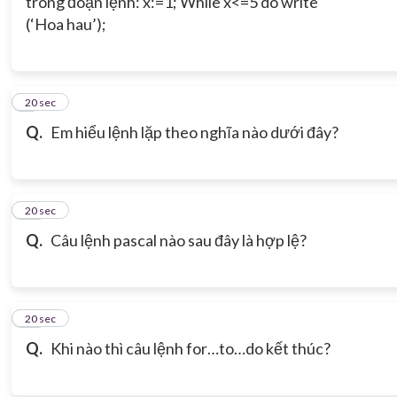
trong đoạn lệnh: x:=1; While x<=5 do write
(‘Hoa hau’);
9
20 sec
Q.
Em hiểu lệnh lặp theo nghĩa nào dưới đây?
10
20 sec
Q.
Câu lệnh pascal nào sau đây là hợp lệ?
11
20 sec
Q.
Khi nào thì câu lệnh for…to…do kết thúc?