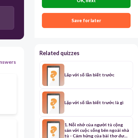
OK, next
Save for later
Related quizzes
nswers
Lăp với số lần biết trước
Lặp với số lần biết trước là gì
1. Nỗi nhớ của người tù cộng
sản với cuộc sống bên ngoài nhà
tù - Cảm hứng của bài thơ được