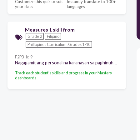
Customize this quiz to suit
Instantly translate to 100+
your class
languages
Measures 1 skill from
Grade 2
Filipino
Philippines Curriculum: Grades 1-10
F2PB-Ic-9
Nagagamit ang personal na karanasan sa paghinuha ng mangyayari sa nabasang teksto
Track each student's skills and progress in your Mastery
dashboards