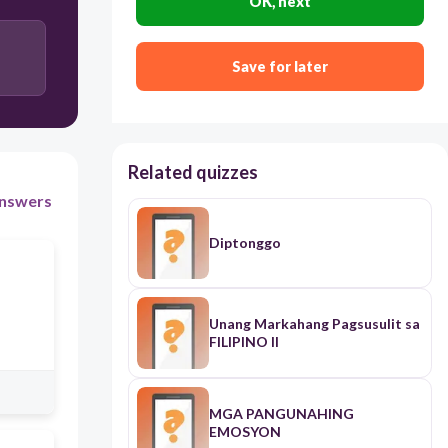
OK, next
Save for later
Related quizzes
nswers
Diptonggo
Unang Markahang Pagsusulit sa
FILIPINO II
MGA PANGUNAHING
EMOSYON