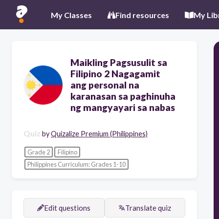
My Classes
Find resources
My Lib
Maikling Pagsusulit sa
Filipino 2 Nagagamit
ang personal na
karanasan sa paghinuha
ng mangyayari sa nabas
Quiz
by
Quizalize Premium (Philippines)
Grade 2
Filipino
Philippines Curriculum: Grades 1-10
Edit questions
Translate quiz