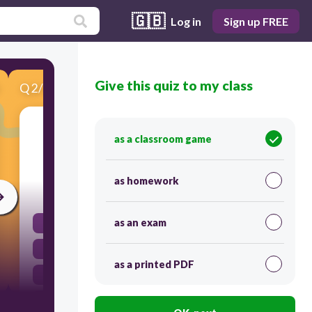
🇬🇧
Log in
Sign up FREE
Give this quiz to my class
Q
2
/
5
Score 0
Proseso ng pagtukoy sa mga nakalimbag na
as a classroom game
salita o simbolo.
as homework
30
as an exam
Reaksyon
Asimilasyon
as a printed PDF
Pag-unawa
Pagkilala