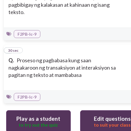
pagbibigay ng kalakasan at kahinaan ng isang
teksto.
F2PB-Ic-9
5
30 sec
Q.
Proseso ng pagbabasa kung saan
nagkakaroon ng transaksiyon at interaksiyon sa
pagitan ng teksto at mambabasa
F2PB-Ic-9
Play as a student
Edit questions
to try out the quiz
to suit your class