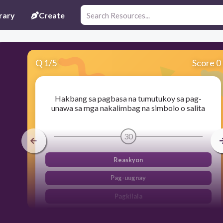
rary
Create
Q
1
/
5
Score 0
Hakbang sa pagbasa na tumutukoy sa pag-
unawa sa mga nakalimbag na simbolo o salita
30
Reaskyon
Pag-uugnay
Pagkilala
Pag-unawa