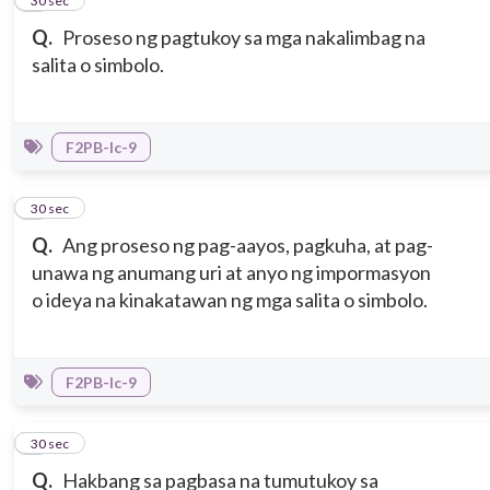
2
30 sec
Q.
Proseso ng pagtukoy sa mga nakalimbag na
salita o simbolo.
F2PB-Ic-9
3
30 sec
Q.
Ang proseso ng pag-aayos, pagkuha, at pag-
unawa ng anumang uri at anyo ng impormasyon
o ideya na kinakatawan ng mga salita o simbolo.
F2PB-Ic-9
4
30 sec
Q.
Hakbang sa pagbasa na tumutukoy sa