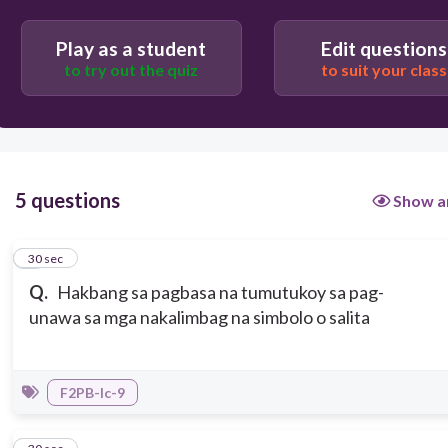
Play as a student
Edit questions
to try out the quiz
to suit your class
5 questions
Show a
1
30 sec
Q.
Hakbang sa pagbasa na tumutukoy sa pag-
unawa sa mga nakalimbag na simbolo o salita
F2PB-Ic-9