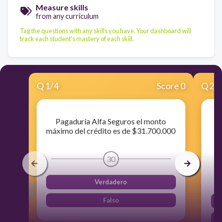
Measure skills
from any curriculum
Tag the questions with any skills you have. Your dashboard will
track each student's mastery of each skill.
Q
1
/
4
Score 0
Q
2
/
Pagaduría Alfa Seguros el monto
máximo del crédito es de $31.700.000
re
30
Verdadero
Falso