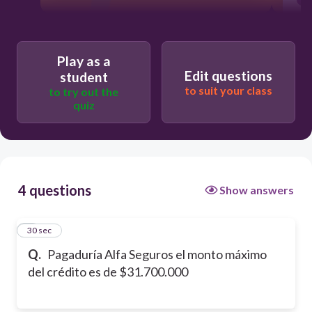
Play as a
Edit questions
student
to suit your class
to try out the
quiz
4 questions
Show answers
1
30 sec
Q.
Pagaduría Alfa Seguros el monto máximo
del crédito es de $31.700.000