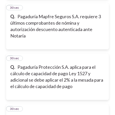
2
30 sec
Q.
Pagaduría Mapfre Seguros S.A. requiere 3
últimos comprobantes de nómina y
autorización descuento autenticada ante
Notaría
3
30 sec
Q.
Pagaduría Protección S.A. aplica para el
cálculo de capacidad de pago Ley 1527 y
adicional se debe aplicar el 2% a la mesada para
el cálculo de capacidad de pago
4
30 sec