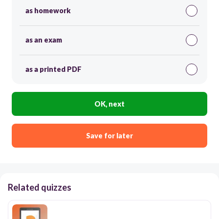
as homework
as an exam
as a printed PDF
OK, next
Save for later
Related quizzes