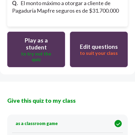
Q.
El monto máximo a otorgar a cliente de
Pagaduría Mapfre seguros es de $31.700.000
Play as a
Edit questions
student
to suit your class
to try out the
quiz
Give this quiz to my class
as a classroom game