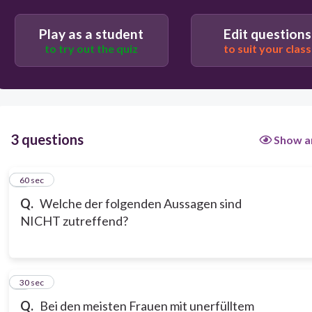
Play as a student
Edit questions
to try out the quiz
to suit your class
3 questions
Show a
1
60 sec
Q.
Welche der folgenden Aussagen sind
NICHT zutreffend?
2
30 sec
Q.
Bei den meisten Frauen mit unerfülltem