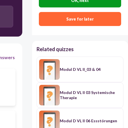
OK, next
Save for later
Related quizzes
nswers
Modul D VL II_03 & 04
Modul D VL II 03 Systemische
Therapie
Modul D VL II 06 Essstörungen