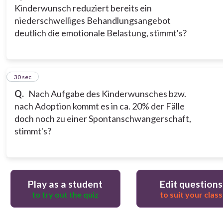
Kinderwunsch reduziert bereits ein
niederschwelliges Behandlungsangebot
deutlich die emotionale Belastung, stimmt's?
3
30 sec
Q.
Nach Aufgabe des Kinderwunsches bzw.
nach Adoption kommt es in ca. 20% der Fälle
doch noch zu einer Spontanschwangerschaft,
stimmt's?
Play as a student
Edit questions
to try out the quiz
to suit your class