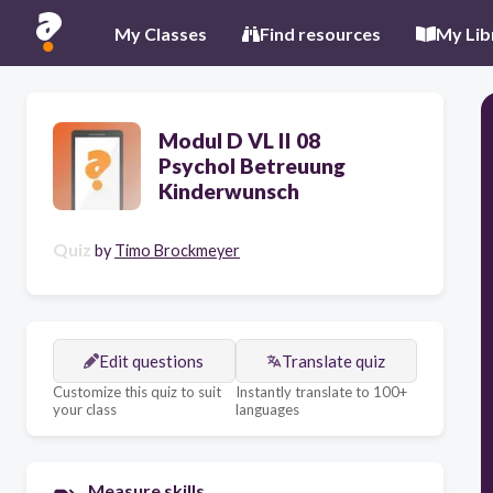
My Classes
Find resources
My Lib
Modul D VL II 08
Psychol Betreuung
Kinderwunsch
Quiz
by
Timo Brockmeyer
Edit questions
Translate quiz
Customize this quiz to suit
Instantly translate to 100+
your class
languages
Measure skills