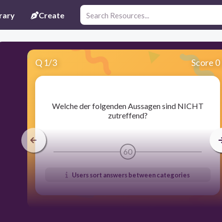
rary
Create
Q
1
/
3
Score 0
​Welche der folgenden Aussagen sind NICHT
zutreffend?
60
Users sort answers between categories