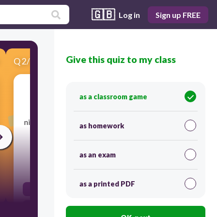
🇬🇧
Log in
Sign up FREE
Give this quiz to my class
Q
2
/
3
Score 0
as a classroom game
​Bei den meisten Frauen mit unerfülltem
Kinderwunsch reduziert bereits ein
niederschwelliges Behandlungsangebot deutlich
as homework
die emotionale Belastung, stimmt's?
as an exam
30
as a printed PDF
true
false