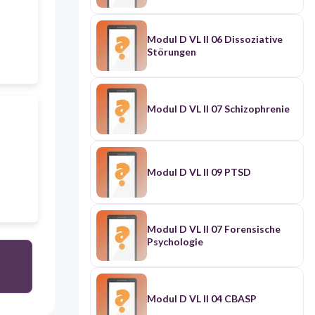
Modul D VL II 06 Dissoziative
Störungen
Modul D VL II 07 Schizophrenie
Modul D VL II 09 PTSD
Modul D VL II 07 Forensische
Psychologie
Modul D VL II 04 CBASP