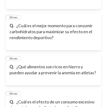
5
30 sec
Q.
¿Cuál es el mejor momento para consumir
carbohidratos para maximizar su efecto en el
rendimiento deportivo?
6
30 sec
Q.
¿Qué alimentos son ricos en hierro y
pueden ayudar a prevenir la anemia en atletas?
7
30 sec
Q.
¿Cuál es el efecto de un consumo excesivo