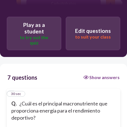
Carbohidratos
Grasas
Play as a
Edit questions
student
to suit your class
to try out the
quiz
7 questions
Show answers
1
30 sec
Q.
¿Cuál es el principal macronutriente que
proporciona energía para el rendimiento
deportivo?