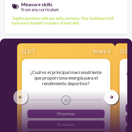
Measure skills
from any curriculum
Tag the questions with any skills you have. Your dashboard will
track each student's mastery of each skill.
Q
1
/
7
Score 0
Q
2
/
¿Cuál es el principal macronutriente
¿Q
que proporciona energía para el
rendimiento deportivo?
30
Vitaminas
Proteínas