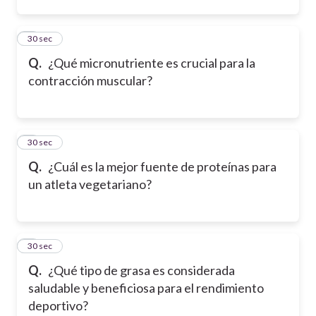
2
30 sec
Q.
¿Qué micronutriente es crucial para la
contracción muscular?
3
30 sec
Q.
¿Cuál es la mejor fuente de proteínas para
un atleta vegetariano?
4
30 sec
Q.
¿Qué tipo de grasa es considerada
saludable y beneficiosa para el rendimiento
deportivo?