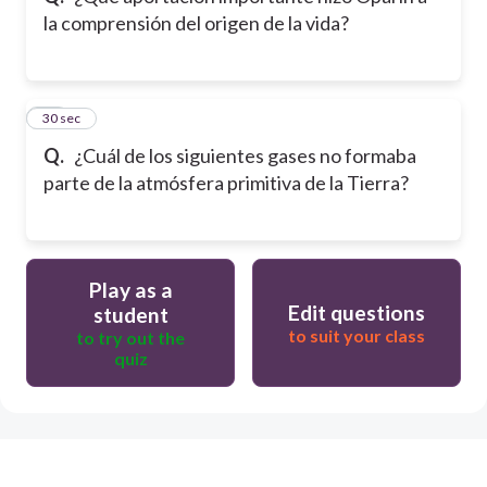
la comprensión del origen de la vida?
11
30 sec
Q.
¿Cuál de los siguientes gases no formaba
parte de la atmósfera primitiva de la Tierra?
Play as a
Edit questions
student
to suit your class
to try out the
quiz