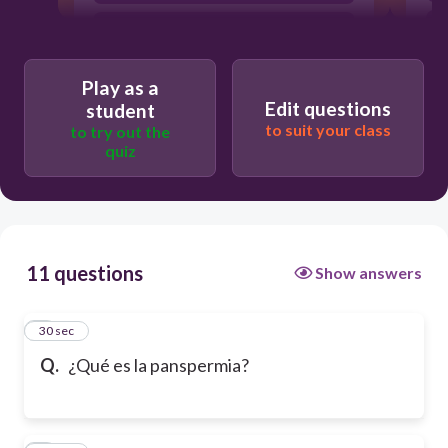
La hipótesis de que la vida llegó a la
Tierra desde el espacio
Play as a
Edit questions
student
to suit your class
to try out the
quiz
11 questions
Show answers
1
30 sec
Q.
¿Qué es la panspermia?