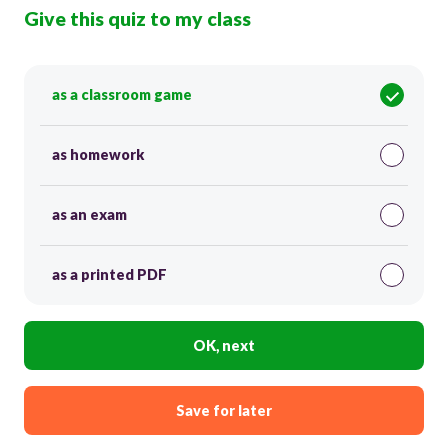
Give this quiz to my class
as a classroom game
as homework
as an exam
as a printed PDF
OK, next
Save for later