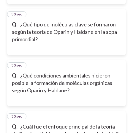
5
30 sec
Q.
¿Qué tipo de moléculas clave se formaron
según la teoría de Oparin y Haldane en la sopa
primordial?
6
30 sec
Q.
¿Qué condiciones ambientales hicieron
posible la formación de moléculas orgánicas
según Oparin y Haldane?
7
30 sec
Q.
¿Cuál fue el enfoque principal de la teoría