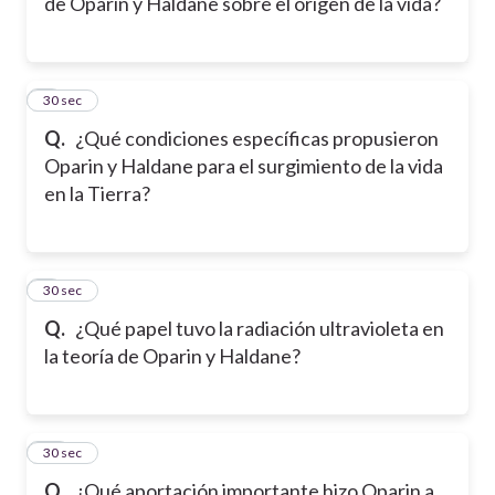
de Oparin y Haldane sobre el origen de la vida?
8
30 sec
Q.
¿Qué condiciones específicas propusieron
Oparin y Haldane para el surgimiento de la vida
en la Tierra?
9
30 sec
Q.
¿Qué papel tuvo la radiación ultravioleta en
la teoría de Oparin y Haldane?
10
30 sec
Q.
¿Qué aportación importante hizo Oparin a