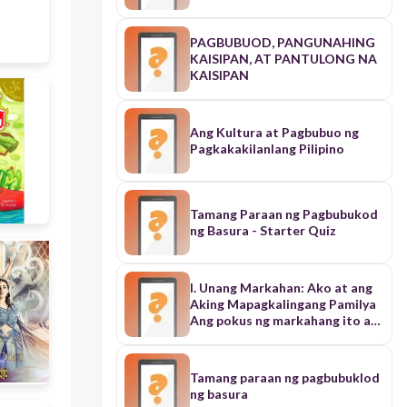
PAGBUBUOD, PANGUNAHING
KAISIPAN, AT PANTULONG NA
KAISIPAN
Ang Kultura at Pagbubuo ng
Pagkakakilanlang Pilipino
Tamang Paraan ng Pagbubukod
ng Basura - Starter Quiz
I. Unang Markahan: Ako at ang
Aking Mapagkalingang Pamilya
Ang pokus ng markahang ito ay
ang mga batayang bahagi ng
pananalita at ang pagbubuo ng
mga salita gamit ang mga
Tamang paraan ng pagbubuklod
panlapi. • Pagbubuo ng Salita o
ng basura
Mga Uri ng Panlapi (Unlapi,