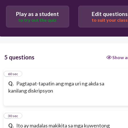
Play as a student
Edit questions
to try out the quiz
to suit your class
5 questions
Show a
1
60 sec
Q.
Pagtapat-tapatin ang mga uri ng akda sa
kanilang diskripsyon
2
30 sec
Q.
Ito ay madalas makikita sa mga kuwentong