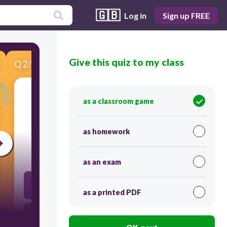
🇬🇧
Log in
Sign up FREE
Give this quiz to my class
Q
2
/
5
Score 0
as a classroom game
​Ito ay madalas makikita sa mga kuwentong
bayan.
as homework
30
as an exam
Kultura at Paraan ng pamumuhay
as a printed PDF
Mga paglalabanan ng mga diyos at diyosa