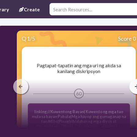
rary
Create
Q
1
/
5
Score 0
​Pagtapat-tapatin ang mga uri ng akda sa
kanilang diskripsyon
60
linking://Kuwentong Bayan| Kuwento ng mga tao
mula sa bayan:Pabula|Mga hayop ang gumaganap na
tao:Mito|Pinagbibidahan ng mga diyos at
diyosa:Alamat|Kuwento tungkol sa pinagmulan