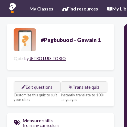
My Classes
Find resources
My Lib
#Pagbubuod - Gawain 1
Quiz
by
JETRO LUIS TORIO
Edit questions
Translate quiz
Customize this quiz to suit
Instantly translate to 100+
your class
languages
Measure skills
from any curriculum