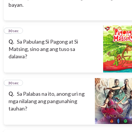
bayan.
3
30 sec
Q.
Sa Pabulang Si Pagong at Si
Matsing, sino ang ang tuso sa
dalawa?
4
30 sec
Q.
Sa Palabas na ito, anong uri ng
mga nilalang ang pangunahing
tauhan?