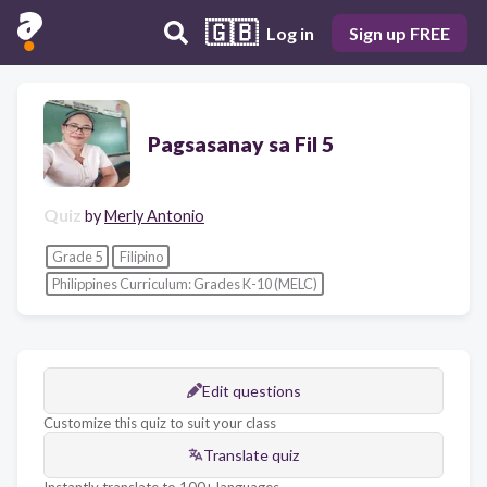
🇬🇧
Log in
Sign up FREE
Pagsasanay sa Fil 5
Quiz
by
Merly Antonio
Grade 5
Filipino
Philippines Curriculum: Grades K-10 (MELC)
Edit questions
Customize this quiz to suit your class
Translate quiz
Instantly translate to 100+ languages