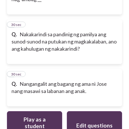
4
30 sec
Q.
Nakakarindi sa pandinig ng pamilya ang
sunod-sunod na putukan ng magkakalaban, ano
ang kahulugan ng nakakarindi?
5
30 sec
Q.
Nangangalit ang bagang ng ama ni Jose
nang masawi sa labanan ang anak.
Play as a
Edit questions
student