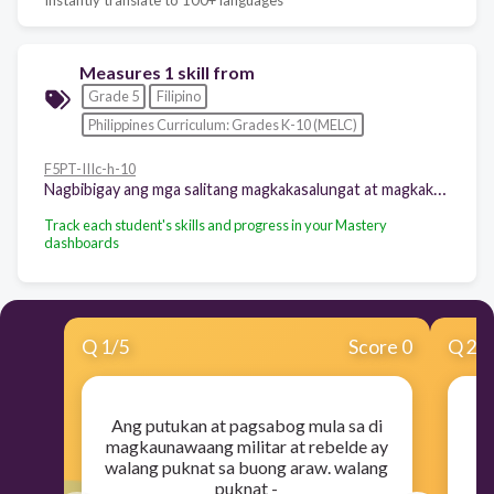
Measures 1 skill from
Grade 5
Filipino
Philippines Curriculum: Grades K-10 (MELC)
F5PT-IIIc-h-10
Nagbibigay ang mga salitang magkakasalungat at magkakasingkahulugan
Track each student's skills and progress in your Mastery
dashboards
Q
1
/
5
Score 0
Q
2
/
Ang putukan at pagsabog mula sa di
magkaunawaang militar at rebelde ay
walang puknat sa buong araw. walang
puknat -