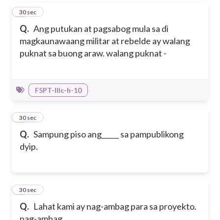
1
30 sec
Q.
Ang putukan at pagsabog mula sa di
magkaunawaang militar at rebelde ay walang
puknat sa buong araw. walang puknat -
F5PT-IIIc-h-10
2
30 sec
Q.
Sampung piso ang_____ sa pampublikong
dyip.
3
30 sec
Q.
Lahat kami ay nag-ambag para sa proyekto.
nag-ambag __