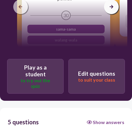
30
sama-sama
walang-wala
tuloy-tuloy
nakakatakot
Play as a
Edit questions
student
to suit your class
to try out the
quiz
5 questions
Show answers