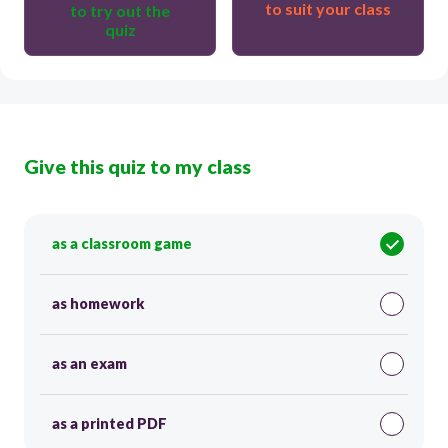
to suit your class
to try out the
quiz
Give this quiz to my class
as a classroom game
as homework
as an exam
as a printed PDF