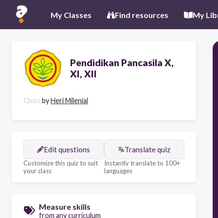
My Classes
Find resources
My Lib
Pendidikan Pancasila X,
XI, XII
Quiz
by
Heri Milenial
Edit questions
Translate quiz
Customize this quiz to suit
Instantly translate to 100+
your class
languages
Measure skills
from any curriculum