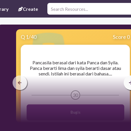
rary
Create
Q
1
/
40
Score 0
​Pancasila berasal dari kata Panca dan Syila.
Panca berarti lima dan syila berarti dasar atau
sendi. Istilah ini berasal dari bahasa....
30
Bugis
Melayu