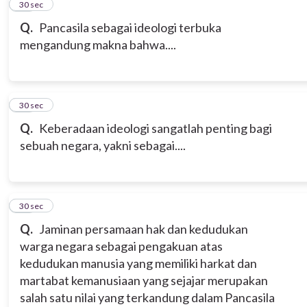
14
30 sec
Q.
Pancasila sebagai ideologi terbuka
mengandung makna bahwa....
15
30 sec
Q.
Keberadaan ideologi sangatlah penting bagi
sebuah negara, yakni sebagai....
16
30 sec
Q.
Jaminan persamaan hak dan kedudukan
warga negara sebagai pengakuan atas
kedudukan manusia yang memiliki harkat dan
martabat kemanusiaan yang sejajar merupakan
salah satu nilai yang terkandung dalam Pancasila