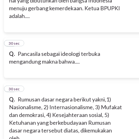
hal yang dibutuhkan oleh bangsa Indonesia
menuju gerbang kemerdekaan. Ketua BPUPKI
adalah....
10
30 sec
Q.
Pancasila sebagai ideologi terbuka
mengandung makna bahwa....
11
30 sec
Q.
Rumusan dasar negara berikut yakni,1)
Nasionalisme, 2) Internasionalisme, 3) Mufakat
dan demokrasi, 4) Kesejahteraan sosial, 5)
Ketuhanan yang berkebudayaan Rumusan
dasar negara tersebut diatas, dikemukakan
oleh....