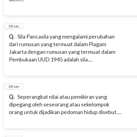
12
30 sec
Q.
Sila Pancasila yang mengalami perubahan
dari rumusan yang termuat dalam Piagam
Jakarta dengan rumusan yang termuat dalam
Pembukaan UUD 1945 adalah sila....
13
30 sec
Q.
Seperangkat nilai atau pemikiran yang
dipegang oleh seseorang atau sekelompok
orang untuk dijadikan pedoman hidup disebut....