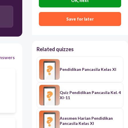
OK, next
Pancasila sebagai jiwa bangsa Indonesia
Save for later
Perjanjian luhur.
Related quizzes
Pancasila sebagai kepribadian bangsa Indonesia.
nswers
Pendidikan Pancasila Kelas XI
Dasar Negara
Quiz Pendidikan Pancasila Kel. 4
XI-11
Asesmen Harian Pendidikan
Pancasila Kelas XI