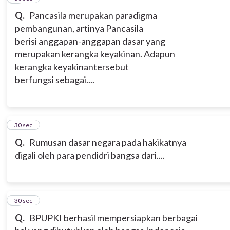
Q.
Pancasila merupakan paradigma
pembangunan, artinya Pancasila
berisi anggapan-anggapan dasar yang
merupakan kerangka keyakinan. Adapun
kerangka keyakinantersebut
berfungsi sebagai....
8
30 sec
Q.
Rumusan dasar negara pada hakikatnya
digali oleh para pendidri bangsa dari....
9
30 sec
Q.
BPUPKI berhasil mempersiapkan berbagai