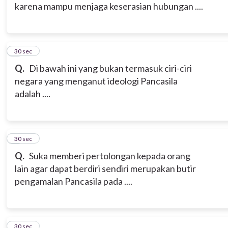
karena mampu menjaga keserasian hubungan ....
5
30 sec
Q.
Di bawah ini yang bukan termasuk ciri-ciri
negara yang menganut ideologi Pancasila
adalah ....
6
30 sec
Q.
Suka memberi pertolongan kepada orang
lain agar dapat berdiri sendiri merupakan butir
pengamalan Pancasila pada ....
7
30 sec