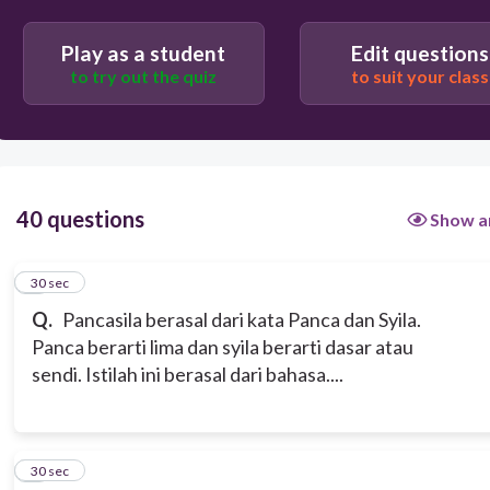
Play as a student
Edit questions
Sanskerta
to try out the quiz
to suit your class
Jawa
Sunda
40 questions
Show a
1
30 sec
Q.
Pancasila berasal dari kata Panca dan Syila.
Panca berarti lima dan syila berarti dasar atau
sendi. Istilah ini berasal dari bahasa....
2
30 sec