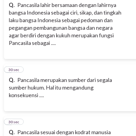
Q.
Pancasila lahir bersamaan dengan lahirnya
bangsa Indonesia sebagai ciri, sikap, dan tingkah
laku bangsa Indonesia sebagai pedoman dan
pegangan pembangunan bangsa dan negara
agar berdiri dengan kukuh merupakan fungsi
Pancasila sebagai ....
3
30 sec
Q.
Pancasila merupakan sumber dari segala
sumber hukum. Hal itu mengandung
konsekuensi ....
4
30 sec
Q.
Pancasila sesuai dengan kodrat manusia