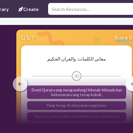
rary
Create
Q
1
/
7
Score 0
معاني الكلمات: والقران الحكيم
30
Demi Quran yang mengandungi hikmah-hikmah dan
kebenaran yang tetap kukuh.
Yang tetap di atas jalan yang lurus
Quran itu diturunkan oleh Allah yang maha kuasa