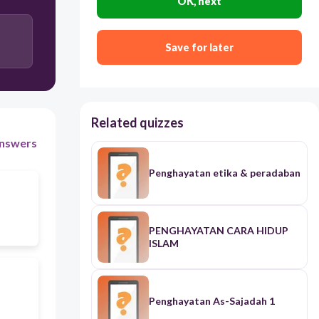
OK, next
Save for later
Related quizzes
nswers
Penghayatan etika & peradaban
PENGHAYATAN CARA HIDUP
ISLAM
Penghayatan As-Sajadah 1