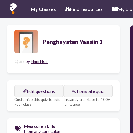
My Classes
Find resources
My Lib
Penghayatan Yaasiin 1
Quiz
by
Hani Nor
Edit questions
Translate quiz
Customize this quiz to suit
Instantly translate to 100+
your class
languages
Measure skills
from any curriculum