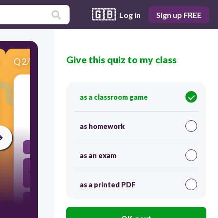
🇬🇧
Log in
Sign up FREE
Give this quiz to my class
Q
2
/
7
Score 0
لَقَدْ حَقَّ الْقَوْلُ عَلَىٰ أَكْثَرِهِمْ فَهُمْ لَا يُؤْمِنُونَ
as a classroom game
30
as homework
al-Quran itu diturunkan oleh Allah yang masa kuasa
as an exam
Demi sesungguhnya, telah tetap hukuman siksaan
atas kebanyakan mereka,kerana mereka tidak mahu
beriman
as a printed PDF
sesungguhnya kami jadikan belenggu yang
memberkas kedua tangan mereka kebatang leher
mereka sampai dagu mereka terdongak