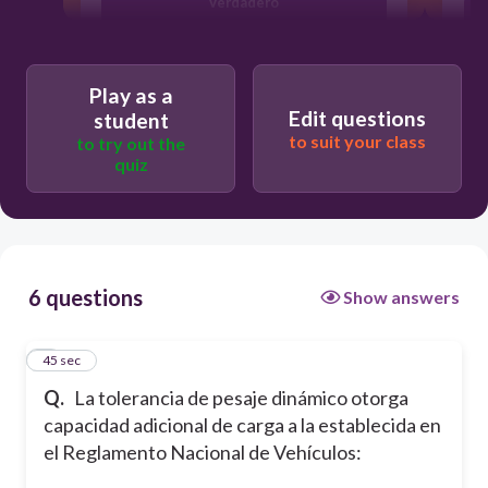
Verdadero
Falso
Play as a
Edit questions
student
to suit your class
to try out the
quiz
6 questions
Show answers
1
45 sec
Q.
La tolerancia de pesaje dinámico otorga
capacidad adicional de carga a la establecida en
el Reglamento Nacional de Vehículos: