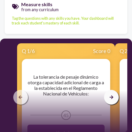
Measure skills
from any curriculum
Tag the questions with any skills you have. Your dashboard will
track each student's mastery of each skill.
Q
1
/
6
Score 0
Q
2
/
​La tolerancia de pesaje dinámico
​E
otorga capacidad adicional de carga a
c
la establecida en el Reglamento
d
Nacional de Vehículos:
45