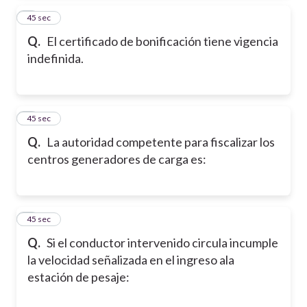
4
45 sec
Q.
El certificado de bonificación tiene vigencia
indefinida.
5
45 sec
Q.
La autoridad competente para fiscalizar los
centros generadores de carga es:
6
45 sec
Q.
Si el conductor intervenido circula incumple
la velocidad señalizada en el ingreso ala
estación de pesaje: