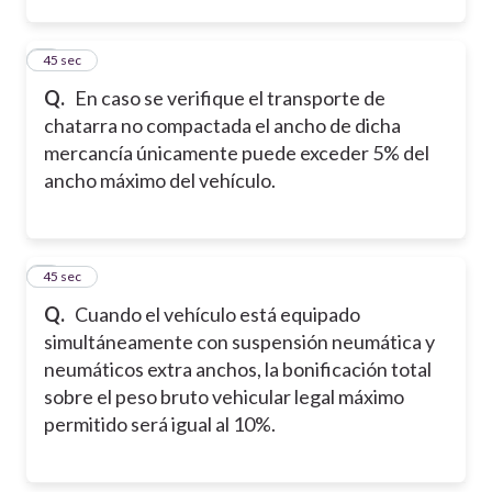
2
45 sec
Q.
En caso se verifique el transporte de
chatarra no compactada el ancho de dicha
mercancía únicamente puede exceder 5% del
ancho máximo del vehículo.
3
45 sec
Q.
Cuando el vehículo está equipado
simultáneamente con suspensión neumática y
neumáticos extra anchos, la bonificación total
sobre el peso bruto vehicular legal máximo
permitido será igual al 10%.