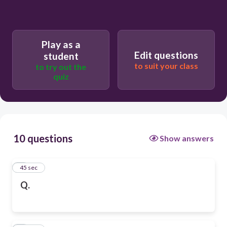
Play as a
Edit questions
student
to suit your class
to try out the
quiz
10 questions
Show answers
1
45 sec
Q.