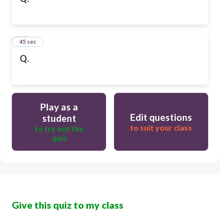
10
45 sec
Q.
Play as a
Edit questions
student
to suit your class
to try out the
quiz
Give this quiz to my class