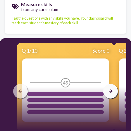
Measure skills
from any curriculum
Tag the questions with any skills you have. Your dashboard will
track each student's mastery of each skill.
Q
1
/
10
Score 0
Q
2
/
45