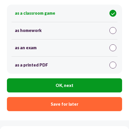
as a classroom game
as homework
as an exam
as a printed PDF
OK, next
Save for later