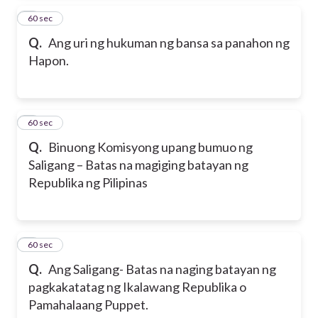
4
60 sec
Q.
Ang uri ng hukuman ng bansa sa panahon ng
Hapon.
5
60 sec
Q.
Binuong Komisyong upang bumuo ng
Saligang – Batas na magiging batayan ng
Republika ng Pilipinas
6
60 sec
Q.
Ang Saligang- Batas na naging batayan ng
pagkakatatag ng Ikalawang Republika o
Pamahalaang Puppet.