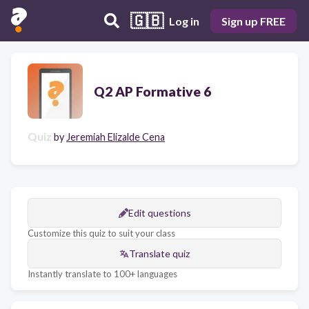
🇬🇧
Log in
Sign up FREE
Q2 AP Formative 6
Quiz
by
Jeremiah Elizalde Cena
Edit questions
Customize this quiz to suit your class
Translate quiz
Instantly translate to 100+ languages