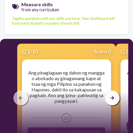
Measure skills
from any curriculum
Tag the questions with any skills you have. Your dashboard will
track each student's mastery of each skill.
Q
1
/
10
Score 0
Q
2
/
Ang pinaglagaan ng dahon ng mangga
An
o abokado ay ginagawang kape at
Ma
tsaa ng mga Pilipino sa panahon ng
Di
Hapones, dahil ito sa kakapusan sa
sa
pagkain. Ano ang ipina- pahiwatig sa
pangyayari.
60
Ang mga Filipino ay sadyang marunong