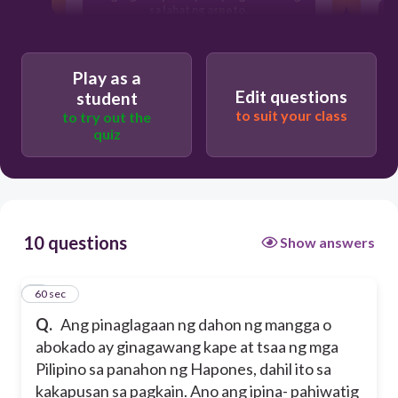
sa lahat ng aspeto.
Ang mga Filipino ay maparaan at
malikhain sa panahon ng kahirapan
Play as a
Ang mga Filipino ang pinaka mahusay sa
Edit questions
student
larangan ng agrikultura.
to suit your class
to try out the
quiz
10 questions
Show answers
1
60 sec
Q.
Ang pinaglagaan ng dahon ng mangga o
abokado ay ginagawang kape at tsaa ng mga
Pilipino sa panahon ng Hapones, dahil ito sa
kakapusan sa pagkain. Ano ang ipina- pahiwatig