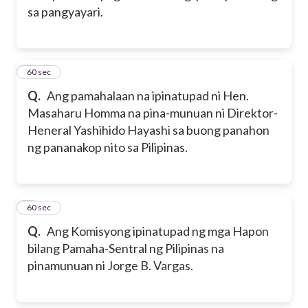
sa pangyayari.
2
60 sec
Q.
Ang pamahalaan na ipinatupad ni Hen.
Masaharu Homma na pina-munuan ni Direktor-
Heneral Yashihido Hayashi sa buong panahon
ng pananakop nito sa Pilipinas.
3
60 sec
Q.
Ang Komisyong ipinatupad ng mga Hapon
bilang Pamaha-Sentral ng Pilipinas na
pinamunuan ni Jorge B. Vargas.