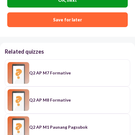
OK, next
Save for later
Related quizzes
Q2 AP M7 Formative
Q2 AP M8 Formative
Q2 AP M1 Paunang Pagsubok