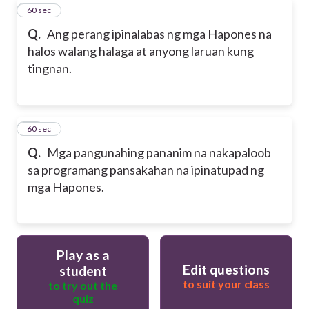
9
60 sec
Q.
Ang perang ipinalabas ng mga Hapones na
halos walang halaga at anyong laruan kung
tingnan.
10
60 sec
Q.
Mga pangunahing pananim na nakapaloob
sa programang pansakahan na ipinatupad ng
mga Hapones.
Play as a
Edit questions
student
to suit your class
to try out the
quiz