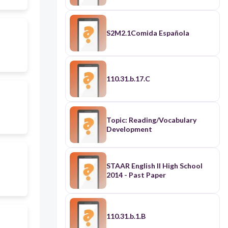
S2M2.1Comida Española
110.31.b.17.C
Topic: Reading/Vocabulary
Development
STAAR English II High School
2014 - Past Paper
110.31.b.1.B