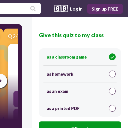
🇬🇧
Log in
Sign up FREE
Give this quiz to my class
Q
2
/
10
Score 0
as a classroom game
¿Tienes alergias?
as homework
30
as an exam
Sí, tengo alergias a las nueces 🥜.
as a printed PDF
Sí, tienes alergias a las nueces 🥜.