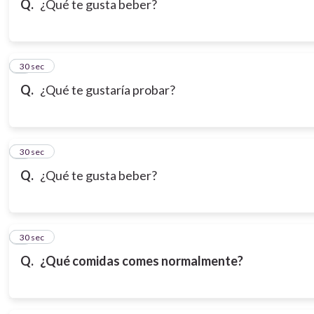
Q.
¿Qué te gusta beber?
7
30 sec
Q.
¿Qué te gustaría probar?
8
30 sec
Q.
¿Qué te gusta beber?
9
30 sec
Q.
¿Qué comidas comes normalmente?