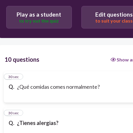
sándwich para el almuerzo y pasta con salsa para la
cena.
Play as a student
Edit questions
to try out the quiz
to suit your class
Normalmente comer cereal con leche para el
desayuno, un sándwich y pasta con salsa para la
cena.
10 questions
Show a
1
30 sec
Q.
¿Qué comidas comes normalmente?
2
30 sec
Q.
¿Tienes alergias?