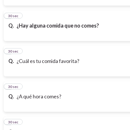
3
30 sec
Q.
¿Hay alguna comida que no comes?
4
30 sec
Q.
¿Cuál es tu comida favorita?
5
30 sec
Q.
¿A qué hora comes?
6
30 sec