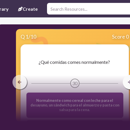
rary
Create
Q
1
/
10
Score 0
​¿Qué comidas comes normalmente?
30
Normalmente como cereal con leche para el
desayuno, un sándwich para el almuerzo y pasta con
salsa para la cena.
Normalmente comes cereal para el desayuno, un