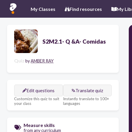
My Classes
Find resources
My Lib
S2M2.1- Q &A- Comidas
Quiz
by
AMBER RAY
Edit questions
Translate quiz
Customize this quiz to suit
Instantly translate to 100+
your class
languages
Measure skills
from any curriculum