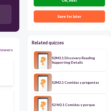
OK, next
No, no tienes alergias.
Save for later
No como carne.
Related quizzes
nswers
S2M2.1 Discovery Reading
Supporting Details
S2M2.1 Comidas y preguntas
S2 M2.1 Comidas y porque