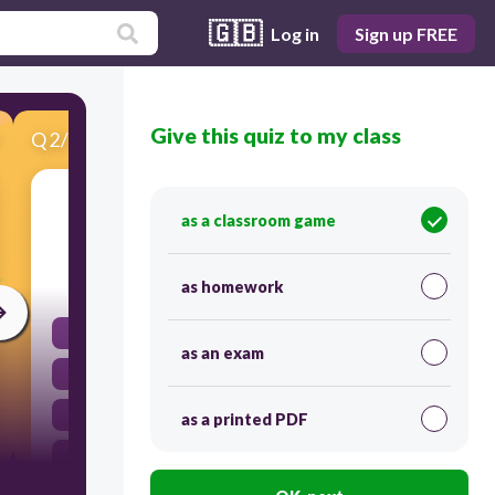
🇬🇧
Log in
Sign up FREE
Give this quiz to my class
Q
2
/
17
Score 0
Hoe heet het heilige gebouw van de Islam?
as a classroom game
30
as homework
Kerk
as an exam
Kapel
Moskee
as a printed PDF
Synagoge