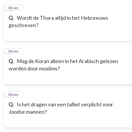
15
30 sec
Q.
Wordt de Thora altijd in het Hebreeuws
geschreven?
16
30 sec
Q.
Mag de Koran alleen in het Arabisch gelezen
worden door moslims?
17
30 sec
Q.
Is het dragen van een talliet verplicht voor
Joodse mannen?