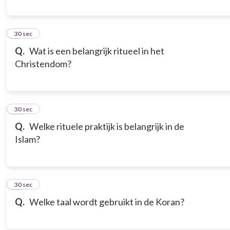
9
30 sec
Q.
Wat is een belangrijk ritueel in het
Christendom?
10
30 sec
Q.
Welke rituele praktijk is belangrijk in de
Islam?
11
30 sec
Q.
Welke taal wordt gebruikt in de Koran?