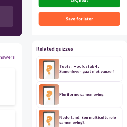
OK, next
Save for later
Related quizzes
nswers
Toets : Hoofdstuk 4 :
Samenleven gaat niet vanzelf
Pluriforme samenleving
Nederland: Een multiculturele
samenleving?!