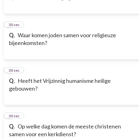
3
30 sec
Q.
Waar komen joden samen voor religieuze
bijeenkomsten?
4
30 sec
Q.
Heeft het Vrijzinnig humanisme heilige
gebouwen?
5
30 sec
Q.
Op welke dag komen de meeste christenen
samen voor een kerkdienst?