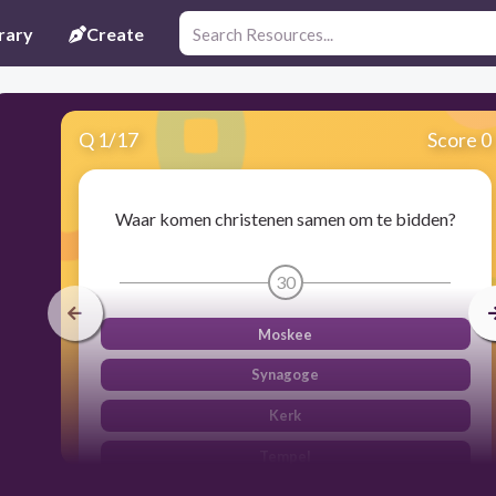
rary
Create
Q
1
/
17
Score 0
Waar komen christenen samen om te bidden?
30
Moskee
Synagoge
Kerk
Tempel