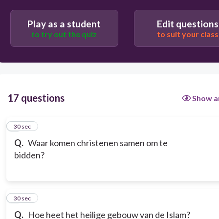
Play as a student
Edit questions
to try out the quiz
to suit your class
17 questions
Show a
1
30 sec
Q.
Waar komen christenen samen om te
bidden?
2
30 sec
Q.
Hoe heet het heilige gebouw van de Islam?