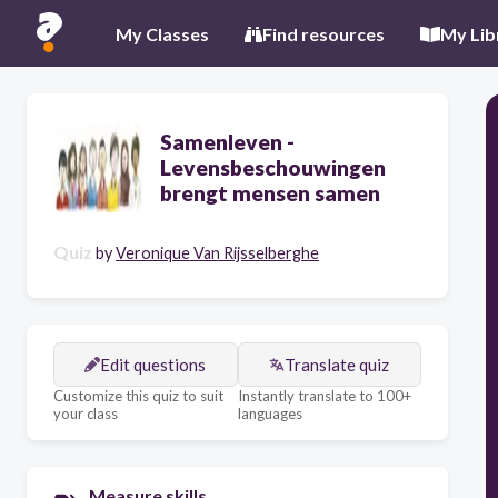
My Classes
Find resources
My Lib
Samenleven -
Levensbeschouwingen
brengt mensen samen
Quiz
by
Veronique Van Rijsselberghe
Edit questions
Translate quiz
Customize this quiz to suit
Instantly translate to 100+
your class
languages
Measure skills