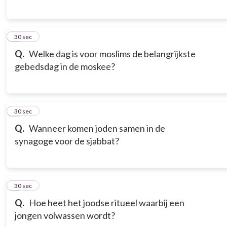
6
30 sec
Q.
Welke dag is voor moslims de belangrijkste
gebedsdag in de moskee?
7
30 sec
Q.
Wanneer komen joden samen in de
synagoge voor de sjabbat?
8
30 sec
Q.
Hoe heet het joodse ritueel waarbij een
jongen volwassen wordt?