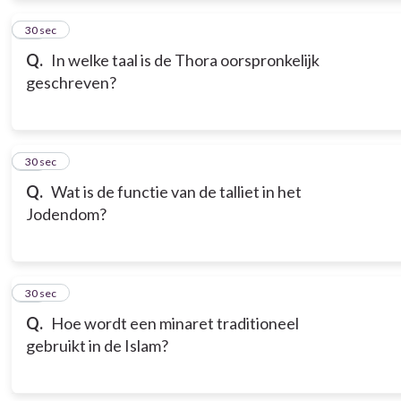
12
30 sec
Q.
In welke taal is de Thora oorspronkelijk
geschreven?
13
30 sec
Q.
Wat is de functie van de talliet in het
Jodendom?
14
30 sec
Q.
Hoe wordt een minaret traditioneel
gebruikt in de Islam?