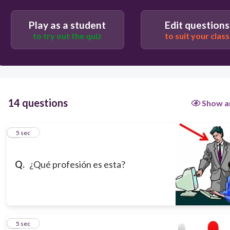
5
Play as a student
Edit questions
to try out the quiz
to suit your class
el granjero
la secretaria
el gerente
la cantante
14 questions
Show a
1
5 sec
Q.
¿Qué profesión es esta?
2
5 sec