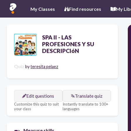
My Classes
Find resources
My Lib
SPA II - LAS
PROFESIONES Y SU
DESCRIPCIóN
Quiz
by
teresita pelaez
Edit questions
Translate quiz
Customize this quiz to suit
Instantly translate to 100+
your class
languages
Measure skills