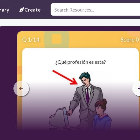
rary
Create
Q
1
/
14
Score 0
¿Qué profesión es esta?