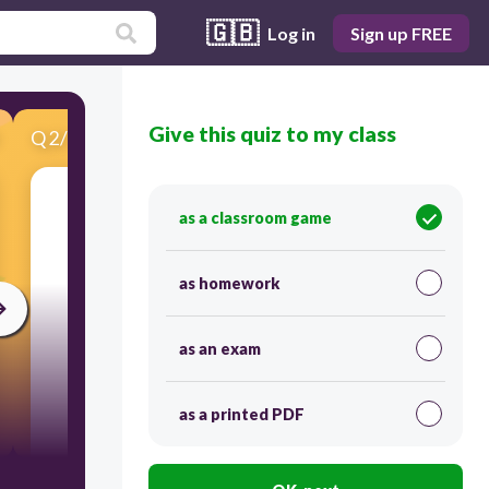
🇬🇧
Log in
Sign up FREE
Give this quiz to my class
Q
2
/
14
Score 0
¿Qué profesión es esta?
as a classroom game
as homework
as an exam
as a printed PDF
5