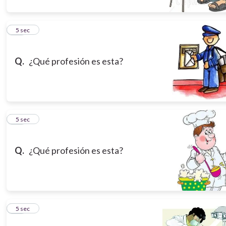
10
5 sec
Q.
¿Qué profesión es esta?
11
5 sec
Q.
¿Qué profesión es esta?
12
5 sec