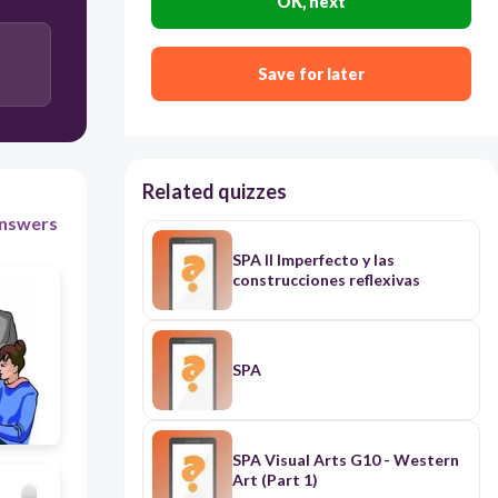
OK, next
el taxista
el veterinario
Save for later
el deportista
el hombre de negocios.
Related quizzes
nswers
SPA II Imperfecto y las
construcciones reflexivas
SPA
SPA Visual Arts G10 - Western
Art (Part 1)