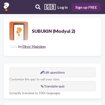
🇬🇧
Log in
Sign up FREE
SUBUKIN (Modyul 2)
Quiz
by
Elinor Magsigay
Edit questions
Customize this quiz to suit your class
Translate quiz
Instantly translate to 100+ languages