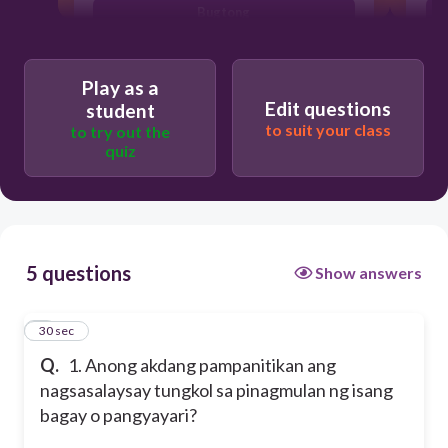
Bugtong
Dula
Play as a
Edit questions
student
to suit your class
to try out the
quiz
5 questions
Show answers
1
30 sec
Q.
1. Anong akdang pampanitikan ang
nagsasalaysay tungkol sa pinagmulan ng isang
bagay o pangyayari?