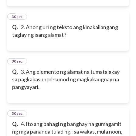
2
30 sec
Q.
2. Anong uri ng teksto ang kinakailangang
taglay ng isang alamat?
3
30 sec
Q.
3. Ang elemento ng alamat na tumatalakay
sa pagkakasunod-sunod ng magkakaugnay na
pangyayari.
4
30 sec
Q.
4. Ito ang bahagi ng banghay na gumagamit
ng mga pananda tulad ng : sa wakas, mula noon,