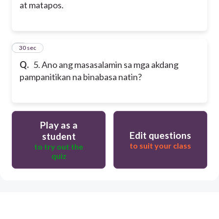
at matapos.
5
30 sec
Q.
5. Ano ang masasalamin sa mga akdang
pampanitikan na binabasa natin?
Play as a
Edit questions
student
to suit your class
to try out the
quiz