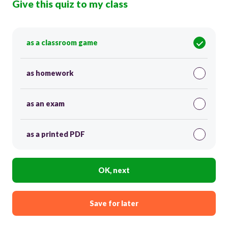
Give this quiz to my class
as a classroom game
as homework
as an exam
as a printed PDF
OK, next
Save for later