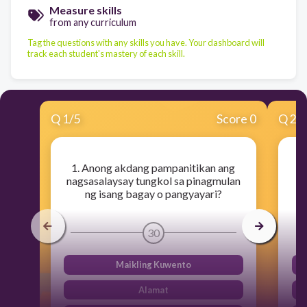
Measure skills
from any curriculum
Tag the questions with any skills you have. Your dashboard will
track each student's mastery of each skill.
Q
1
/
5
Score 0
Q
2
/
1. Anong akdang pampanitikan ang
nagsasalaysay tungkol sa pinagmulan
ng isang bagay o pangyayari?
30
Maikling Kuwento
Alamat