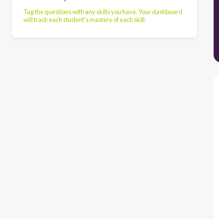
Tag the questions with any skills you have. Your dashboard
will track each student's mastery of each skill.