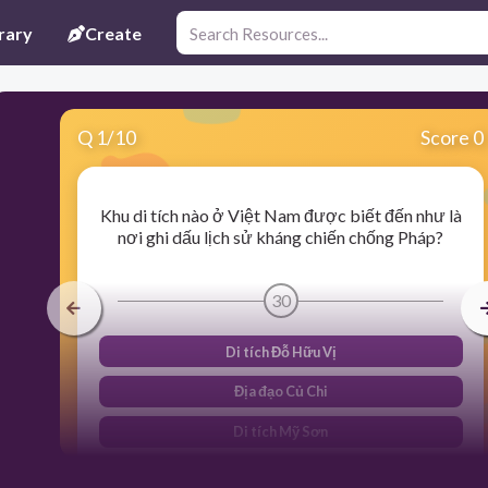
rary
Create
Q
1
/
10
Score 0
Khu di tích nào ở Việt Nam được biết đến như là
nơi ghi dấu lịch sử kháng chiến chống Pháp?
30
Di tích Đỗ Hữu Vị
Địa đạo Củ Chi
Di tích Mỹ Sơn
Di tích Văn Miếu