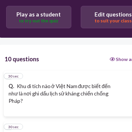
Play as a student
Edit questions
to try out the quiz
to suit your class
10 questions
Show a
1
30 sec
Q.
Khu di tích nào ở Việt Nam được biết đến
như là nơi ghi dấu lịch sử kháng chiến chống
Pháp?
2
30 sec