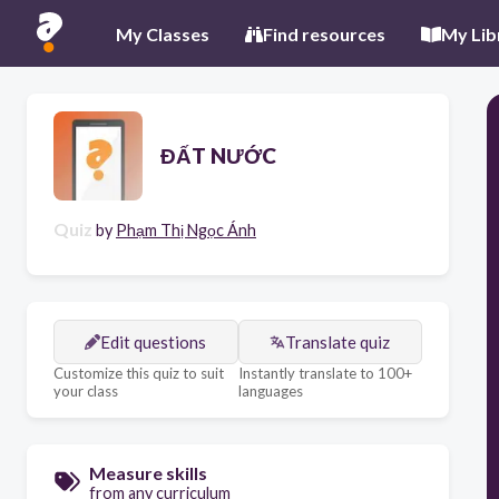
My Classes
Find resources
My Lib
ĐẤT NƯỚC
Quiz
by
Phạm Thị Ngọc Ánh
Edit questions
Translate quiz
Customize this quiz to suit
Instantly translate to 100+
your class
languages
Measure skills
from any curriculum