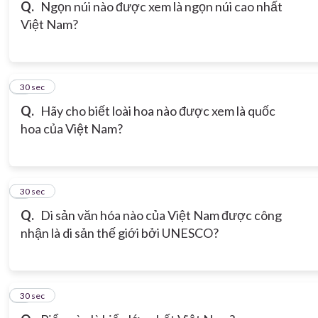
Q.
Ngọn núi nào được xem là ngọn núi cao nhất
Việt Nam?
6
30 sec
Q.
Hãy cho biết loài hoa nào được xem là quốc
hoa của Việt Nam?
7
30 sec
Q.
Di sản văn hóa nào của Việt Nam được công
nhận là di sản thế giới bởi UNESCO?
8
30 sec