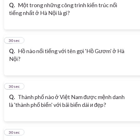
Q.
Một trong những công trình kiến trúc nổi
tiếng nhất ở Hà Nội là gì?
3
30 sec
Q.
Hồ nào nổi tiếng với tên gọi 'Hồ Gươm' ở Hà
Nội?
4
30 sec
Q.
Thành phố nào ở Việt Nam được mệnh danh
là 'thành phố biển' với bãi biển dài и đẹp?
5
30 sec