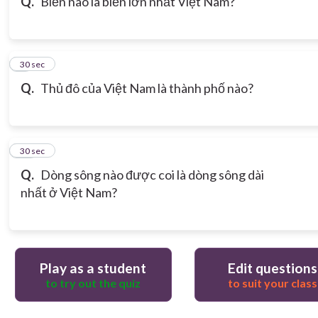
Q.
Biển nào là biển lớn nhất Việt Nam?
9
30 sec
Q.
Thủ đô của Việt Nam là thành phố nào?
10
30 sec
Q.
Dòng sông nào được coi là dòng sông dài
nhất ở Việt Nam?
Play as a student
Edit questions
to try out the quiz
to suit your class