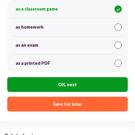
as a classroom game
as homework
as an exam
as a printed PDF
OK, next
Save for later