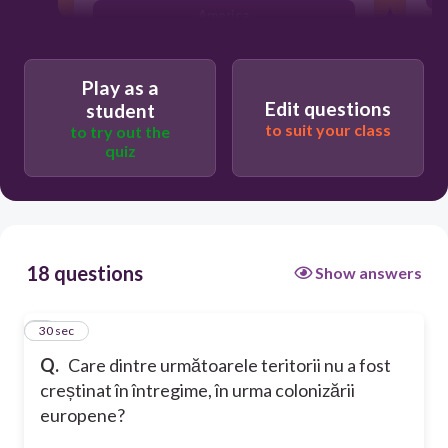
America
Noua Zeelandă
Play as a
Edit questions
student
to suit your class
to try out the
quiz
18 questions
Show answers
1
30 sec
Q.
Care dintre următoarele teritorii nu a fost
creștinat în întregime, în urma colonizării
europene?