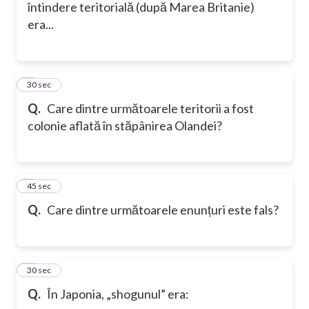
întindere teritorială (după Marea Britanie)
era...
5
30 sec
Q.
Care dintre următoarele teritorii a fost
colonie aflată în stăpânirea Olandei?
6
45 sec
Q.
Care dintre următoarele enunțuri este fals?
7
30 sec
Q.
În Japonia, „shogunul” era: