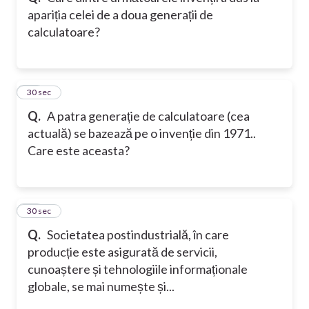
apariția celei de a doua generații de
calculatoare?
11
30 sec
Q.
A patra generație de calculatoare (cea
actuală) se bazează pe o invenție din 1971..
Care este aceasta?
12
30 sec
Q.
Societatea postindustrială, în care
producție este asigurată de servicii,
cunoaștere și tehnologiile informaționale
globale, se mai numește și...