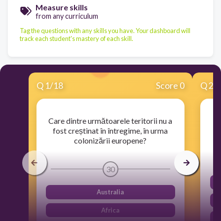
Measure skills
from any curriculum
Tag the questions with any skills you have. Your dashboard will
track each student's mastery of each skill.
Q
1
/
18
Score 0
Q
2
/
Care dintre următoarele teritorii nu a
C
fost creștinat în întregime, în urma
s
colonizării europene?
30
Australia
Africa