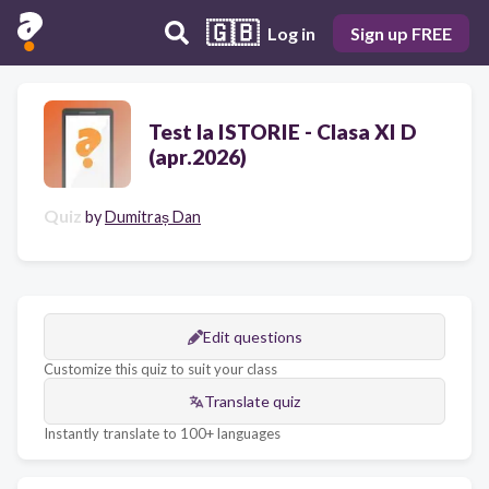
🇬🇧
Log in
Sign up FREE
Test la ISTORIE - Clasa XI D
(apr.2026)
Quiz
by
Dumitraș Dan
Edit questions
Customize this quiz to suit your class
Translate quiz
Instantly translate to 100+ languages