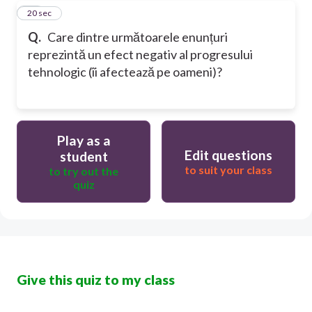
18
20 sec
Q.
Care dintre următoarele enunțuri
reprezintă un efect negativ al progresului
tehnologic (îi afectează pe oameni)?
Play as a
Edit questions
student
to suit your class
to try out the
quiz
Give this quiz to my class