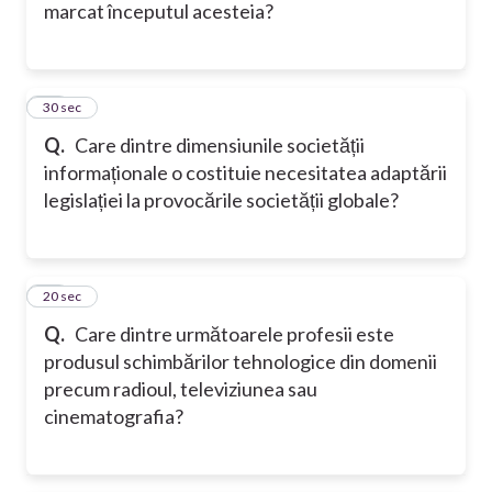
marcat începutul acesteia?
16
30 sec
Q.
Care dintre dimensiunile societății
informaționale o costituie necesitatea adaptării
legislației la provocările societății globale?
17
20 sec
Q.
Care dintre următoarele profesii este
produsul schimbărilor tehnologice din domenii
precum radioul, televiziunea sau
cinematografia?