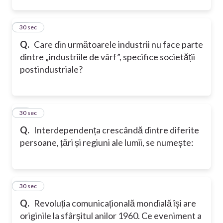
13
30 sec
Q.
Care din următoarele industrii nu face parte
dintre „industriile de vârf”, specifice societății
postindustriale?
14
30 sec
Q.
Interdependența crescândă dintre diferite
persoane, țări și regiuni ale lumii, se numește:
15
30 sec
Q.
Revoluția comunicațională mondială își are
originile la sfârșitul anilor 1960. Ce eveniment a