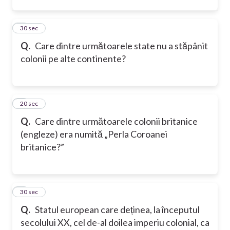
2
30 sec
Q.
Care dintre următoarele state nu a stăpânit
colonii pe alte continente?
3
20 sec
Q.
Care dintre următoarele colonii britanice
(engleze) era numită „Perla Coroanei
britanice?”
4
30 sec
Q.
Statul european care deținea, la începutul
secolului XX, cel de-al doilea imperiu colonial, ca