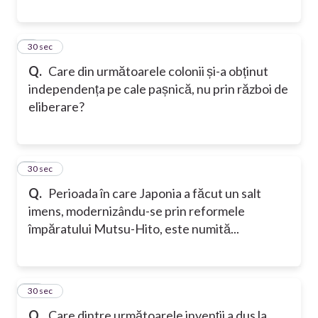
8
30 sec
Q.
Care din următoarele colonii și-a obținut
independența pe cale pașnică, nu prin război de
eliberare?
9
30 sec
Q.
Perioada în care Japonia a făcut un salt
imens, modernizându-se prin reformele
împăratului Mutsu-Hito, este numită...
10
30 sec
Q.
Care dintre următoarele invenții a dus la