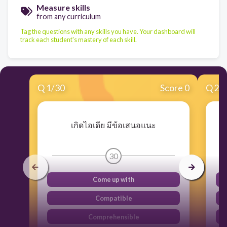
Measure skills
from any curriculum
Tag the questions with any skills you have. Your dashboard will
track each student's mastery of each skill.
Q
1
/
30
Score 0
Q
2
/
เกิดไอเดีย มีข้อเสนอแนะ
30
Come up with
Compatible
Comprehensible