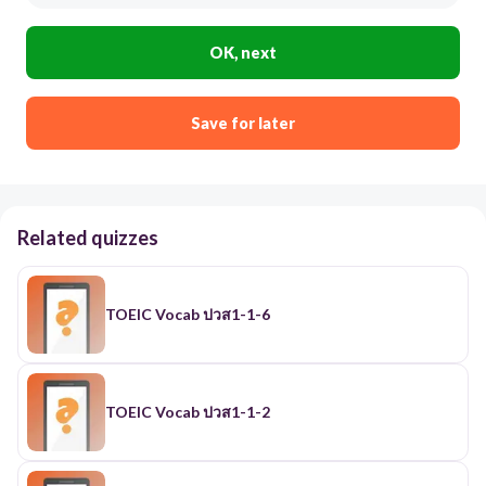
OK, next
Save for later
Related quizzes
TOEIC Vocab ปวส1-1-6
TOEIC Vocab ปวส1-1-2