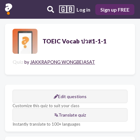
🇬🇧
Log in
Sign up FREE
TOEIC Vocab ปวส1-1-1
Quiz
by
JAKKRAPONG WONGBEIASAT
Edit questions
Customize this quiz to suit your class
Translate quiz
Instantly translate to 100+ languages