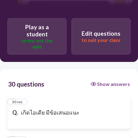
Comprehensive
Play as a
Edit questions
student
to suit your class
to try out the
quiz
30 questions
Show answers
1
30 sec
Q.
เกิดไอเดีย มีข้อเสนอแนะ