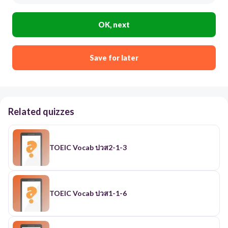
OK, next
Save for later
Related quizzes
TOEIC Vocab ปวส2-1-3
TOEIC Vocab ปวส1-1-6