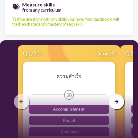
Measure skills
from any curriculum
Tag the questions with any skills you have. Your dashboard will
track each student's mastery of each skill.
Q
1
/
30
Score 0
Q
2
/
ความสำเร็จ
30
Accomplishment
Parcel
Compare