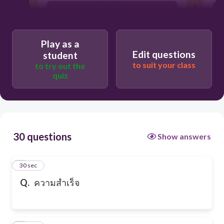
Orientation
Play as a
Edit questions
student
to suit your class
to try out the
quiz
30 questions
Show answers
1
30 sec
Q.
ความสำเร็จ