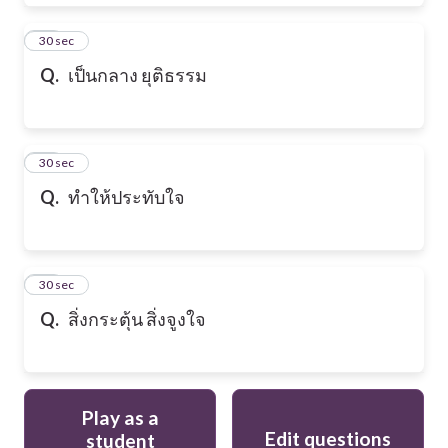
28
30 sec
Q.
เป็นกลาง ยุติธรรม
29
30 sec
Q.
ทำให้ประทับใจ
30
30 sec
Q.
สิ่งกระตุ้น สิ่งจูงใจ
Play as a
Edit questions
student